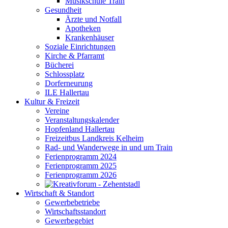
Musikschule Train
Gesundheit
Ärzte und Notfall
Apotheken
Krankenhäuser
Soziale Einrichtungen
Kirche & Pfarramt
Bücherei
Schlossplatz
Dorferneurung
ILE Hallertau
Kultur & Freizeit
Vereine
Veranstaltungskalender
Hopfenland Hallertau
Freizeitbus Landkreis Kelheim
Rad- und Wanderwege in und um Train
Ferienprogramm 2024
Ferienprogramm 2025
Ferienprogramm 2026
Wirtschaft & Standort
Gewerbebetriebe
Wirtschaftsstandort
Gewerbegebiet