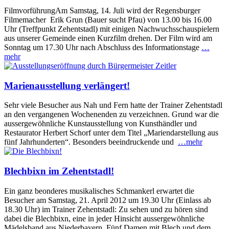
FilmvorführungAm Samstag, 14. Juli wird der Regensburger
Filmemacher Erik Grun (Bauer sucht Pfau) von 13.00 bis 16.00
Uhr (Treffpunkt Zehentstadl) mit einigen Nachwuchsschauspielern
aus unserer Gemeinde einen Kurzfilm drehen. Der Film wird am
Sonntag um 17.30 Uhr nach Abschluss des Informationstage
…
mehr
Marienausstellung verlängert!
Sehr viele Besucher aus Nah und Fern hatte der Trainer Zehentstadl
an den vergangenen Wochenenden zu verzeichnen. Grund war die
aussergewöhnliche Kunstausstellung von Kunsthändler und
Restaurator Herbert Schorf unter dem Titel „Mariendarstellung aus
fünf Jahrhunderten“. Besonders beeindruckende und
…mehr
Blechbixn im Zehentstadl!
Ein ganz beonderes musikalisches Schmankerl erwartet die
Besucher am Samstag, 21. April 2012 um 19.30 Uhr (Einlass ab
18.30 Uhr) im Trainer Zehentstadl: Zu sehen und zu hören sind
dabei die Blechbixn, eine in jeder Hinsicht aussergewöhnliche
Mädelsband aus Niederbayern. Fünf Damen mit Blech und dem
…