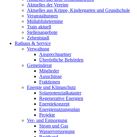
Aktuelles der Vereine
Aktuelles aus Krippe, Kindergarten und Grundschule
Veranstaltungen
Müllabfuhrtermine
Train aktuell
Stellenangebote
Zehentstadl
Rathaus & Service
Verwaltung
Ansprechpartner
Überörtliche Behörden
Gemeinderat
Mitglieder
Ausschüsse
Fraktionen
Energie und Klimaschutz
Solarpotenzialkataster
Regenerative Energien
Energiekonzept
Energienutzungsplan
Projekte
Ver- und Entsorgung
Strom und Gas
Wasserversorgung
Breitband