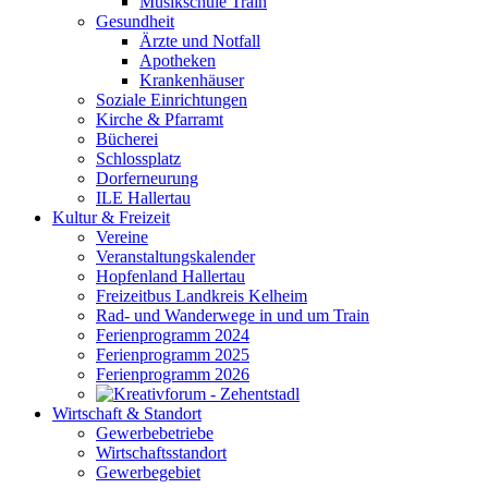
Musikschule Train
Gesundheit
Ärzte und Notfall
Apotheken
Krankenhäuser
Soziale Einrichtungen
Kirche & Pfarramt
Bücherei
Schlossplatz
Dorferneurung
ILE Hallertau
Kultur & Freizeit
Vereine
Veranstaltungskalender
Hopfenland Hallertau
Freizeitbus Landkreis Kelheim
Rad- und Wanderwege in und um Train
Ferienprogramm 2024
Ferienprogramm 2025
Ferienprogramm 2026
Wirtschaft & Standort
Gewerbebetriebe
Wirtschaftsstandort
Gewerbegebiet