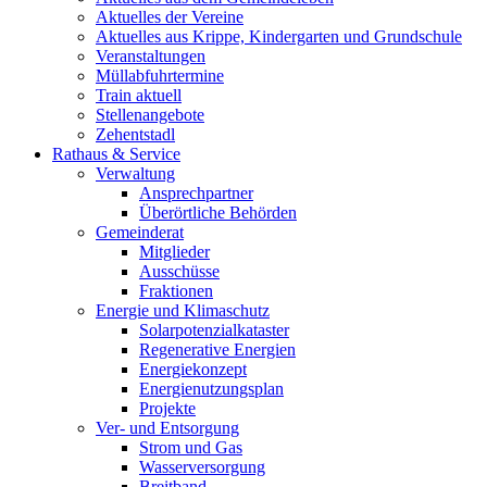
Aktuelles der Vereine
Aktuelles aus Krippe, Kindergarten und Grundschule
Veranstaltungen
Müllabfuhrtermine
Train aktuell
Stellenangebote
Zehentstadl
Rathaus & Service
Verwaltung
Ansprechpartner
Überörtliche Behörden
Gemeinderat
Mitglieder
Ausschüsse
Fraktionen
Energie und Klimaschutz
Solarpotenzialkataster
Regenerative Energien
Energiekonzept
Energienutzungsplan
Projekte
Ver- und Entsorgung
Strom und Gas
Wasserversorgung
Breitband