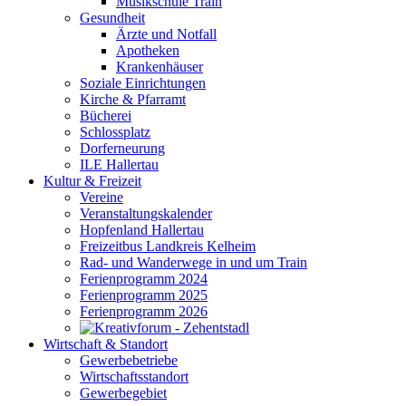
Musikschule Train
Gesundheit
Ärzte und Notfall
Apotheken
Krankenhäuser
Soziale Einrichtungen
Kirche & Pfarramt
Bücherei
Schlossplatz
Dorferneurung
ILE Hallertau
Kultur & Freizeit
Vereine
Veranstaltungskalender
Hopfenland Hallertau
Freizeitbus Landkreis Kelheim
Rad- und Wanderwege in und um Train
Ferienprogramm 2024
Ferienprogramm 2025
Ferienprogramm 2026
Wirtschaft & Standort
Gewerbebetriebe
Wirtschaftsstandort
Gewerbegebiet