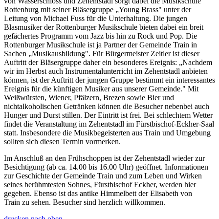
von Wasserschloss und Zehentstadl sorgt dabei die Musikschule
Rottenburg mit seiner Bläsergruppe „Young Brass" unter der
Leitung von Michael Fuss für die Unterhaltung. Die jungen
Blasmusiker der Rottenburger Musikschule bieten dabei ein breit
gefächertes Programm vom Jazz bis hin zu Rock und Pop. Die
Rottenburger Musikschule ist ja Partner der Gemeinde Train in
Sachen „Musikausbildung". Für Bürgermeister Zeitler ist dieser
Auftritt der Bläsergruppe daher ein besonderes Ereignis: „Nachdem
wir im Herbst auch Instrumentalunterricht im Zehentstadl anbieten
können, ist der Auftritt der jungen Gruppe bestimmt ein interessantes
Ereignis für die künftigen Musiker aus unserer Gemeinde." Mit
Weißwürsten, Wiener, Pfälzern, Brezen sowie Bier und
nichtalkoholischen Getränken können die Besucher nebenbei auch
Hunger und Durst stillen. Der Eintritt ist frei. Bei schlechtem Wetter
findet die Veranstaltung im Zehentstadl im Fürstbischof-Eckher-Saal
statt. Insbesondere die Musikbegeisterten aus Train und Umgebung
sollten sich diesen Termin vormerken.
Im Anschluß an den Frühschoppen ist der Zehentstadl wieder zur
Besichtigung (ab ca. 14.00 bis 16.00 Uhr) geöffnet. Informationen
zur Geschichte der Gemeinde Train und zum Leben und Wirken
seines berühmtesten Sohnes, Fürstbischof Eckher, werden hier
gegeben. Ebenso ist das antike Himmelbett der Elisabeth von
Train zu sehen. Besucher sind herzlich willkommen.
drucken
nach oben