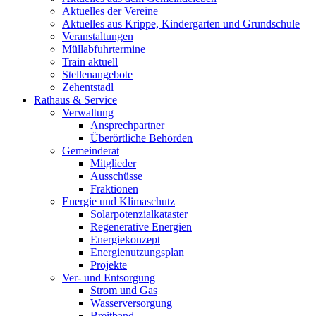
Aktuelles der Vereine
Aktuelles aus Krippe, Kindergarten und Grundschule
Veranstaltungen
Müllabfuhrtermine
Train aktuell
Stellenangebote
Zehentstadl
Rathaus & Service
Verwaltung
Ansprechpartner
Überörtliche Behörden
Gemeinderat
Mitglieder
Ausschüsse
Fraktionen
Energie und Klimaschutz
Solarpotenzialkataster
Regenerative Energien
Energiekonzept
Energienutzungsplan
Projekte
Ver- und Entsorgung
Strom und Gas
Wasserversorgung
Breitband