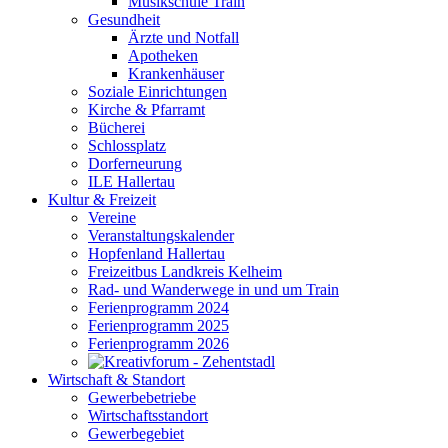
Musikschule Train
Gesundheit
Ärzte und Notfall
Apotheken
Krankenhäuser
Soziale Einrichtungen
Kirche & Pfarramt
Bücherei
Schlossplatz
Dorferneurung
ILE Hallertau
Kultur & Freizeit
Vereine
Veranstaltungskalender
Hopfenland Hallertau
Freizeitbus Landkreis Kelheim
Rad- und Wanderwege in und um Train
Ferienprogramm 2024
Ferienprogramm 2025
Ferienprogramm 2026
Wirtschaft & Standort
Gewerbebetriebe
Wirtschaftsstandort
Gewerbegebiet