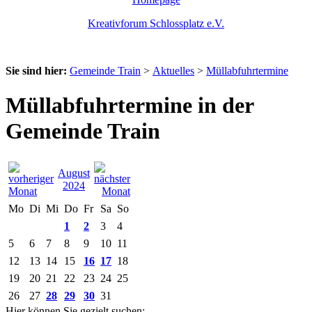
Kreativforum Schlossplatz e.V.
Sie sind hier:
Gemeinde Train
>
Aktuelles
>
Müllabfuhrtermine
Müllabfuhrtermine in der
Gemeinde Train
August
2024
Mo
Di
Mi
Do
Fr
Sa
So
1
2
3
4
5
6
7
8
9
10
11
12
13
14
15
16
17
18
19
20
21
22
23
24
25
26
27
28
29
30
31
Hier können Sie gezielt suchen: