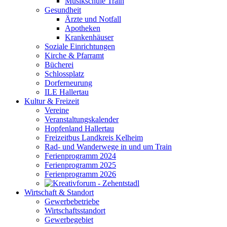
Musikschule Train
Gesundheit
Ärzte und Notfall
Apotheken
Krankenhäuser
Soziale Einrichtungen
Kirche & Pfarramt
Bücherei
Schlossplatz
Dorferneurung
ILE Hallertau
Kultur & Freizeit
Vereine
Veranstaltungskalender
Hopfenland Hallertau
Freizeitbus Landkreis Kelheim
Rad- und Wanderwege in und um Train
Ferienprogramm 2024
Ferienprogramm 2025
Ferienprogramm 2026
Wirtschaft & Standort
Gewerbebetriebe
Wirtschaftsstandort
Gewerbegebiet