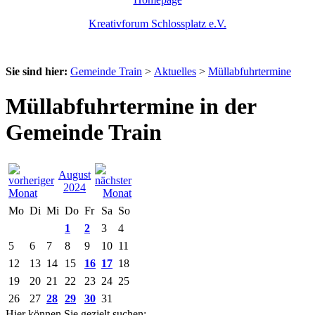
Kreativforum Schlossplatz e.V.
Sie sind hier:
Gemeinde Train
>
Aktuelles
>
Müllabfuhrtermine
Müllabfuhrtermine in der
Gemeinde Train
August
2024
Mo
Di
Mi
Do
Fr
Sa
So
1
2
3
4
5
6
7
8
9
10
11
12
13
14
15
16
17
18
19
20
21
22
23
24
25
26
27
28
29
30
31
Hier können Sie gezielt suchen: