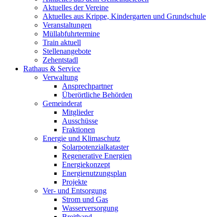
Aktuelles der Vereine
Aktuelles aus Krippe, Kindergarten und Grundschule
Veranstaltungen
Müllabfuhrtermine
Train aktuell
Stellenangebote
Zehentstadl
Rathaus & Service
Verwaltung
Ansprechpartner
Überörtliche Behörden
Gemeinderat
Mitglieder
Ausschüsse
Fraktionen
Energie und Klimaschutz
Solarpotenzialkataster
Regenerative Energien
Energiekonzept
Energienutzungsplan
Projekte
Ver- und Entsorgung
Strom und Gas
Wasserversorgung
Breitband