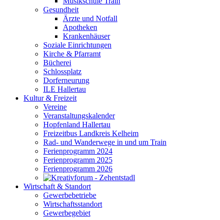
Musikschule Train
Gesundheit
Ärzte und Notfall
Apotheken
Krankenhäuser
Soziale Einrichtungen
Kirche & Pfarramt
Bücherei
Schlossplatz
Dorferneurung
ILE Hallertau
Kultur & Freizeit
Vereine
Veranstaltungskalender
Hopfenland Hallertau
Freizeitbus Landkreis Kelheim
Rad- und Wanderwege in und um Train
Ferienprogramm 2024
Ferienprogramm 2025
Ferienprogramm 2026
Wirtschaft & Standort
Gewerbebetriebe
Wirtschaftsstandort
Gewerbegebiet