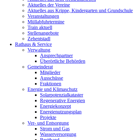
Aktuelles der Vereine
Aktuelles aus Krippe, Kindergarten und Grundschule
Veranstaltungen
Müllabfuhrtermine
Train aktuell
Stellenangebote
Zehentstadl
Rathaus & Service
Verwaltung
Ansprechpartner
Überörtliche Behörden
Gemeinderat
Mitglieder
Ausschüsse
Fraktionen
Energie und Klimaschutz
Solarpotenzialkataster
Regenerative Energien
Energiekonzept
Energienutzungsplan
Projekte
Ver- und Entsorgung
Strom und Gas
Wasserversorgung
Breitband