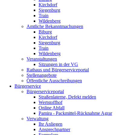
Kirchdorf
Siegenburg
Train
Wildenberg
Amtliche Bekanntmachungen
Biburg
Kirchdorf
Siegenburg
Train
Wildenberg
Veranstaltungen
Sitzungen in der VG
Rathaus und Bürgerserviceportal
Stellenangebote
Öffentliche Ausschreibungen
Bürgerservice
Bürgerserviceportal
Straßenlaterne, Defekt melden
Wertstoffhof
Online Abfall
Pamira - Packmittel-Rücknahme Agrar
Verwaltung
Ihr Anliegen
Ansprechpartner
Formulare