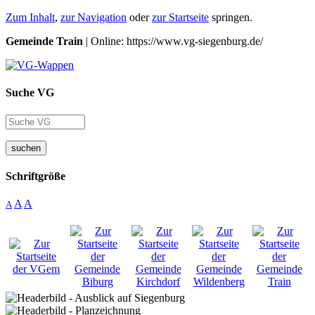
Zum Inhalt
,
zur Navigation
oder
zur Startseite
springen.
Gemeinde Train
| Online: https://www.vg-siegenburg.de/
Suche VG
suchen
Schriftgröße
A
A
A