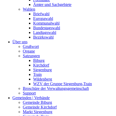
Ämter und Sachgebiete
Wahlen
Briefwahl
Europawahl
Kommunalwahl
Bundestagswahl
Landtagswahl
Bezirkswahl
Über uns
Grußwort
Organe
Satzungen
Biburg
Kirchdorf
Siegenburg
Train
Wildenberg
WZV der Gruppe Siegenburg-Train
Broschüre der Verwaltungsgemeinschaft
Support
Gemeinden | Verbände
Gemeinde Biburg
Gemeinde Kirchdorf
Markt Siegenburg