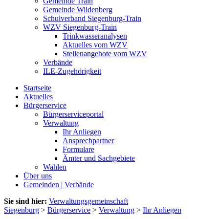
Gemeinde Train
Gemeinde Wildenberg
Schulverband Siegenburg-Train
WZV Siegenburg-Train
Trinkwasseranalysen
Aktuelles vom WZV
Stellenangebote vom WZV
Verbände
ILE-Zugehörigkeit
Startseite
Aktuelles
Bürgerservice
Bürgerserviceportal
Verwaltung
Ihr Anliegen
Ansprechpartner
Formulare
Ämter und Sachgebiete
Wahlen
Über uns
Gemeinden | Verbände
Sie sind hier:
Verwaltungsgemeinschaft
Siegenburg
>
Bürgerservice
>
Verwaltung
>
Ihr Anliegen