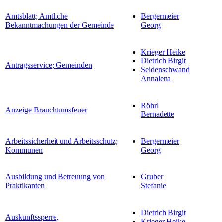
Amtsblatt; Amtliche
Bergermeier
Bekanntmachungen der Gemeinde
Georg
Krieger Heike
Dietrich Birgit
Antragsservice; Gemeinden
Seidenschwand
Annalena
Röhrl
Anzeige Brauchtumsfeuer
Bernadette
Arbeitssicherheit und Arbeitsschutz;
Bergermeier
Kommunen
Georg
Ausbildung und Betreuung von
Gruber
Praktikanten
Stefanie
Dietrich Birgit
Auskunftssperre,
Krieger Heike