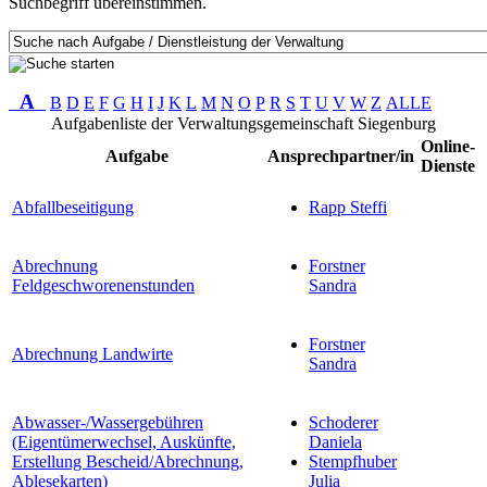
Suchbegriff übereinstimmen.
A
B
D
E
F
G
H
I
J
K
L
M
N
O
P
R
S
T
U
V
W
Z
ALLE
Aufgabenliste der Verwaltungsgemeinschaft Siegenburg
Online-
Aufgabe
Ansprechpartner/in
Dienste
Abfallbeseitigung
Rapp Steffi
Abrechnung
Forstner
Feldgeschworenenstunden
Sandra
Forstner
Abrechnung Landwirte
Sandra
Abwasser-/Wassergebühren
Schoderer
(Eigentümerwechsel, Auskünfte,
Daniela
Erstellung Bescheid/Abrechnung,
Stempfhuber
Ablesekarten)
Julia