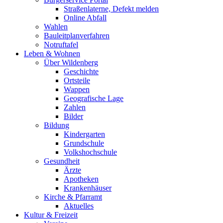
Straßenlaterne, Defekt melden
Online Abfall
Wahlen
Bauleitplanverfahren
Notruftafel
Leben & Wohnen
Über Wildenberg
Geschichte
Ortsteile
Wappen
Geografische Lage
Zahlen
Bilder
Bildung
Kindergarten
Grundschule
Volkshochschule
Gesundheit
Ärzte
Apotheken
Krankenhäuser
Kirche & Pfarramt
Aktuelles
Kultur & Freizeit