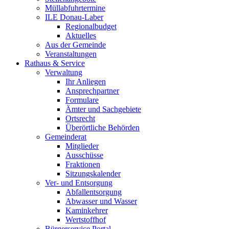
Müllabfuhrtermine
ILE Donau-Laber
Regionalbudget
Aktuelles
Aus der Gemeinde
Veranstaltungen
Rathaus & Service
Verwaltung
Ihr Anliegen
Ansprechpartner
Formulare
Ämter und Sachgebiete
Ortsrecht
Überörtliche Behörden
Gemeinderat
Mitglieder
Ausschüsse
Fraktionen
Sitzungskalender
Ver- und Entsorgung
Abfallentsorgung
Abwasser und Wasser
Kaminkehrer
Wertstoffhof
Bürgerservice Portal