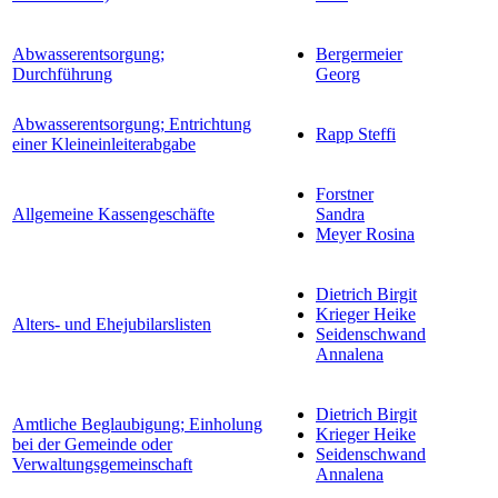
Abwasserentsorgung;
Bergermeier
Durchführung
Georg
Abwasserentsorgung; Entrichtung
Rapp Steffi
einer Kleineinleiterabgabe
Forstner
Allgemeine Kassengeschäfte
Sandra
Meyer Rosina
Dietrich Birgit
Krieger Heike
Alters- und Ehejubilarslisten
Seidenschwand
Annalena
Dietrich Birgit
Amtliche Beglaubigung; Einholung
Krieger Heike
bei der Gemeinde oder
Seidenschwand
Verwaltungsgemeinschaft
Annalena