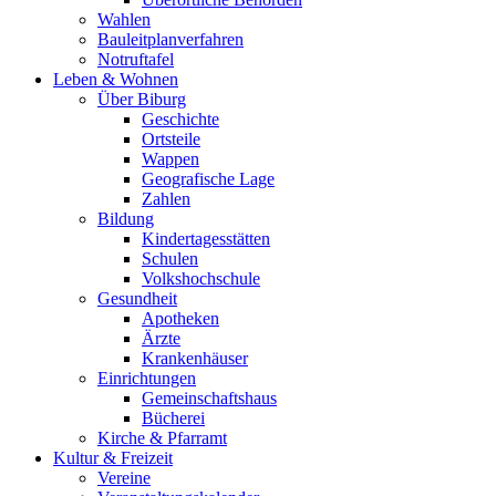
Wahlen
Bauleitplanverfahren
Notruftafel
Leben & Wohnen
Über Biburg
Geschichte
Ortsteile
Wappen
Geografische Lage
Zahlen
Bildung
Kindertagesstätten
Schulen
Volkshochschule
Gesundheit
Apotheken
Ärzte
Krankenhäuser
Einrichtungen
Gemeinschaftshaus
Bücherei
Kirche & Pfarramt
Kultur & Freizeit
Vereine