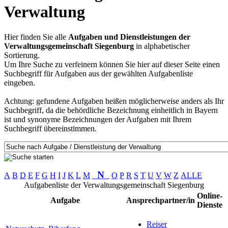
Verwaltung
Hier finden Sie alle
Aufgaben und Dienstleistungen der
Verwaltungsgemeinschaft Siegenburg
in alphabetischer
Sortierung.
Um Ihre Suche zu verfeinern können Sie hier auf dieser Seite einen
Suchbegriff für Aufgaben aus der gewählten Aufgabenliste
eingeben.
Achtung: gefundene Aufgaben heißen möglicherweise anders als Ihr
Suchbegriff, da die behördliche Bezeichnung einheitlich in Bayern
ist und synonyme Bezeichnungen der Aufgaben mit Ihrem
Suchbegriff übereinstimmen.
N
A
B
D
E
F
G
H
I
J
K
L
M
O
P
R
S
T
U
V
W
Z
ALLE
Aufgabenliste der Verwaltungsgemeinschaft Siegenburg
Online-
Aufgabe
Ansprechpartner/in
Dienste
Reiser