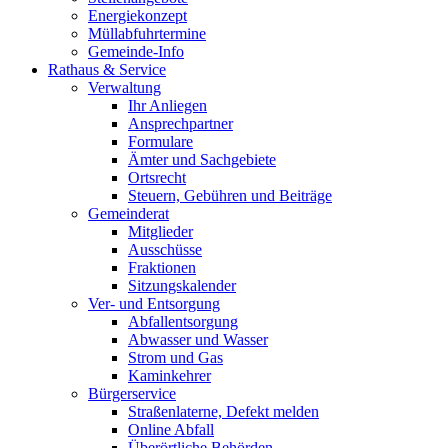
Energiekonzept
Müllabfuhrtermine
Gemeinde-Info
Rathaus & Service
Verwaltung
Ihr Anliegen
Ansprechpartner
Formulare
Ämter und Sachgebiete
Ortsrecht
Steuern, Gebühren und Beiträge
Gemeinderat
Mitglieder
Ausschüsse
Fraktionen
Sitzungskalender
Ver- und Entsorgung
Abfallentsorgung
Abwasser und Wasser
Strom und Gas
Kaminkehrer
Bürgerservice
Straßenlaterne, Defekt melden
Online Abfall
Überörtliche Behörden