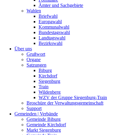
Ämter und Sachgebiete
Wahlen
Briefwahl
Europawahl
Kommunalwahl
Bundestagswahl
Landtagswahl
Bezirkswahl
Über uns
Grußwort
Organe
Satzungen
Biburg
Kirchdorf
Siegenburg
Train
Wildenberg
WZV der Gruppe Siegenburg-Train
Broschüre der Verwaltungsgemeinschaft
Support
Gemeinden | Verbände
Gemeinde Biburg
Gemeinde Kirchdorf
Markt Siegenburg