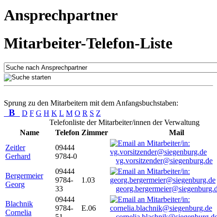
Ansprechpartner
Mitarbeiter-Telefon-Liste
Sprung zu den Mitarbeitern mit dem Anfangsbuchstaben:
B
D
F
G
H
K
L
M
O
R
S
Z
Telefonliste der Mitarbeiter/innen der Verwaltung
Name
Telefon
Zimmer
Mail
Zeitler
09444
Gerhard
9784-0
vg.vorsitzender@siegenburg.de
09444
Bergermeier
9784-
1.03
Georg
33
georg.bergermeier@siegenburg.
09444
Blachnik
9784-
E.06
Cornelia
51
cornelia.blachnik@siegenburg.d