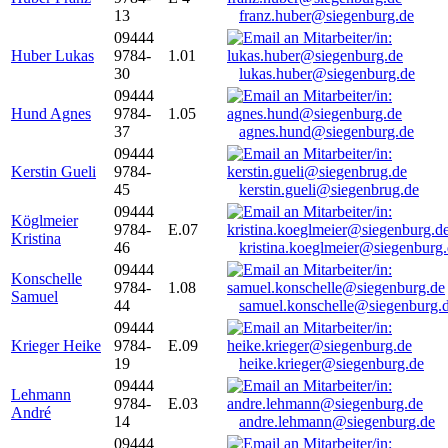
13
franz.huber@siegenburg.de
09444
Huber Lukas
9784-
1.01
30
lukas.huber@siegenburg.de
09444
Hund Agnes
9784-
1.05
37
agnes.hund@siegenburg.de
09444
Kerstin Gueli
9784-
45
kerstin.gueli@siegenbrug.de
09444
Köglmeier
9784-
E.07
Kristina
46
kristina.koeglmeier@siegenburg
09444
Konschelle
9784-
1.08
Samuel
44
samuel.konschelle@siegenburg.
09444
Krieger Heike
9784-
E.09
19
heike.krieger@siegenburg.de
09444
Lehmann
9784-
E.03
André
14
andre.lehmann@siegenburg.de
09444