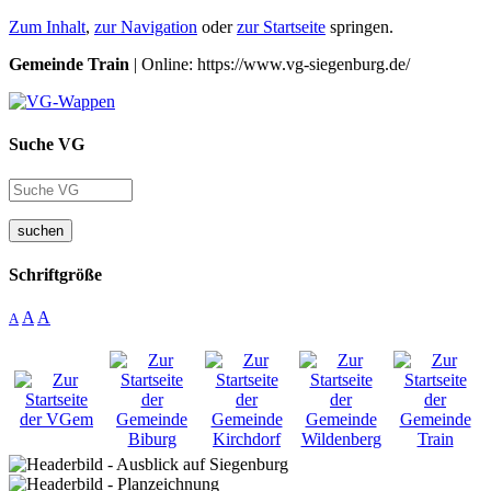
Zum Inhalt
,
zur Navigation
oder
zur Startseite
springen.
Gemeinde Train
| Online: https://www.vg-siegenburg.de/
Suche VG
suchen
Schriftgröße
A
A
A