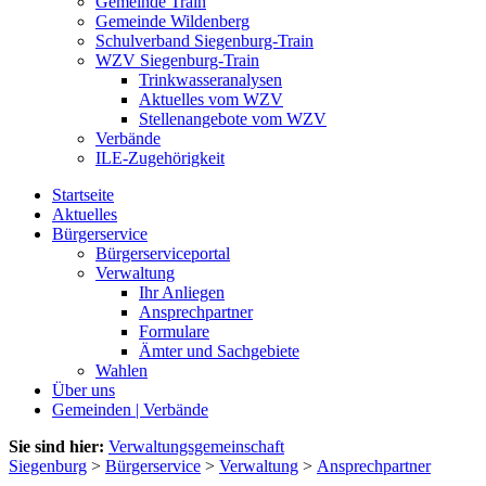
Gemeinde Train
Gemeinde Wildenberg
Schulverband Siegenburg-Train
WZV Siegenburg-Train
Trinkwasseranalysen
Aktuelles vom WZV
Stellenangebote vom WZV
Verbände
ILE-Zugehörigkeit
Startseite
Aktuelles
Bürgerservice
Bürgerserviceportal
Verwaltung
Ihr Anliegen
Ansprechpartner
Formulare
Ämter und Sachgebiete
Wahlen
Über uns
Gemeinden | Verbände
Sie sind hier:
Verwaltungsgemeinschaft
Siegenburg
>
Bürgerservice
>
Verwaltung
>
Ansprechpartner