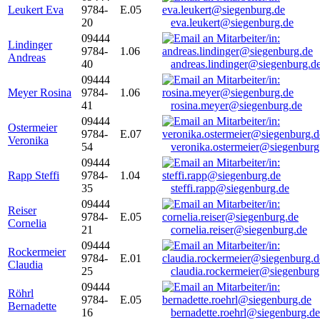
Leukert Eva
9784-
E.05
20
eva.leukert@siegenburg.de
09444
Lindinger
9784-
1.06
Andreas
40
andreas.lindinger@siegenburg.d
09444
Meyer Rosina
9784-
1.06
41
rosina.meyer@siegenburg.de
09444
Ostermeier
9784-
E.07
Veronika
54
veronika.ostermeier@siegenburg
09444
Rapp Steffi
9784-
1.04
35
steffi.rapp@siegenburg.de
09444
Reiser
9784-
E.05
Cornelia
21
cornelia.reiser@siegenburg.de
09444
Rockermeier
9784-
E.01
Claudia
25
claudia.rockermeier@siegenburg
09444
Röhrl
9784-
E.05
Bernadette
16
bernadette.roehrl@siegenburg.de