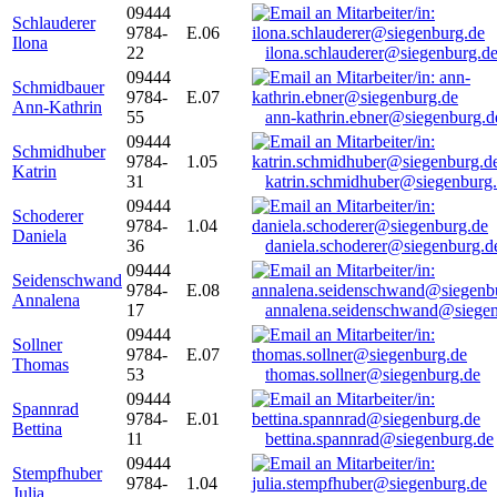
09444
Schlauderer
9784-
E.06
Ilona
22
ilona.schlauderer@siegenburg.d
09444
Schmidbauer
9784-
E.07
Ann-Kathrin
55
ann-kathrin.ebner@siegenburg.d
09444
Schmidhuber
9784-
1.05
Katrin
31
katrin.schmidhuber@siegenburg
09444
Schoderer
9784-
1.04
Daniela
36
daniela.schoderer@siegenburg.d
09444
Seidenschwand
9784-
E.08
Annalena
17
annalena.seidenschwand@siegen
09444
Sollner
9784-
E.07
Thomas
53
thomas.sollner@siegenburg.de
09444
Spannrad
9784-
E.01
Bettina
11
bettina.spannrad@siegenburg.de
09444
Stempfhuber
9784-
1.04
Julia