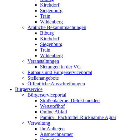
Kirchdorf
Siegenburg
Train
Wildenberg
Amtliche Bekanntmachungen
Biburg
Kirchdorf
Siegenburg
Train
Wildenberg
Veranstaltungen
Sitzungen in der VG
Rathaus und Bürgerserviceportal
Stellenangebote
Öffentliche Ausschreibungen
Bürgerservice
Bürgerserviceportal
Straßenlaterne, Defekt melden
Wertstoffhof
Online Abfall
Pamira - Packmittel-Rücknahme Agrar
Verwaltung
Ihr Anliegen
Ansprechpartner
Formulare