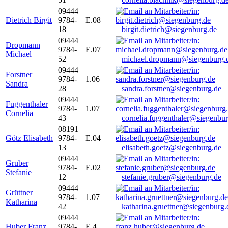
09444
Dietrich Birgit
9784-
E.08
18
birgit.dietrich@siegenburg.de
09444
Dropmann
9784-
E.07
Michael
52
michael.dropmann@siegenburg.
09444
Forstner
9784-
1.06
Sandra
28
sandra.forstner@siegenburg.de
09444
Fuggenthaler
9784-
1.07
Cornelia
43
cornelia.fuggenthaler@siegenbu
08191
Götz Elisabeth
9784-
E.04
13
elisabeth.goetz@siegenburg.de
09444
Gruber
9784-
E.02
Stefanie
12
stefanie.gruber@siegenburg.de
09444
Grüttner
9784-
1.07
Katharina
42
katharina.gruettner@siegenburg.
09444
Huber Franz
9784-
E 4