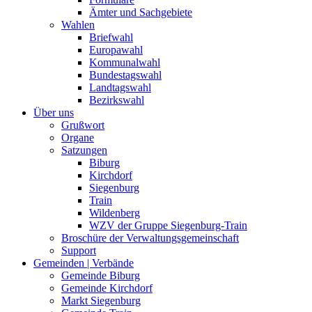
Ämter und Sachgebiete
Wahlen
Briefwahl
Europawahl
Kommunalwahl
Bundestagswahl
Landtagswahl
Bezirkswahl
Über uns
Grußwort
Organe
Satzungen
Biburg
Kirchdorf
Siegenburg
Train
Wildenberg
WZV der Gruppe Siegenburg-Train
Broschüre der Verwaltungsgemeinschaft
Support
Gemeinden | Verbände
Gemeinde Biburg
Gemeinde Kirchdorf
Markt Siegenburg