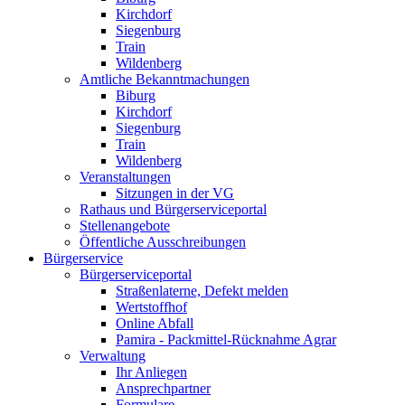
Kirchdorf
Siegenburg
Train
Wildenberg
Amtliche Bekanntmachungen
Biburg
Kirchdorf
Siegenburg
Train
Wildenberg
Veranstaltungen
Sitzungen in der VG
Rathaus und Bürgerserviceportal
Stellenangebote
Öffentliche Ausschreibungen
Bürgerservice
Bürgerserviceportal
Straßenlaterne, Defekt melden
Wertstoffhof
Online Abfall
Pamira - Packmittel-Rücknahme Agrar
Verwaltung
Ihr Anliegen
Ansprechpartner
Formulare