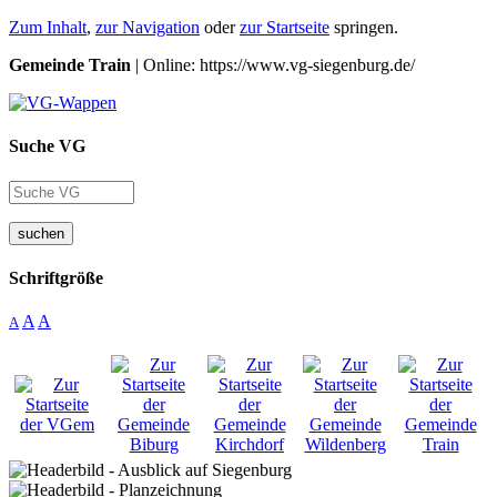
Zum Inhalt
,
zur Navigation
oder
zur Startseite
springen.
Gemeinde Train
| Online: https://www.vg-siegenburg.de/
Suche VG
suchen
Schriftgröße
A
A
A