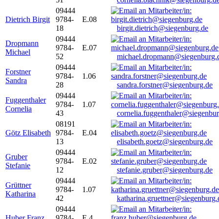
09444
Dietrich Birgit
9784-
E.08
18
birgit.dietrich@siegenburg.de
09444
Dropmann
9784-
E.07
Michael
52
michael.dropmann@siegenburg.
09444
Forstner
9784-
1.06
Sandra
28
sandra.forstner@siegenburg.de
09444
Fuggenthaler
9784-
1.07
Cornelia
43
cornelia.fuggenthaler@siegenbu
08191
Götz Elisabeth
9784-
E.04
13
elisabeth.goetz@siegenburg.de
09444
Gruber
9784-
E.02
Stefanie
12
stefanie.gruber@siegenburg.de
09444
Grüttner
9784-
1.07
Katharina
42
katharina.gruettner@siegenburg.
09444
Huber Franz
9784-
E 4