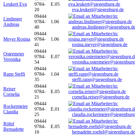
Leukert Eva
9784-
E.05
20
eva.leukert@siegenburg.de
09444
Lindinger
9784-
1.06
Andreas
40
andreas.lindinger@siegenburg.d
09444
Meyer Rosina
9784-
1.06
41
rosina.meyer@siegenburg.de
09444
Ostermeier
9784-
E.07
Veronika
54
veronika.ostermeier@siegenburg
09444
Rapp Steffi
9784-
1.04
35
steffi.rapp@siegenburg.de
09444
Reiser
9784-
E.05
Cornelia
21
cornelia.reiser@siegenburg.de
09444
Rockermeier
9784-
E.01
Claudia
25
claudia.rockermeier@siegenburg
09444
Röhrl
9784-
E.05
Bernadette
16
bernadette.roehrl@siegenburg.de