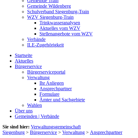
Gemeinde Train
Gemeinde Wildenberg
Schulverband Siegenburg-Train
WZV Siegenburg-Train
Trinkwasseranalysen
Aktuelles vom WZV
Stellenangebote vom WZV
Verbände
ILE-Zugehörigkeit
Startseite
Aktuelles
Bürgerservice
Bürgerserviceportal
Verwaltung
Ihr Anliegen
Ansprechpartner
Formulare
Ämter und Sachgebiete
Wahlen
Über uns
Gemeinden | Verbände
Sie sind hier:
Verwaltungsgemeinschaft
Siegenburg
>
Bürgerservice
>
Verwaltung
>
Ansprechpartner