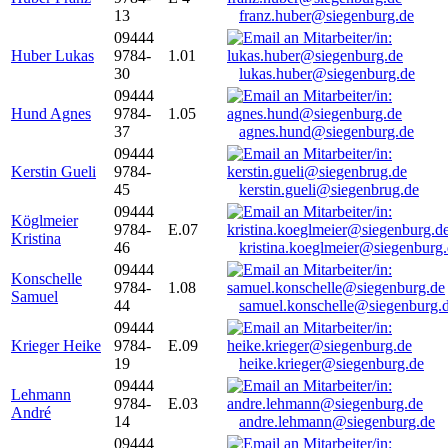
13
franz.huber@siegenburg.de
09444
Huber Lukas
9784-
1.01
30
lukas.huber@siegenburg.de
09444
Hund Agnes
9784-
1.05
37
agnes.hund@siegenburg.de
09444
Kerstin Gueli
9784-
45
kerstin.gueli@siegenbrug.de
09444
Köglmeier
9784-
E.07
Kristina
46
kristina.koeglmeier@siegenburg
09444
Konschelle
9784-
1.08
Samuel
44
samuel.konschelle@siegenburg.
09444
Krieger Heike
9784-
E.09
19
heike.krieger@siegenburg.de
09444
Lehmann
9784-
E.03
André
14
andre.lehmann@siegenburg.de
09444