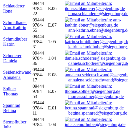
09444
Schlauderer
9784-
E.06
Ilona
22
ilona.schlauderer@siegenburg.d
09444
Schmidbauer
9784-
E.07
Ann-Kathrin
55
ann-kathrin.ebner@siegenburg.d
09444
Schmidhuber
9784-
1.05
Katrin
31
katrin.schmidhuber@siegenburg
09444
Schoderer
9784-
1.04
Daniela
36
daniela.schoderer@siegenburg.d
09444
Seidenschwand
9784-
E.08
Annalena
17
annalena.seidenschwand@siegen
09444
Sollner
9784-
E.07
Thomas
53
thomas.sollner@siegenburg.de
09444
Spannrad
9784-
E.01
Bettina
11
bettina.spannrad@siegenburg.de
09444
Stempfhuber
9784-
1.04
Julia