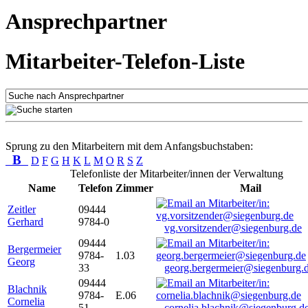
Ansprechpartner
Mitarbeiter-Telefon-Liste
Sprung zu den Mitarbeitern mit dem Anfangsbuchstaben:
B
D
F
G
H
K
L
M
O
R
S
Z
Telefonliste der Mitarbeiter/innen der Verwaltung
Name
Telefon
Zimmer
Mail
Zeitler
09444
Gerhard
9784-0
vg.vorsitzender@siegenburg.de
09444
Bergermeier
9784-
1.03
Georg
33
georg.bergermeier@siegenburg.
09444
Blachnik
9784-
E.06
Cornelia
51
cornelia.blachnik@siegenburg.d