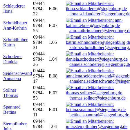
09444
Schlauderer
9784-
E.06
Ilona
22
ilona.schlauderer@siegenburg.d
09444
Schmidbauer
9784-
E.07
Ann-Kathrin
55
ann-kathrin.ebner@siegenburg.d
09444
Schmidhuber
9784-
1.05
Katrin
31
katrin.schmidhuber@siegenburg
09444
Schoderer
9784-
1.04
Daniela
36
daniela.schoderer@siegenburg.d
09444
Seidenschwand
9784-
E.08
Annalena
17
annalena.seidenschwand@siegen
09444
Sollner
9784-
E.07
Thomas
53
thomas.sollner@siegenburg.de
09444
Spannrad
9784-
E.01
Bettina
11
bettina.spannrad@siegenburg.de
09444
Stempfhuber
9784-
1.04
Julia