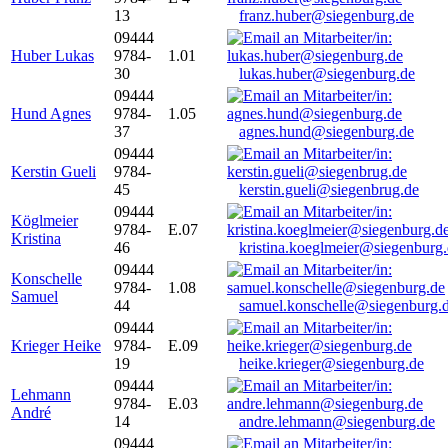
13
franz.huber@siegenburg.de
09444
Huber Lukas
9784-
1.01
30
lukas.huber@siegenburg.de
09444
Hund Agnes
9784-
1.05
37
agnes.hund@siegenburg.de
09444
Kerstin Gueli
9784-
45
kerstin.gueli@siegenbrug.de
09444
Köglmeier
9784-
E.07
Kristina
46
kristina.koeglmeier@siegenburg
09444
Konschelle
9784-
1.08
Samuel
44
samuel.konschelle@siegenburg.
09444
Krieger Heike
9784-
E.09
19
heike.krieger@siegenburg.de
09444
Lehmann
9784-
E.03
André
14
andre.lehmann@siegenburg.de
09444