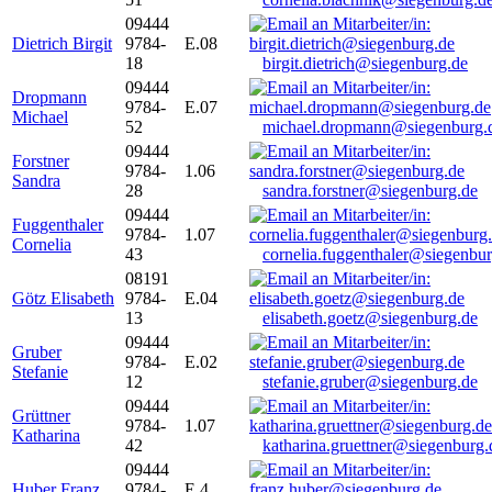
09444
Dietrich Birgit
9784-
E.08
18
birgit.dietrich@siegenburg.de
09444
Dropmann
9784-
E.07
Michael
52
michael.dropmann@siegenburg.
09444
Forstner
9784-
1.06
Sandra
28
sandra.forstner@siegenburg.de
09444
Fuggenthaler
9784-
1.07
Cornelia
43
cornelia.fuggenthaler@siegenbu
08191
Götz Elisabeth
9784-
E.04
13
elisabeth.goetz@siegenburg.de
09444
Gruber
9784-
E.02
Stefanie
12
stefanie.gruber@siegenburg.de
09444
Grüttner
9784-
1.07
Katharina
42
katharina.gruettner@siegenburg.
09444
Huber Franz
9784-
E 4