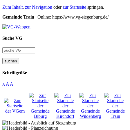
Zum Inhalt
,
zur Navigation
oder
zur Startseite
springen.
Gemeinde Train
| Online: https://www.vg-siegenburg.de/
Suche VG
suchen
Schriftgröße
A
A
A