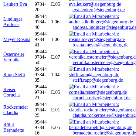
Leukert Eva
9784-
E.05
20
eva.leukert@siegenburg.de
09444
Lindinger
9784-
1.06
Andreas
40
andreas.lindinger@siegenburg.d
09444
Meyer Rosina
9784-
1.06
41
rosina.meyer@siegenburg.de
09444
Ostermeier
9784-
E.07
Veronika
54
veronika.ostermeier@siegenburg
09444
Rapp Steffi
9784-
1.04
35
steffi.rapp@siegenburg.de
09444
Reiser
9784-
E.05
Cornelia
21
cornelia.reiser@siegenburg.de
09444
Rockermeier
9784-
E.01
Claudia
25
claudia.rockermeier@siegenburg
09444
Röhrl
9784-
E.05
Bernadette
16
bernadette.roehrl@siegenburg.de