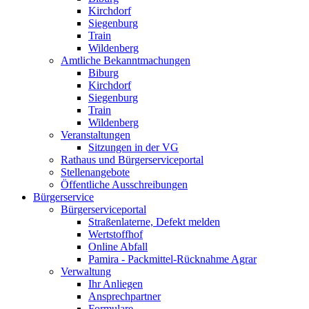
Kirchdorf
Siegenburg
Train
Wildenberg
Amtliche Bekanntmachungen
Biburg
Kirchdorf
Siegenburg
Train
Wildenberg
Veranstaltungen
Sitzungen in der VG
Rathaus und Bürgerserviceportal
Stellenangebote
Öffentliche Ausschreibungen
Bürgerservice
Bürgerserviceportal
Straßenlaterne, Defekt melden
Wertstoffhof
Online Abfall
Pamira - Packmittel-Rücknahme Agrar
Verwaltung
Ihr Anliegen
Ansprechpartner
Formulare