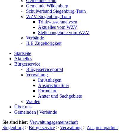
Gemeinde Train
Gemeinde Wildenberg
Schulverband Siegenburg-Train
WZV Siegenburg-Train
Trinkwasseranalysen
Aktuelles vom WZV
Stellenangebote vom WZV
Verbände
ILE-Zugehörigkeit
Startseite
Aktuelles
Bürgerservice
Bürgerserviceportal
Verwaltung
Ihr Anliegen
Ansprechpartner
Formulare
Ämter und Sachgebiete
Wahlen
Über uns
Gemeinden | Verbände
Sie sind hier:
Verwaltungsgemeinschaft
Siegenburg
>
Bürgerservice
>
Verwaltung
>
Ansprechpartner