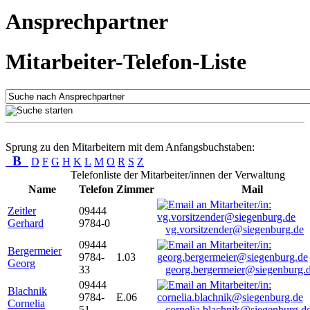
Ansprechpartner
Mitarbeiter-Telefon-Liste
Sprung zu den Mitarbeitern mit dem Anfangsbuchstaben:
B
D
F
G
H
K
L
M
O
R
S
Z
Telefonliste der Mitarbeiter/innen der Verwaltung
Name
Telefon
Zimmer
Mail
Zeitler
09444
Gerhard
9784-0
vg.vorsitzender@siegenburg.de
09444
Bergermeier
9784-
1.03
Georg
33
georg.bergermeier@siegenburg.
09444
Blachnik
9784-
E.06
Cornelia
51
cornelia.blachnik@siegenburg.d