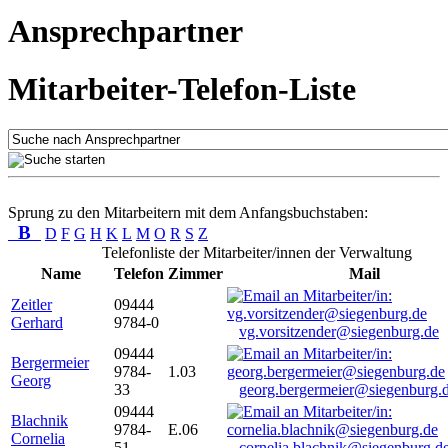
Ansprechpartner
Mitarbeiter-Telefon-Liste
Sprung zu den Mitarbeitern mit dem Anfangsbuchstaben:
B
D
F
G
H
K
L
M
O
R
S
Z
Telefonliste der Mitarbeiter/innen der Verwaltung
Name
Telefon
Zimmer
Mail
Zeitler
09444
Gerhard
9784-0
vg.vorsitzender@siegenburg.de
09444
Bergermeier
9784-
1.03
Georg
33
georg.bergermeier@siegenburg.
09444
Blachnik
9784-
E.06
Cornelia
51
cornelia.blachnik@siegenburg.d