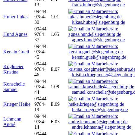
13
franz.huber@siegenburg.de
09444
Huber Lukas
9784-
1.01
30
lukas.huber@siegenburg.de
09444
Hund Agnes
9784-
1.05
37
agnes.hund@siegenburg.de
09444
Kerstin Gueli
9784-
45
kerstin.gueli@siegenbrug.de
09444
Köglmeier
9784-
E.07
Kristina
46
kristina.koeglmeier@siegenburg
09444
Konschelle
9784-
1.08
Samuel
44
samuel.konschelle@siegenburg.
09444
Krieger Heike
9784-
E.09
19
heike.krieger@siegenburg.de
09444
Lehmann
9784-
E.03
André
14
andre.lehmann@siegenburg.de
09444