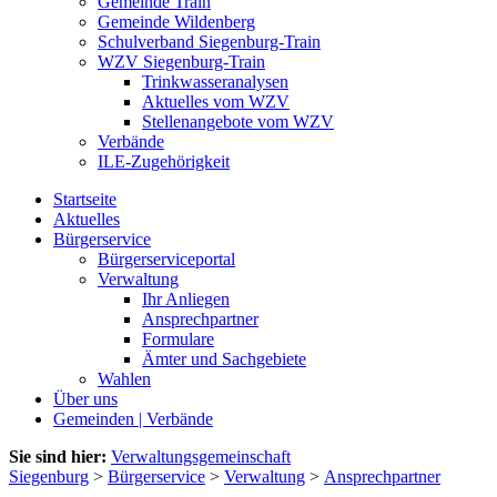
Gemeinde Train
Gemeinde Wildenberg
Schulverband Siegenburg-Train
WZV Siegenburg-Train
Trinkwasseranalysen
Aktuelles vom WZV
Stellenangebote vom WZV
Verbände
ILE-Zugehörigkeit
Startseite
Aktuelles
Bürgerservice
Bürgerserviceportal
Verwaltung
Ihr Anliegen
Ansprechpartner
Formulare
Ämter und Sachgebiete
Wahlen
Über uns
Gemeinden | Verbände
Sie sind hier:
Verwaltungsgemeinschaft
Siegenburg
>
Bürgerservice
>
Verwaltung
>
Ansprechpartner