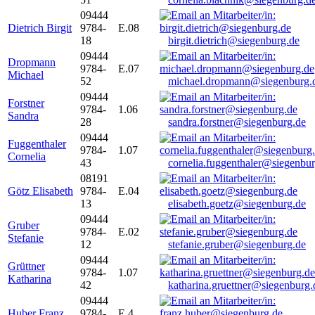
09444
Dietrich Birgit
9784-
E.08
18
birgit.dietrich@siegenburg.de
09444
Dropmann
9784-
E.07
Michael
52
michael.dropmann@siegenburg.
09444
Forstner
9784-
1.06
Sandra
28
sandra.forstner@siegenburg.de
09444
Fuggenthaler
9784-
1.07
Cornelia
43
cornelia.fuggenthaler@siegenbu
08191
Götz Elisabeth
9784-
E.04
13
elisabeth.goetz@siegenburg.de
09444
Gruber
9784-
E.02
Stefanie
12
stefanie.gruber@siegenburg.de
09444
Grüttner
9784-
1.07
Katharina
42
katharina.gruettner@siegenburg.
09444
Huber Franz
9784-
E 4