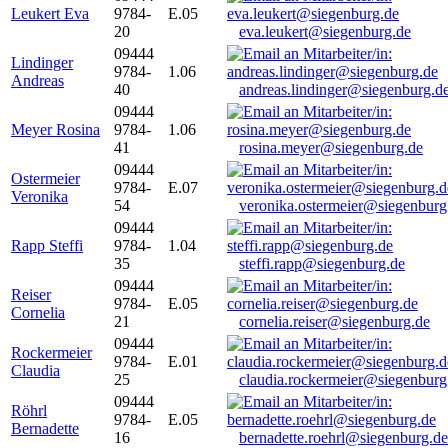
Leukert Eva
9784-
E.05
20
eva.leukert@siegenburg.de
09444
Lindinger
9784-
1.06
Andreas
40
andreas.lindinger@siegenburg.d
09444
Meyer Rosina
9784-
1.06
41
rosina.meyer@siegenburg.de
09444
Ostermeier
9784-
E.07
Veronika
54
veronika.ostermeier@siegenburg
09444
Rapp Steffi
9784-
1.04
35
steffi.rapp@siegenburg.de
09444
Reiser
9784-
E.05
Cornelia
21
cornelia.reiser@siegenburg.de
09444
Rockermeier
9784-
E.01
Claudia
25
claudia.rockermeier@siegenburg
09444
Röhrl
9784-
E.05
Bernadette
16
bernadette.roehrl@siegenburg.de