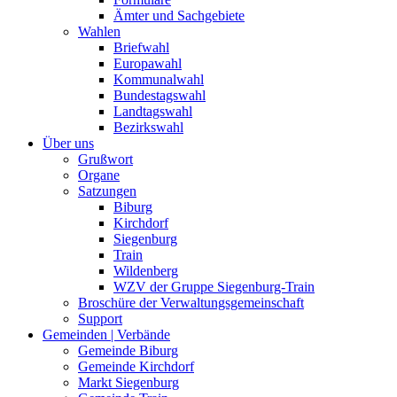
Ämter und Sachgebiete
Wahlen
Briefwahl
Europawahl
Kommunalwahl
Bundestagswahl
Landtagswahl
Bezirkswahl
Über uns
Grußwort
Organe
Satzungen
Biburg
Kirchdorf
Siegenburg
Train
Wildenberg
WZV der Gruppe Siegenburg-Train
Broschüre der Verwaltungsgemeinschaft
Support
Gemeinden | Verbände
Gemeinde Biburg
Gemeinde Kirchdorf
Markt Siegenburg