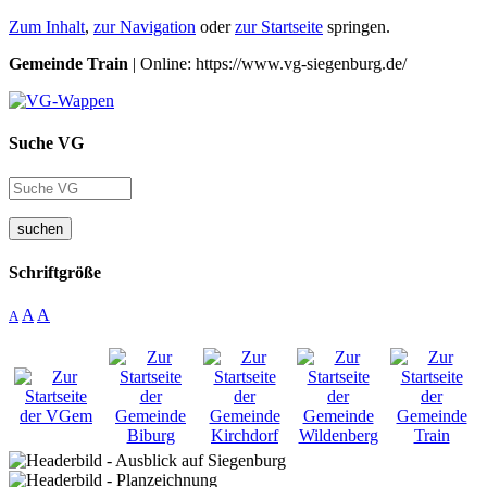
Zum Inhalt
,
zur Navigation
oder
zur Startseite
springen.
Gemeinde Train
| Online: https://www.vg-siegenburg.de/
Suche VG
suchen
Schriftgröße
A
A
A