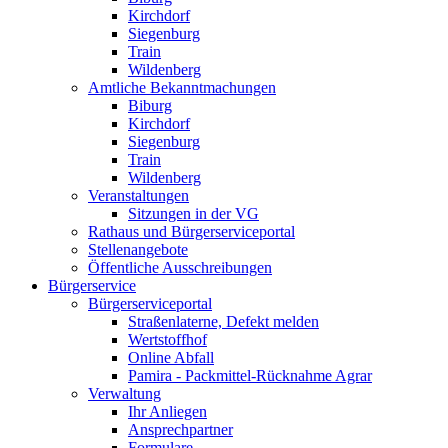
Kirchdorf
Siegenburg
Train
Wildenberg
Amtliche Bekanntmachungen
Biburg
Kirchdorf
Siegenburg
Train
Wildenberg
Veranstaltungen
Sitzungen in der VG
Rathaus und Bürgerserviceportal
Stellenangebote
Öffentliche Ausschreibungen
Bürgerservice
Bürgerserviceportal
Straßenlaterne, Defekt melden
Wertstoffhof
Online Abfall
Pamira - Packmittel-Rücknahme Agrar
Verwaltung
Ihr Anliegen
Ansprechpartner
Formulare