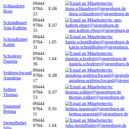
09444
Schlauderer
9784-
E.06
Ilona
22
ilona.schlauderer@siegenburg.d
09444
Schmidbauer
9784-
E.07
Ann-Kathrin
55
ann-kathrin.ebner@siegenburg.d
09444
Schmidhuber
9784-
1.05
Katrin
31
katrin.schmidhuber@siegenburg
09444
Schoderer
9784-
1.04
Daniela
36
daniela.schoderer@siegenburg.d
09444
Seidenschwand
9784-
E.08
Annalena
17
annalena.seidenschwand@siegen
09444
Sollner
9784-
E.07
Thomas
53
thomas.sollner@siegenburg.de
09444
Spannrad
9784-
E.01
Bettina
11
bettina.spannrad@siegenburg.de
09444
Stempfhuber
9784-
1.04
Julia