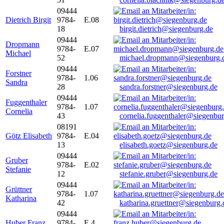
09444
Dietrich Birgit
9784-
E.08
18
birgit.dietrich@siegenburg.de
09444
Dropmann
9784-
E.07
Michael
52
michael.dropmann@siegenburg.
09444
Forstner
9784-
1.06
Sandra
28
sandra.forstner@siegenburg.de
09444
Fuggenthaler
9784-
1.07
Cornelia
43
cornelia.fuggenthaler@siegenbu
08191
Götz Elisabeth
9784-
E.04
13
elisabeth.goetz@siegenburg.de
09444
Gruber
9784-
E.02
Stefanie
12
stefanie.gruber@siegenburg.de
09444
Grüttner
9784-
1.07
Katharina
42
katharina.gruettner@siegenburg.
09444
Huber Franz
9784-
E 4