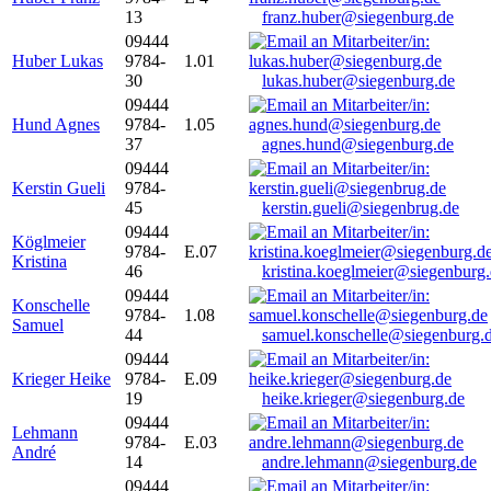
13
franz.huber@siegenburg.de
09444
Huber Lukas
9784-
1.01
30
lukas.huber@siegenburg.de
09444
Hund Agnes
9784-
1.05
37
agnes.hund@siegenburg.de
09444
Kerstin Gueli
9784-
45
kerstin.gueli@siegenbrug.de
09444
Köglmeier
9784-
E.07
Kristina
46
kristina.koeglmeier@siegenburg
09444
Konschelle
9784-
1.08
Samuel
44
samuel.konschelle@siegenburg.
09444
Krieger Heike
9784-
E.09
19
heike.krieger@siegenburg.de
09444
Lehmann
9784-
E.03
André
14
andre.lehmann@siegenburg.de
09444