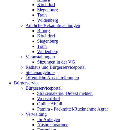
Kirchdorf
Siegenburg
Train
Wildenberg
Amtliche Bekanntmachungen
Biburg
Kirchdorf
Siegenburg
Train
Wildenberg
Veranstaltungen
Sitzungen in der VG
Rathaus und Bürgerserviceportal
Stellenangebote
Öffentliche Ausschreibungen
Bürgerservice
Bürgerserviceportal
Straßenlaterne, Defekt melden
Wertstoffhof
Online Abfall
Pamira - Packmittel-Rücknahme Agrar
Verwaltung
Ihr Anliegen
Ansprechpartner
Formulare