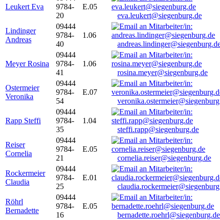
Leukert Eva
9784-
E.05
20
eva.leukert@siegenburg.de
09444
Lindinger
9784-
1.06
Andreas
40
andreas.lindinger@siegenburg.d
09444
Meyer Rosina
9784-
1.06
41
rosina.meyer@siegenburg.de
09444
Ostermeier
9784-
E.07
Veronika
54
veronika.ostermeier@siegenburg
09444
Rapp Steffi
9784-
1.04
35
steffi.rapp@siegenburg.de
09444
Reiser
9784-
E.05
Cornelia
21
cornelia.reiser@siegenburg.de
09444
Rockermeier
9784-
E.01
Claudia
25
claudia.rockermeier@siegenburg
09444
Röhrl
9784-
E.05
Bernadette
16
bernadette.roehrl@siegenburg.de