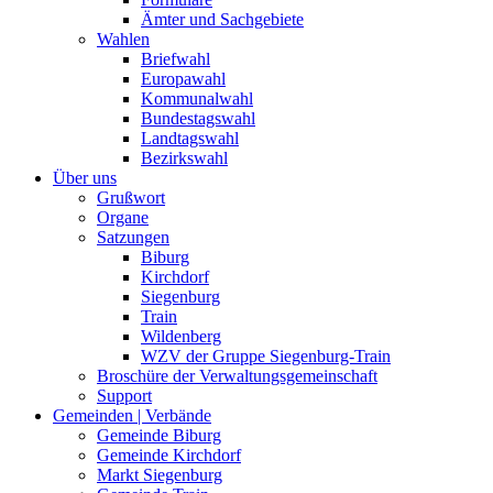
Ämter und Sachgebiete
Wahlen
Briefwahl
Europawahl
Kommunalwahl
Bundestagswahl
Landtagswahl
Bezirkswahl
Über uns
Grußwort
Organe
Satzungen
Biburg
Kirchdorf
Siegenburg
Train
Wildenberg
WZV der Gruppe Siegenburg-Train
Broschüre der Verwaltungsgemeinschaft
Support
Gemeinden | Verbände
Gemeinde Biburg
Gemeinde Kirchdorf
Markt Siegenburg