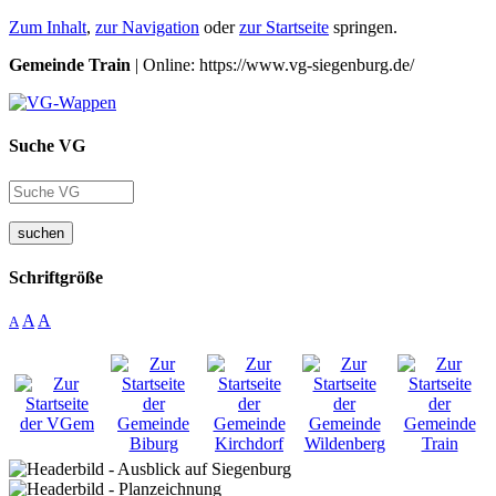
Zum Inhalt
,
zur Navigation
oder
zur Startseite
springen.
Gemeinde Train
| Online: https://www.vg-siegenburg.de/
Suche VG
suchen
Schriftgröße
A
A
A