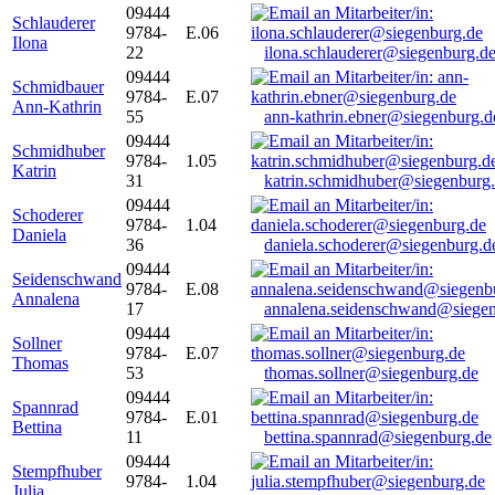
09444
Schlauderer
9784-
E.06
Ilona
22
ilona.schlauderer@siegenburg.d
09444
Schmidbauer
9784-
E.07
Ann-Kathrin
55
ann-kathrin.ebner@siegenburg.d
09444
Schmidhuber
9784-
1.05
Katrin
31
katrin.schmidhuber@siegenburg
09444
Schoderer
9784-
1.04
Daniela
36
daniela.schoderer@siegenburg.d
09444
Seidenschwand
9784-
E.08
Annalena
17
annalena.seidenschwand@siegen
09444
Sollner
9784-
E.07
Thomas
53
thomas.sollner@siegenburg.de
09444
Spannrad
9784-
E.01
Bettina
11
bettina.spannrad@siegenburg.de
09444
Stempfhuber
9784-
1.04
Julia