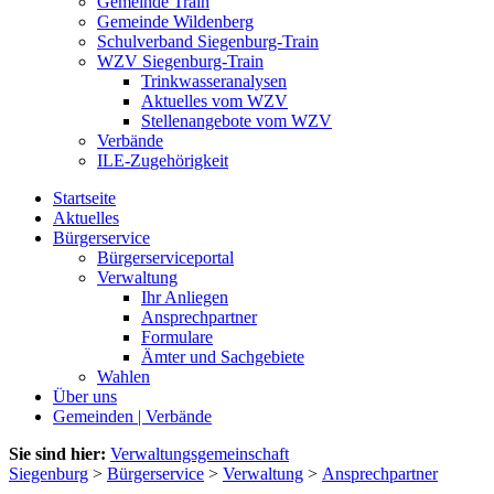
Gemeinde Train
Gemeinde Wildenberg
Schulverband Siegenburg-Train
WZV Siegenburg-Train
Trinkwasseranalysen
Aktuelles vom WZV
Stellenangebote vom WZV
Verbände
ILE-Zugehörigkeit
Startseite
Aktuelles
Bürgerservice
Bürgerserviceportal
Verwaltung
Ihr Anliegen
Ansprechpartner
Formulare
Ämter und Sachgebiete
Wahlen
Über uns
Gemeinden | Verbände
Sie sind hier:
Verwaltungsgemeinschaft
Siegenburg
>
Bürgerservice
>
Verwaltung
>
Ansprechpartner