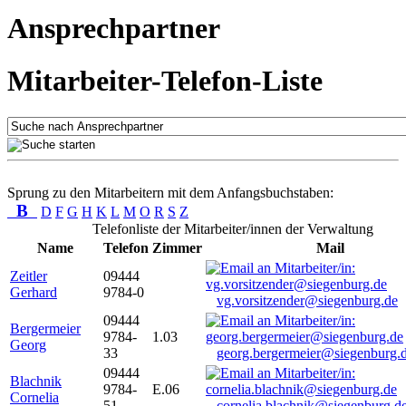
Ansprechpartner
Mitarbeiter-Telefon-Liste
Sprung zu den Mitarbeitern mit dem Anfangsbuchstaben:
B
D
F
G
H
K
L
M
O
R
S
Z
Telefonliste der Mitarbeiter/innen der Verwaltung
Name
Telefon
Zimmer
Mail
Zeitler
09444
Gerhard
9784-0
vg.vorsitzender@siegenburg.de
09444
Bergermeier
9784-
1.03
Georg
33
georg.bergermeier@siegenburg.
09444
Blachnik
9784-
E.06
Cornelia
51
cornelia.blachnik@siegenburg.d