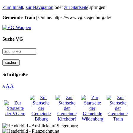
Zum Inhalt
,
zur Navigation
oder
zur Startseite
springen.
Gemeinde Train
| Online: https://www.vg-siegenburg.de/
Suche VG
suchen
Schriftgröße
A
A
A