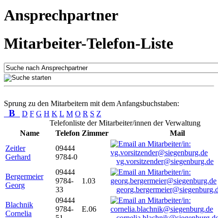
Ansprechpartner
Mitarbeiter-Telefon-Liste
Sprung zu den Mitarbeitern mit dem Anfangsbuchstaben:
B
D
F
G
H
K
L
M
O
R
S
Z
Telefonliste der Mitarbeiter/innen der Verwaltung
Name
Telefon
Zimmer
Mail
Zeitler
09444
Gerhard
9784-0
vg.vorsitzender@siegenburg.de
09444
Bergermeier
9784-
1.03
Georg
33
georg.bergermeier@siegenburg.
09444
Blachnik
9784-
E.06
Cornelia
51
cornelia.blachnik@siegenburg.d