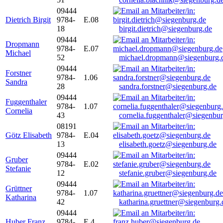
09444
Dietrich Birgit
9784-
E.08
18
birgit.dietrich@siegenburg.de
09444
Dropmann
9784-
E.07
Michael
52
michael.dropmann@siegenburg.
09444
Forstner
9784-
1.06
Sandra
28
sandra.forstner@siegenburg.de
09444
Fuggenthaler
9784-
1.07
Cornelia
43
cornelia.fuggenthaler@siegenbu
08191
Götz Elisabeth
9784-
E.04
13
elisabeth.goetz@siegenburg.de
09444
Gruber
9784-
E.02
Stefanie
12
stefanie.gruber@siegenburg.de
09444
Grüttner
9784-
1.07
Katharina
42
katharina.gruettner@siegenburg.
09444
Huber Franz
9784-
E 4