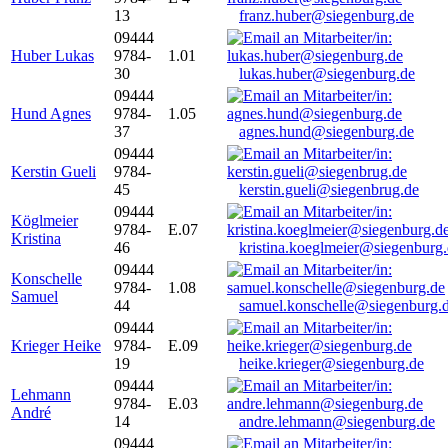
13
franz.huber@siegenburg.de
09444
Huber Lukas
9784-
1.01
30
lukas.huber@siegenburg.de
09444
Hund Agnes
9784-
1.05
37
agnes.hund@siegenburg.de
09444
Kerstin Gueli
9784-
45
kerstin.gueli@siegenbrug.de
09444
Köglmeier
9784-
E.07
Kristina
46
kristina.koeglmeier@siegenburg
09444
Konschelle
9784-
1.08
Samuel
44
samuel.konschelle@siegenburg.
09444
Krieger Heike
9784-
E.09
19
heike.krieger@siegenburg.de
09444
Lehmann
9784-
E.03
André
14
andre.lehmann@siegenburg.de
09444