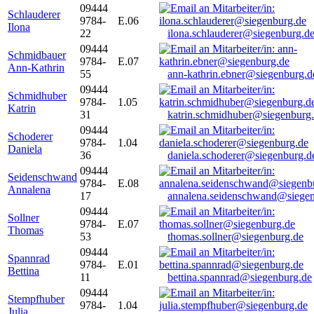
09444
Schlauderer
9784-
E.06
Ilona
22
ilona.schlauderer@siegenburg.d
09444
Schmidbauer
9784-
E.07
Ann-Kathrin
55
ann-kathrin.ebner@siegenburg.d
09444
Schmidhuber
9784-
1.05
Katrin
31
katrin.schmidhuber@siegenburg
09444
Schoderer
9784-
1.04
Daniela
36
daniela.schoderer@siegenburg.d
09444
Seidenschwand
9784-
E.08
Annalena
17
annalena.seidenschwand@siegen
09444
Sollner
9784-
E.07
Thomas
53
thomas.sollner@siegenburg.de
09444
Spannrad
9784-
E.01
Bettina
11
bettina.spannrad@siegenburg.de
09444
Stempfhuber
9784-
1.04
Julia