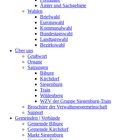
Ämter und Sachgebiete
Wahlen
Briefwahl
Europawahl
Kommunalwahl
Bundestagswahl
Landtagswahl
Bezirkswahl
Über uns
Grußwort
Organe
Satzungen
Biburg
Kirchdorf
Siegenburg
Train
Wildenberg
WZV der Gruppe Siegenburg-Train
Broschüre der Verwaltungsgemeinschaft
Support
Gemeinden | Verbände
Gemeinde Biburg
Gemeinde Kirchdorf
Markt Siegenburg