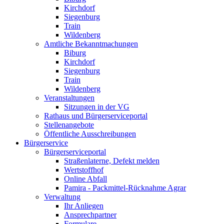
Kirchdorf
Siegenburg
Train
Wildenberg
Amtliche Bekanntmachungen
Biburg
Kirchdorf
Siegenburg
Train
Wildenberg
Veranstaltungen
Sitzungen in der VG
Rathaus und Bürgerserviceportal
Stellenangebote
Öffentliche Ausschreibungen
Bürgerservice
Bürgerserviceportal
Straßenlaterne, Defekt melden
Wertstoffhof
Online Abfall
Pamira - Packmittel-Rücknahme Agrar
Verwaltung
Ihr Anliegen
Ansprechpartner
Formulare