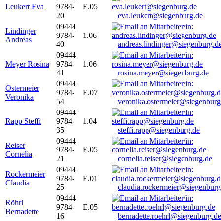
Leukert Eva
9784-
E.05
20
eva.leukert@siegenburg.de
09444
Lindinger
9784-
1.06
Andreas
40
andreas.lindinger@siegenburg.d
09444
Meyer Rosina
9784-
1.06
41
rosina.meyer@siegenburg.de
09444
Ostermeier
9784-
E.07
Veronika
54
veronika.ostermeier@siegenburg
09444
Rapp Steffi
9784-
1.04
35
steffi.rapp@siegenburg.de
09444
Reiser
9784-
E.05
Cornelia
21
cornelia.reiser@siegenburg.de
09444
Rockermeier
9784-
E.01
Claudia
25
claudia.rockermeier@siegenburg
09444
Röhrl
9784-
E.05
Bernadette
16
bernadette.roehrl@siegenburg.de