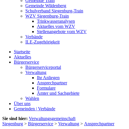
Gemeinde Train
Gemeinde Wildenberg
Schulverband Siegenburg-Train
WZV Siegenburg-Train
Trinkwasseranalysen
Aktuelles vom WZV
Stellenangebote vom WZV
Verbände
ILE-Zugehörigkeit
Startseite
Aktuelles
Bürgerservice
Bürgerserviceportal
Verwaltung
Ihr Anliegen
Ansprechpartner
Formulare
Ämter und Sachgebiete
Wahlen
Über uns
Gemeinden | Verbände
Sie sind hier:
Verwaltungsgemeinschaft
Siegenburg
>
Bürgerservice
>
Verwaltung
>
Ansprechpartner