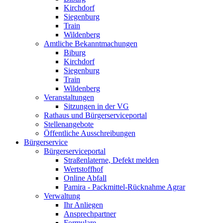
Kirchdorf
Siegenburg
Train
Wildenberg
Amtliche Bekanntmachungen
Biburg
Kirchdorf
Siegenburg
Train
Wildenberg
Veranstaltungen
Sitzungen in der VG
Rathaus und Bürgerserviceportal
Stellenangebote
Öffentliche Ausschreibungen
Bürgerservice
Bürgerserviceportal
Straßenlaterne, Defekt melden
Wertstoffhof
Online Abfall
Pamira - Packmittel-Rücknahme Agrar
Verwaltung
Ihr Anliegen
Ansprechpartner
Formulare