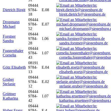
09444
Dietrich Birgit
9784-
E.08
18
birgit.dietrich@siegenburg.de
09444
Dropmann
9784-
E.07
Michael
52
michael.dropmann@siegenburg.
09444
Forstner
9784-
1.06
Sandra
28
sandra.forstner@siegenburg.de
09444
Fuggenthaler
9784-
1.07
Cornelia
43
cornelia.fuggenthaler@siegenbu
08191
Götz Elisabeth
9784-
E.04
13
elisabeth.goetz@siegenburg.de
09444
Gruber
9784-
E.02
Stefanie
12
stefanie.gruber@siegenburg.de
09444
Grüttner
9784-
1.07
Katharina
42
katharina.gruettner@siegenburg.
09444
Huber Franz
9784-
E 4