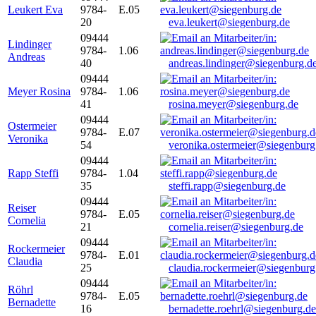
Leukert Eva
9784-
E.05
20
eva.leukert@siegenburg.de
09444
Lindinger
9784-
1.06
Andreas
40
andreas.lindinger@siegenburg.d
09444
Meyer Rosina
9784-
1.06
41
rosina.meyer@siegenburg.de
09444
Ostermeier
9784-
E.07
Veronika
54
veronika.ostermeier@siegenburg
09444
Rapp Steffi
9784-
1.04
35
steffi.rapp@siegenburg.de
09444
Reiser
9784-
E.05
Cornelia
21
cornelia.reiser@siegenburg.de
09444
Rockermeier
9784-
E.01
Claudia
25
claudia.rockermeier@siegenburg
09444
Röhrl
9784-
E.05
Bernadette
16
bernadette.roehrl@siegenburg.de