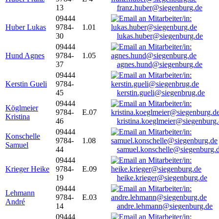
13
franz.huber@siegenburg.de
09444
Huber Lukas
9784-
1.01
30
lukas.huber@siegenburg.de
09444
Hund Agnes
9784-
1.05
37
agnes.hund@siegenburg.de
09444
Kerstin Gueli
9784-
45
kerstin.gueli@siegenbrug.de
09444
Köglmeier
9784-
E.07
Kristina
46
kristina.koeglmeier@siegenburg
09444
Konschelle
9784-
1.08
Samuel
44
samuel.konschelle@siegenburg.
09444
Krieger Heike
9784-
E.09
19
heike.krieger@siegenburg.de
09444
Lehmann
9784-
E.03
André
14
andre.lehmann@siegenburg.de
09444