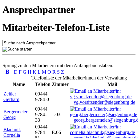
Ansprechpartner
Mitarbeiter-Telefon-Liste
Sprung zu den Mitarbeitern mit dem Anfangsbuchstaben:
B
D
F
G
H
K
L
M
O
R
S
Z
Telefonliste der Mitarbeiter/innen der Verwaltung
Name
Telefon
Zimmer
Mail
Zeitler
09444
Gerhard
9784-0
vg.vorsitzender@siegenburg.de
09444
Bergermeier
9784-
1.03
Georg
33
georg.bergermeier@siegenburg.
09444
Blachnik
9784-
E.06
Cornelia
51
cornelia.blachnik@siegenburg.d