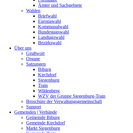
Ämter und Sachgebiete
Wahlen
Briefwahl
Europawahl
Kommunalwahl
Bundestagswahl
Landtagswahl
Bezirkswahl
Über uns
Grußwort
Organe
Satzungen
Biburg
Kirchdorf
Siegenburg
Train
Wildenberg
WZV der Gruppe Siegenburg-Train
Broschüre der Verwaltungsgemeinschaft
Support
Gemeinden | Verbände
Gemeinde Biburg
Gemeinde Kirchdorf
Markt Siegenburg