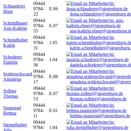
09444
Schlauderer
9784-
E.06
Ilona
22
ilona.schlauderer@siegenburg.d
09444
Schmidbauer
9784-
E.07
Ann-Kathrin
55
ann-kathrin.ebner@siegenburg.d
09444
Schmidhuber
9784-
1.05
Katrin
31
katrin.schmidhuber@siegenburg
09444
Schoderer
9784-
1.04
Daniela
36
daniela.schoderer@siegenburg.d
09444
Seidenschwand
9784-
E.08
Annalena
17
annalena.seidenschwand@siegen
09444
Sollner
9784-
E.07
Thomas
53
thomas.sollner@siegenburg.de
09444
Spannrad
9784-
E.01
Bettina
11
bettina.spannrad@siegenburg.de
09444
Stempfhuber
9784-
1.04
Julia