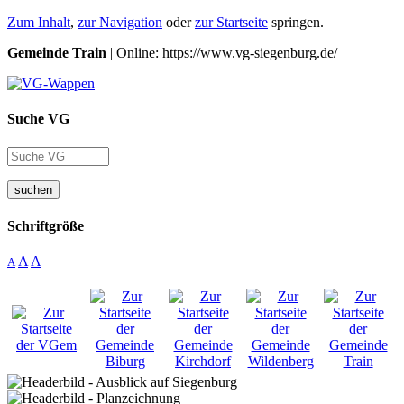
Zum Inhalt
,
zur Navigation
oder
zur Startseite
springen.
Gemeinde Train
| Online: https://www.vg-siegenburg.de/
Suche VG
suchen
Schriftgröße
A
A
A