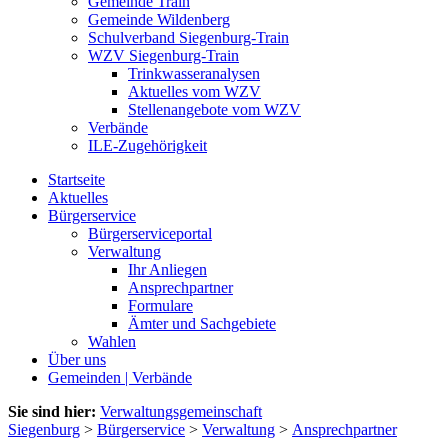
Gemeinde Train
Gemeinde Wildenberg
Schulverband Siegenburg-Train
WZV Siegenburg-Train
Trinkwasseranalysen
Aktuelles vom WZV
Stellenangebote vom WZV
Verbände
ILE-Zugehörigkeit
Startseite
Aktuelles
Bürgerservice
Bürgerserviceportal
Verwaltung
Ihr Anliegen
Ansprechpartner
Formulare
Ämter und Sachgebiete
Wahlen
Über uns
Gemeinden | Verbände
Sie sind hier:
Verwaltungsgemeinschaft
Siegenburg
>
Bürgerservice
>
Verwaltung
>
Ansprechpartner