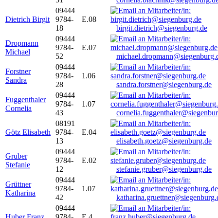
09444
Dietrich Birgit
9784-
E.08
18
birgit.dietrich@siegenburg.de
09444
Dropmann
9784-
E.07
Michael
52
michael.dropmann@siegenburg.
09444
Forstner
9784-
1.06
Sandra
28
sandra.forstner@siegenburg.de
09444
Fuggenthaler
9784-
1.07
Cornelia
43
cornelia.fuggenthaler@siegenbu
08191
Götz Elisabeth
9784-
E.04
13
elisabeth.goetz@siegenburg.de
09444
Gruber
9784-
E.02
Stefanie
12
stefanie.gruber@siegenburg.de
09444
Grüttner
9784-
1.07
Katharina
42
katharina.gruettner@siegenburg.
09444
Huber Franz
9784-
E 4