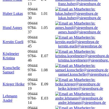
13
franz.huber@siegenburg.de
09444
Huber Lukas
9784-
1.01
30
lukas.huber@siegenburg.de
09444
Hund Agnes
9784-
1.05
37
agnes.hund@siegenburg.de
09444
Kerstin Gueli
9784-
45
kerstin.gueli@siegenbrug.de
09444
Köglmeier
9784-
E.07
Kristina
46
kristina.koeglmeier@siegenburg
09444
Konschelle
9784-
1.08
Samuel
44
samuel.konschelle@siegenburg.
09444
Krieger Heike
9784-
E.09
19
heike.krieger@siegenburg.de
09444
Lehmann
9784-
E.03
André
14
andre.lehmann@siegenburg.de
09444