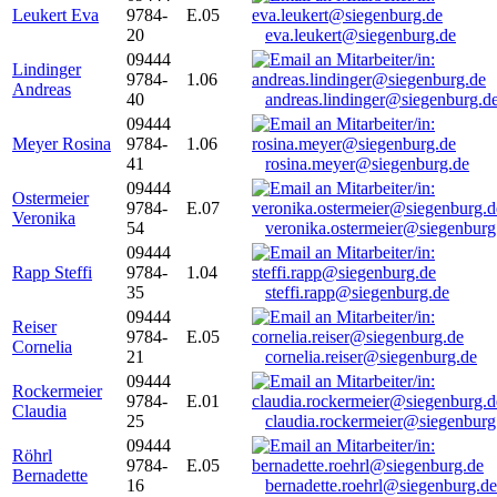
Leukert Eva
9784-
E.05
20
eva.leukert@siegenburg.de
09444
Lindinger
9784-
1.06
Andreas
40
andreas.lindinger@siegenburg.d
09444
Meyer Rosina
9784-
1.06
41
rosina.meyer@siegenburg.de
09444
Ostermeier
9784-
E.07
Veronika
54
veronika.ostermeier@siegenburg
09444
Rapp Steffi
9784-
1.04
35
steffi.rapp@siegenburg.de
09444
Reiser
9784-
E.05
Cornelia
21
cornelia.reiser@siegenburg.de
09444
Rockermeier
9784-
E.01
Claudia
25
claudia.rockermeier@siegenburg
09444
Röhrl
9784-
E.05
Bernadette
16
bernadette.roehrl@siegenburg.de