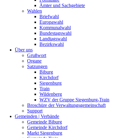
Ämter und Sachgebiete
Wahlen
Briefwahl
Europawahl
Kommunalwahl
Bundestagswahl
Landtagswahl
Bezirkswahl
Über uns
Grußwort
Organe
Satzungen
Biburg
Kirchdorf
Siegenburg
Train
Wildenberg
WZV der Gruppe Siegenburg-Train
Broschüre der Verwaltungsgemeinschaft
Support
Gemeinden | Verbände
Gemeinde Biburg
Gemeinde Kirchdorf
Markt Siegenburg