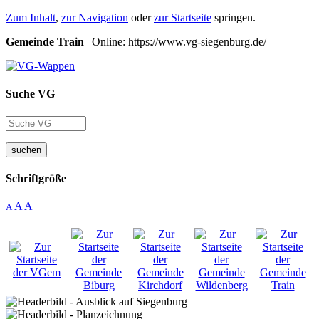
Zum Inhalt
,
zur Navigation
oder
zur Startseite
springen.
Gemeinde Train
| Online: https://www.vg-siegenburg.de/
Suche VG
suchen
Schriftgröße
A
A
A