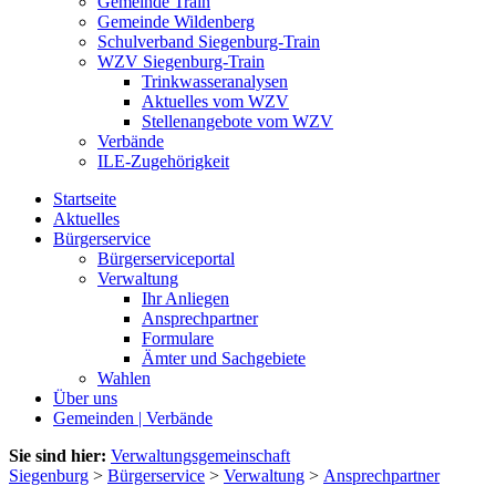
Gemeinde Train
Gemeinde Wildenberg
Schulverband Siegenburg-Train
WZV Siegenburg-Train
Trinkwasseranalysen
Aktuelles vom WZV
Stellenangebote vom WZV
Verbände
ILE-Zugehörigkeit
Startseite
Aktuelles
Bürgerservice
Bürgerserviceportal
Verwaltung
Ihr Anliegen
Ansprechpartner
Formulare
Ämter und Sachgebiete
Wahlen
Über uns
Gemeinden | Verbände
Sie sind hier:
Verwaltungsgemeinschaft
Siegenburg
>
Bürgerservice
>
Verwaltung
>
Ansprechpartner