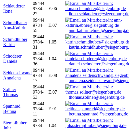
09444
Schlauderer
9784-
E.06
Ilona
22
ilona.schlauderer@siegenburg.d
09444
Schmidbauer
9784-
E.07
Ann-Kathrin
55
ann-kathrin.ebner@siegenburg.d
09444
Schmidhuber
9784-
1.05
Katrin
31
katrin.schmidhuber@siegenburg
09444
Schoderer
9784-
1.04
Daniela
36
daniela.schoderer@siegenburg.d
09444
Seidenschwand
9784-
E.08
Annalena
17
annalena.seidenschwand@siegen
09444
Sollner
9784-
E.07
Thomas
53
thomas.sollner@siegenburg.de
09444
Spannrad
9784-
E.01
Bettina
11
bettina.spannrad@siegenburg.de
09444
Stempfhuber
9784-
1.04
Julia