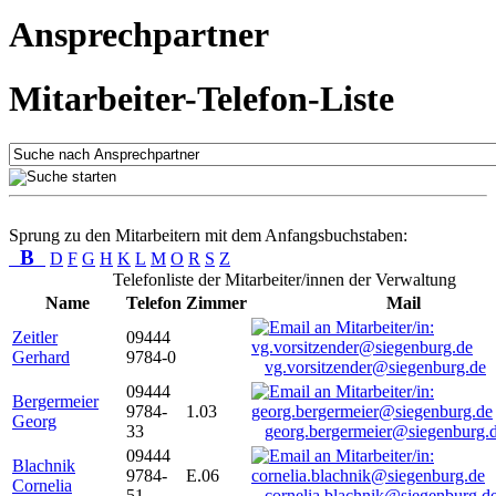
Ansprechpartner
Mitarbeiter-Telefon-Liste
Sprung zu den Mitarbeitern mit dem Anfangsbuchstaben:
B
D
F
G
H
K
L
M
O
R
S
Z
Telefonliste der Mitarbeiter/innen der Verwaltung
Name
Telefon
Zimmer
Mail
Zeitler
09444
Gerhard
9784-0
vg.vorsitzender@siegenburg.de
09444
Bergermeier
9784-
1.03
Georg
33
georg.bergermeier@siegenburg.
09444
Blachnik
9784-
E.06
Cornelia
51
cornelia.blachnik@siegenburg.d