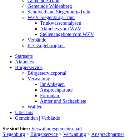
Gemeinde Train
Gemeinde Wildenberg
Schulverband Siegenburg-Train
WZV Siegenburg-Train
Trinkwasseranalysen
Aktuelles vom WZV
Stellenangebote vom WZV
Verbände
ILE-Zugehörigkeit
Startseite
Aktuelles
Bürgerservice
Bürgerserviceportal
Verwaltung
Ihr Anliegen
Ansprechpartner
Formulare
Ämter und Sachgebiete
Wahlen
Über uns
Gemeinden | Verbände
Sie sind hier:
Verwaltungsgemeinschaft
Siegenburg
>
Bürgerservice
>
Verwaltung
>
Ansprechpartner