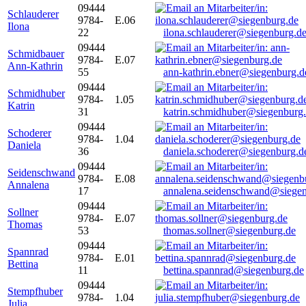
09444
Schlauderer
9784-
E.06
Ilona
22
ilona.schlauderer@siegenburg.d
09444
Schmidbauer
9784-
E.07
Ann-Kathrin
55
ann-kathrin.ebner@siegenburg.d
09444
Schmidhuber
9784-
1.05
Katrin
31
katrin.schmidhuber@siegenburg
09444
Schoderer
9784-
1.04
Daniela
36
daniela.schoderer@siegenburg.d
09444
Seidenschwand
9784-
E.08
Annalena
17
annalena.seidenschwand@siegen
09444
Sollner
9784-
E.07
Thomas
53
thomas.sollner@siegenburg.de
09444
Spannrad
9784-
E.01
Bettina
11
bettina.spannrad@siegenburg.de
09444
Stempfhuber
9784-
1.04
Julia