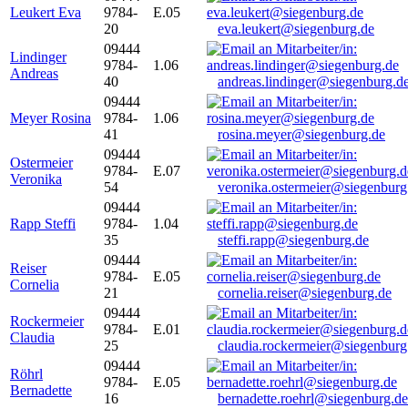
Leukert Eva
9784-
E.05
20
eva.leukert@siegenburg.de
09444
Lindinger
9784-
1.06
Andreas
40
andreas.lindinger@siegenburg.d
09444
Meyer Rosina
9784-
1.06
41
rosina.meyer@siegenburg.de
09444
Ostermeier
9784-
E.07
Veronika
54
veronika.ostermeier@siegenburg
09444
Rapp Steffi
9784-
1.04
35
steffi.rapp@siegenburg.de
09444
Reiser
9784-
E.05
Cornelia
21
cornelia.reiser@siegenburg.de
09444
Rockermeier
9784-
E.01
Claudia
25
claudia.rockermeier@siegenburg
09444
Röhrl
9784-
E.05
Bernadette
16
bernadette.roehrl@siegenburg.de