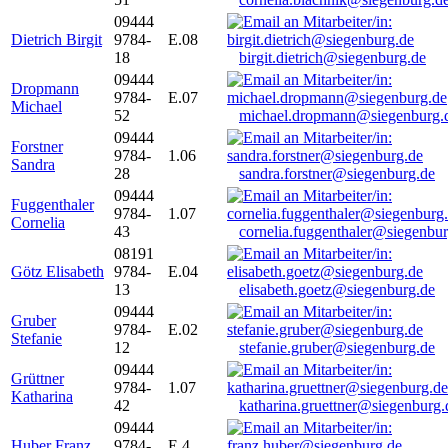
09444
Dietrich Birgit
9784-
E.08
18
birgit.dietrich@siegenburg.de
09444
Dropmann
9784-
E.07
Michael
52
michael.dropmann@siegenburg.
09444
Forstner
9784-
1.06
Sandra
28
sandra.forstner@siegenburg.de
09444
Fuggenthaler
9784-
1.07
Cornelia
43
cornelia.fuggenthaler@siegenbu
08191
Götz Elisabeth
9784-
E.04
13
elisabeth.goetz@siegenburg.de
09444
Gruber
9784-
E.02
Stefanie
12
stefanie.gruber@siegenburg.de
09444
Grüttner
9784-
1.07
Katharina
42
katharina.gruettner@siegenburg.
09444
Huber Franz
9784-
E 4