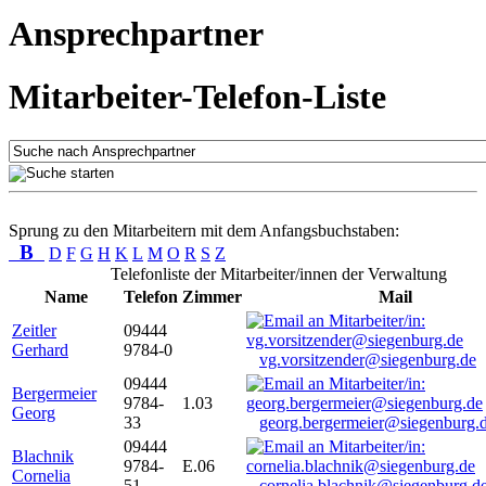
Ansprechpartner
Mitarbeiter-Telefon-Liste
Sprung zu den Mitarbeitern mit dem Anfangsbuchstaben:
B
D
F
G
H
K
L
M
O
R
S
Z
Telefonliste der Mitarbeiter/innen der Verwaltung
Name
Telefon
Zimmer
Mail
Zeitler
09444
Gerhard
9784-0
vg.vorsitzender@siegenburg.de
09444
Bergermeier
9784-
1.03
Georg
33
georg.bergermeier@siegenburg.
09444
Blachnik
9784-
E.06
Cornelia
51
cornelia.blachnik@siegenburg.d