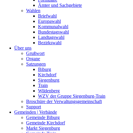
Ämter und Sachgebiete
Wahlen
Briefwahl
Europawahl
Kommunalwahl
Bundestagswahl
Landtagswahl
Bezirkswahl
Über uns
Grußwort
Organe
Satzungen
Biburg
Kirchdorf
Siegenburg
Train
Wildenberg
WZV der Gruppe Siegenburg-Train
Broschüre der Verwaltungsgemeinschaft
Support
Gemeinden | Verbände
Gemeinde Biburg
Gemeinde Kirchdorf
Markt Siegenburg