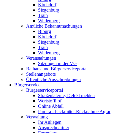
Kirchdorf
Siegenburg
Train
Wildenberg
Amtliche Bekanntmachungen
Biburg
Kirchdorf
Siegenburg
Train
Wildenberg
Veranstaltungen
Sitzungen in der VG
Rathaus und Bürgerserviceportal
Stellenangebote
Öffentliche Ausschreibungen
Bürgerservice
Bürgerserviceportal
Straßenlaterne, Defekt melden
Wertstoffhof
Online Abfall
Pamira - Packmittel-Rücknahme Agrar
Verwaltung
Ihr Anliegen
Ansprechpartner
Formulare