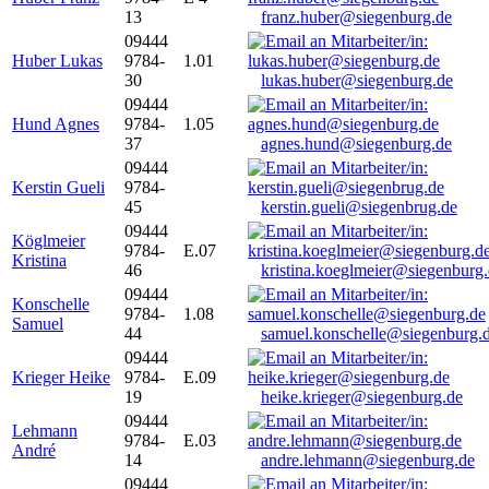
13
franz.huber@siegenburg.de
09444
Huber Lukas
9784-
1.01
30
lukas.huber@siegenburg.de
09444
Hund Agnes
9784-
1.05
37
agnes.hund@siegenburg.de
09444
Kerstin Gueli
9784-
45
kerstin.gueli@siegenbrug.de
09444
Köglmeier
9784-
E.07
Kristina
46
kristina.koeglmeier@siegenburg
09444
Konschelle
9784-
1.08
Samuel
44
samuel.konschelle@siegenburg.
09444
Krieger Heike
9784-
E.09
19
heike.krieger@siegenburg.de
09444
Lehmann
9784-
E.03
André
14
andre.lehmann@siegenburg.de
09444