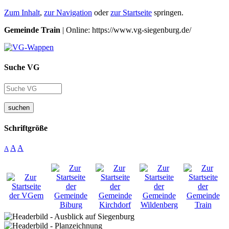
Zum Inhalt
,
zur Navigation
oder
zur Startseite
springen.
Gemeinde Train
| Online: https://www.vg-siegenburg.de/
Suche VG
suchen
Schriftgröße
A
A
A