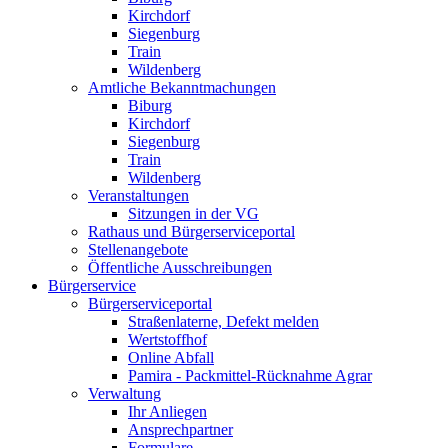
Kirchdorf
Siegenburg
Train
Wildenberg
Amtliche Bekanntmachungen
Biburg
Kirchdorf
Siegenburg
Train
Wildenberg
Veranstaltungen
Sitzungen in der VG
Rathaus und Bürgerserviceportal
Stellenangebote
Öffentliche Ausschreibungen
Bürgerservice
Bürgerserviceportal
Straßenlaterne, Defekt melden
Wertstoffhof
Online Abfall
Pamira - Packmittel-Rücknahme Agrar
Verwaltung
Ihr Anliegen
Ansprechpartner
Formulare