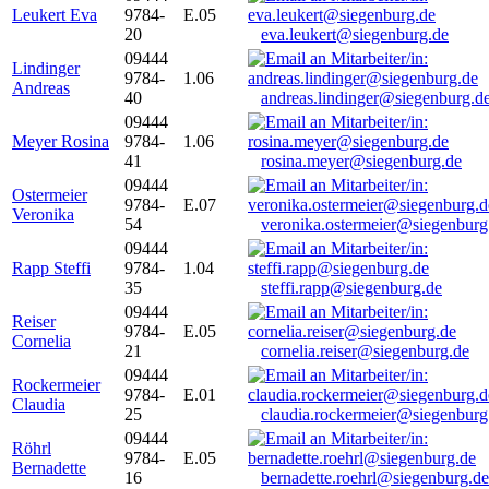
Leukert Eva
9784-
E.05
20
eva.leukert@siegenburg.de
09444
Lindinger
9784-
1.06
Andreas
40
andreas.lindinger@siegenburg.d
09444
Meyer Rosina
9784-
1.06
41
rosina.meyer@siegenburg.de
09444
Ostermeier
9784-
E.07
Veronika
54
veronika.ostermeier@siegenburg
09444
Rapp Steffi
9784-
1.04
35
steffi.rapp@siegenburg.de
09444
Reiser
9784-
E.05
Cornelia
21
cornelia.reiser@siegenburg.de
09444
Rockermeier
9784-
E.01
Claudia
25
claudia.rockermeier@siegenburg
09444
Röhrl
9784-
E.05
Bernadette
16
bernadette.roehrl@siegenburg.de