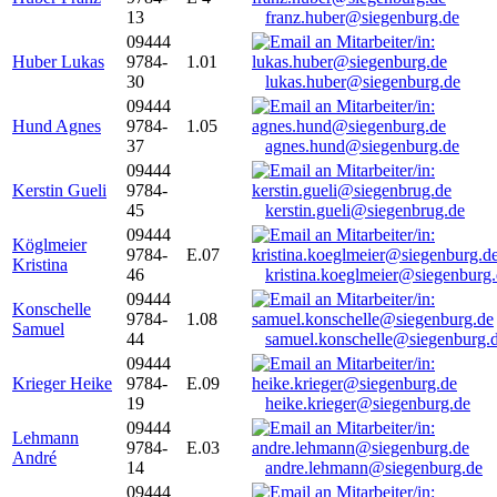
13
franz.huber@siegenburg.de
09444
Huber Lukas
9784-
1.01
30
lukas.huber@siegenburg.de
09444
Hund Agnes
9784-
1.05
37
agnes.hund@siegenburg.de
09444
Kerstin Gueli
9784-
45
kerstin.gueli@siegenbrug.de
09444
Köglmeier
9784-
E.07
Kristina
46
kristina.koeglmeier@siegenburg
09444
Konschelle
9784-
1.08
Samuel
44
samuel.konschelle@siegenburg.
09444
Krieger Heike
9784-
E.09
19
heike.krieger@siegenburg.de
09444
Lehmann
9784-
E.03
André
14
andre.lehmann@siegenburg.de
09444