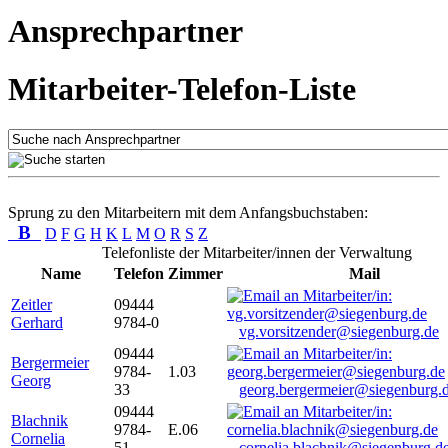
Ansprechpartner
Mitarbeiter-Telefon-Liste
Sprung zu den Mitarbeitern mit dem Anfangsbuchstaben:
B
D
F
G
H
K
L
M
O
R
S
Z
Telefonliste der Mitarbeiter/innen der Verwaltung
Name
Telefon
Zimmer
Mail
Zeitler
09444
Gerhard
9784-0
vg.vorsitzender@siegenburg.de
09444
Bergermeier
9784-
1.03
Georg
33
georg.bergermeier@siegenburg.
09444
Blachnik
9784-
E.06
Cornelia
51
cornelia.blachnik@siegenburg.d