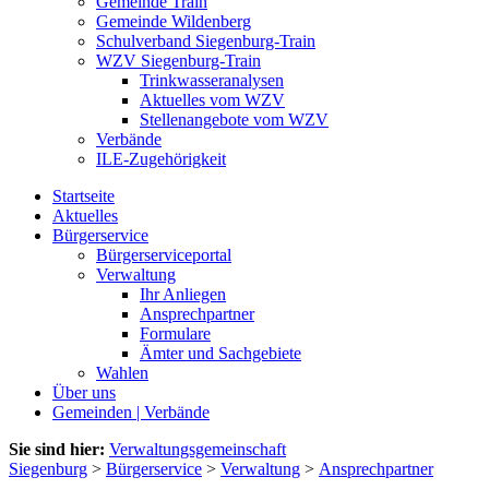
Gemeinde Train
Gemeinde Wildenberg
Schulverband Siegenburg-Train
WZV Siegenburg-Train
Trinkwasseranalysen
Aktuelles vom WZV
Stellenangebote vom WZV
Verbände
ILE-Zugehörigkeit
Startseite
Aktuelles
Bürgerservice
Bürgerserviceportal
Verwaltung
Ihr Anliegen
Ansprechpartner
Formulare
Ämter und Sachgebiete
Wahlen
Über uns
Gemeinden | Verbände
Sie sind hier:
Verwaltungsgemeinschaft
Siegenburg
>
Bürgerservice
>
Verwaltung
>
Ansprechpartner