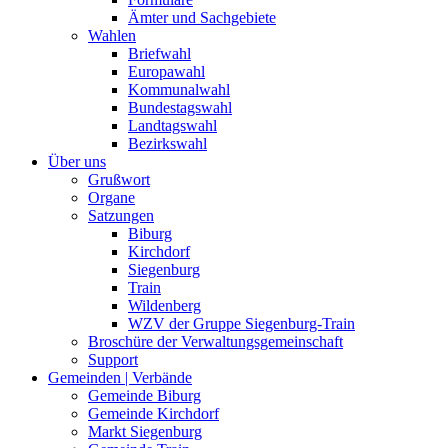
Ämter und Sachgebiete
Wahlen
Briefwahl
Europawahl
Kommunalwahl
Bundestagswahl
Landtagswahl
Bezirkswahl
Über uns
Grußwort
Organe
Satzungen
Biburg
Kirchdorf
Siegenburg
Train
Wildenberg
WZV der Gruppe Siegenburg-Train
Broschüre der Verwaltungsgemeinschaft
Support
Gemeinden | Verbände
Gemeinde Biburg
Gemeinde Kirchdorf
Markt Siegenburg