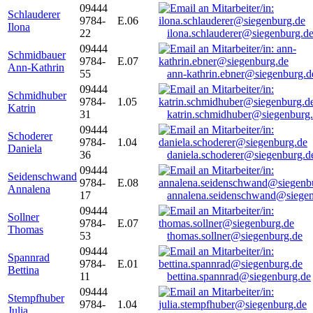
09444
Schlauderer
9784-
E.06
Ilona
22
ilona.schlauderer@siegenburg.d
09444
Schmidbauer
9784-
E.07
Ann-Kathrin
55
ann-kathrin.ebner@siegenburg.d
09444
Schmidhuber
9784-
1.05
Katrin
31
katrin.schmidhuber@siegenburg
09444
Schoderer
9784-
1.04
Daniela
36
daniela.schoderer@siegenburg.d
09444
Seidenschwand
9784-
E.08
Annalena
17
annalena.seidenschwand@siegen
09444
Sollner
9784-
E.07
Thomas
53
thomas.sollner@siegenburg.de
09444
Spannrad
9784-
E.01
Bettina
11
bettina.spannrad@siegenburg.de
09444
Stempfhuber
9784-
1.04
Julia