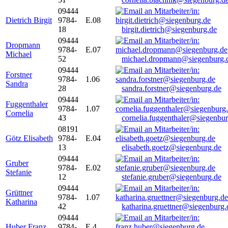
09444
Dietrich Birgit
9784-
E.08
18
birgit.dietrich@siegenburg.de
09444
Dropmann
9784-
E.07
Michael
52
michael.dropmann@siegenburg.
09444
Forstner
9784-
1.06
Sandra
28
sandra.forstner@siegenburg.de
09444
Fuggenthaler
9784-
1.07
Cornelia
43
cornelia.fuggenthaler@siegenbu
08191
Götz Elisabeth
9784-
E.04
13
elisabeth.goetz@siegenburg.de
09444
Gruber
9784-
E.02
Stefanie
12
stefanie.gruber@siegenburg.de
09444
Grüttner
9784-
1.07
Katharina
42
katharina.gruettner@siegenburg.
09444
Huber Franz
9784-
E 4