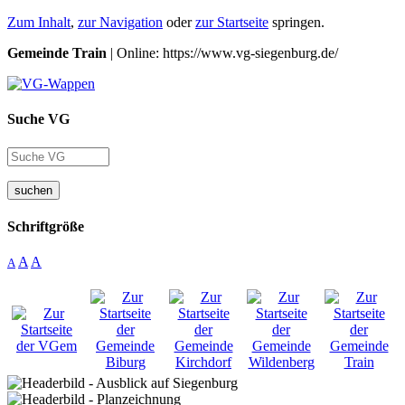
Zum Inhalt
,
zur Navigation
oder
zur Startseite
springen.
Gemeinde Train
| Online: https://www.vg-siegenburg.de/
Suche VG
suchen
Schriftgröße
A
A
A