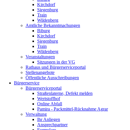
Kirchdorf
Siegenburg
Train
Wildenberg
Amtliche Bekanntmachungen
Biburg
Kirchdorf
Siegenburg
Train
Wildenberg
Veranstaltungen
Sitzungen in der VG
Rathaus und Bürgerserviceportal
Stellenangebote
Öffentliche Ausschreibungen
Bürgerservice
Bürgerserviceportal
Straßenlaterne, Defekt melden
Wertstoffhof
Online Abfall
Pamira - Packmittel-Rücknahme Agrar
Verwaltung
Ihr Anliegen
Ansprechpartner
Formulare