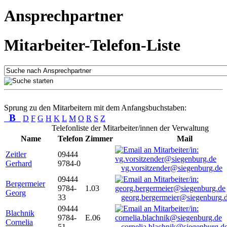
Ansprechpartner
Mitarbeiter-Telefon-Liste
Sprung zu den Mitarbeitern mit dem Anfangsbuchstaben:
B
D
F
G
H
K
L
M
O
R
S
Z
Telefonliste der Mitarbeiter/innen der Verwaltung
Name
Telefon
Zimmer
Mail
Zeitler
09444
Gerhard
9784-0
vg.vorsitzender@siegenburg.de
09444
Bergermeier
9784-
1.03
Georg
33
georg.bergermeier@siegenburg.
09444
Blachnik
9784-
E.06
Cornelia
51
cornelia.blachnik@siegenburg.d