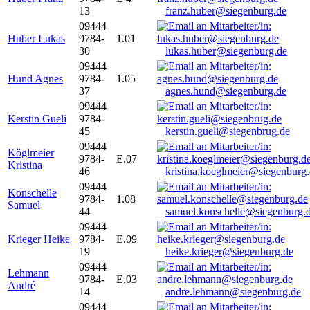
13
franz.huber@siegenburg.de
09444
Huber Lukas
9784-
1.01
30
lukas.huber@siegenburg.de
09444
Hund Agnes
9784-
1.05
37
agnes.hund@siegenburg.de
09444
Kerstin Gueli
9784-
45
kerstin.gueli@siegenbrug.de
09444
Köglmeier
9784-
E.07
Kristina
46
kristina.koeglmeier@siegenburg
09444
Konschelle
9784-
1.08
Samuel
44
samuel.konschelle@siegenburg.
09444
Krieger Heike
9784-
E.09
19
heike.krieger@siegenburg.de
09444
Lehmann
9784-
E.03
André
14
andre.lehmann@siegenburg.de
09444