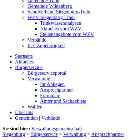
Gemeinde Train
Gemeinde Wildenberg
Schulverband Siegenburg-Train
WZV Siegenburg-Train
Trinkwasseranalysen
Aktuelles vom WZV
Stellenangebote vom WZV
Verbände
ILE-Zugehörigkeit
Startseite
Aktuelles
Bürgerservice
Bürgerserviceportal
Verwaltung
Ihr Anliegen
Ansprechpartner
Formulare
Ämter und Sachgebiete
Wahlen
Über uns
Gemeinden | Verbände
Sie sind hier:
Verwaltungsgemeinschaft
Siegenburg
>
Bürgerservice
>
Verwaltung
>
Ansprechpartner