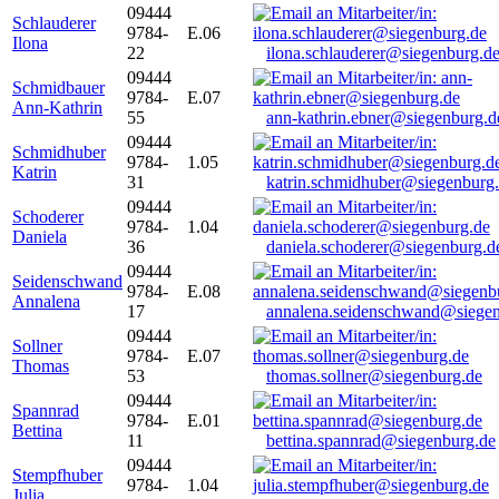
09444
Schlauderer
9784-
E.06
Ilona
22
ilona.schlauderer@siegenburg.d
09444
Schmidbauer
9784-
E.07
Ann-Kathrin
55
ann-kathrin.ebner@siegenburg.d
09444
Schmidhuber
9784-
1.05
Katrin
31
katrin.schmidhuber@siegenburg
09444
Schoderer
9784-
1.04
Daniela
36
daniela.schoderer@siegenburg.d
09444
Seidenschwand
9784-
E.08
Annalena
17
annalena.seidenschwand@siegen
09444
Sollner
9784-
E.07
Thomas
53
thomas.sollner@siegenburg.de
09444
Spannrad
9784-
E.01
Bettina
11
bettina.spannrad@siegenburg.de
09444
Stempfhuber
9784-
1.04
Julia