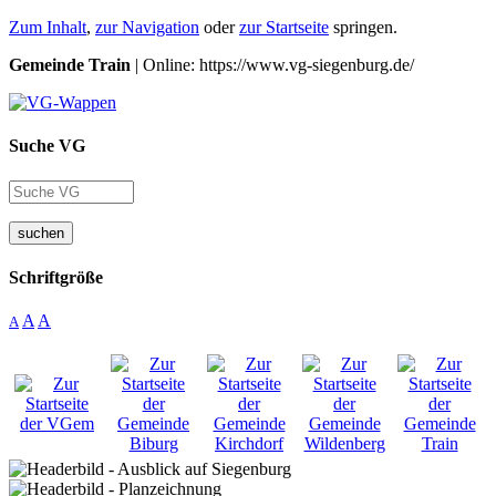
Zum Inhalt
,
zur Navigation
oder
zur Startseite
springen.
Gemeinde Train
| Online: https://www.vg-siegenburg.de/
Suche VG
suchen
Schriftgröße
A
A
A