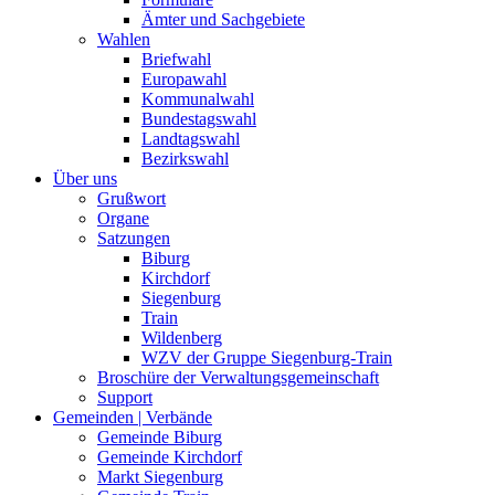
Ämter und Sachgebiete
Wahlen
Briefwahl
Europawahl
Kommunalwahl
Bundestagswahl
Landtagswahl
Bezirkswahl
Über uns
Grußwort
Organe
Satzungen
Biburg
Kirchdorf
Siegenburg
Train
Wildenberg
WZV der Gruppe Siegenburg-Train
Broschüre der Verwaltungsgemeinschaft
Support
Gemeinden | Verbände
Gemeinde Biburg
Gemeinde Kirchdorf
Markt Siegenburg