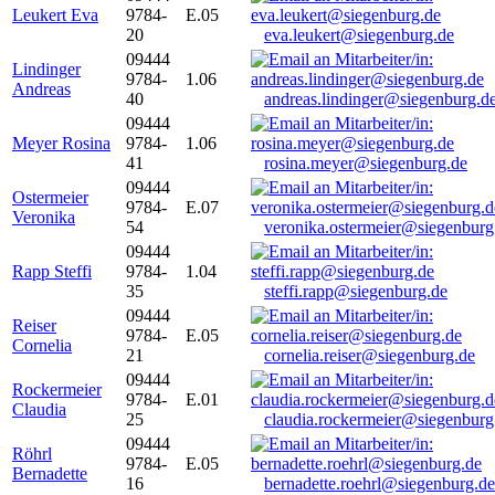
Leukert Eva
9784-
E.05
20
eva.leukert@siegenburg.de
09444
Lindinger
9784-
1.06
Andreas
40
andreas.lindinger@siegenburg.d
09444
Meyer Rosina
9784-
1.06
41
rosina.meyer@siegenburg.de
09444
Ostermeier
9784-
E.07
Veronika
54
veronika.ostermeier@siegenburg
09444
Rapp Steffi
9784-
1.04
35
steffi.rapp@siegenburg.de
09444
Reiser
9784-
E.05
Cornelia
21
cornelia.reiser@siegenburg.de
09444
Rockermeier
9784-
E.01
Claudia
25
claudia.rockermeier@siegenburg
09444
Röhrl
9784-
E.05
Bernadette
16
bernadette.roehrl@siegenburg.de