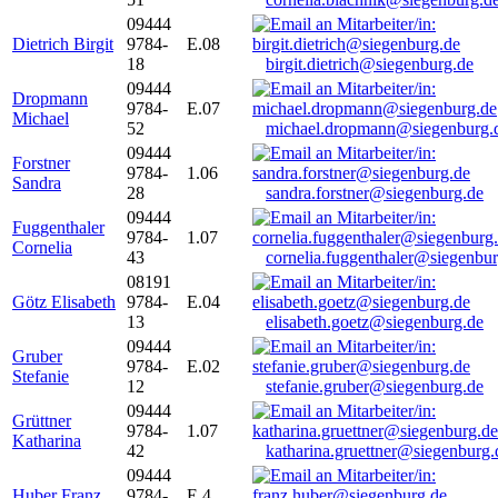
09444
Dietrich Birgit
9784-
E.08
18
birgit.dietrich@siegenburg.de
09444
Dropmann
9784-
E.07
Michael
52
michael.dropmann@siegenburg.
09444
Forstner
9784-
1.06
Sandra
28
sandra.forstner@siegenburg.de
09444
Fuggenthaler
9784-
1.07
Cornelia
43
cornelia.fuggenthaler@siegenbu
08191
Götz Elisabeth
9784-
E.04
13
elisabeth.goetz@siegenburg.de
09444
Gruber
9784-
E.02
Stefanie
12
stefanie.gruber@siegenburg.de
09444
Grüttner
9784-
1.07
Katharina
42
katharina.gruettner@siegenburg.
09444
Huber Franz
9784-
E 4