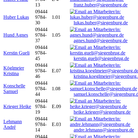
13
franz.huber@siegenburg.de
09444
Huber Lukas
9784-
1.01
30
lukas.huber@siegenburg.de
09444
Hund Agnes
9784-
1.05
37
agnes.hund@siegenburg.de
09444
Kerstin Gueli
9784-
45
kerstin.gueli@siegenbrug.de
09444
Köglmeier
9784-
E.07
Kristina
46
kristina.koeglmeier@siegenburg
09444
Konschelle
9784-
1.08
Samuel
44
samuel.konschelle@siegenburg.
09444
Krieger Heike
9784-
E.09
19
heike.krieger@siegenburg.de
09444
Lehmann
9784-
E.03
André
14
andre.lehmann@siegenburg.de
09444