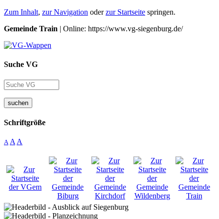
Zum Inhalt
,
zur Navigation
oder
zur Startseite
springen.
Gemeinde Train
| Online: https://www.vg-siegenburg.de/
Suche VG
suchen
Schriftgröße
A
A
A