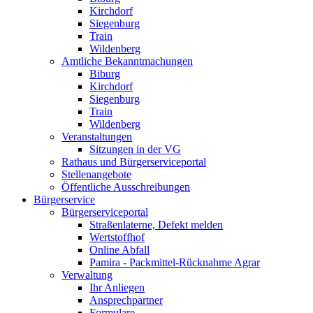
Kirchdorf
Siegenburg
Train
Wildenberg
Amtliche Bekanntmachungen
Biburg
Kirchdorf
Siegenburg
Train
Wildenberg
Veranstaltungen
Sitzungen in der VG
Rathaus und Bürgerserviceportal
Stellenangebote
Öffentliche Ausschreibungen
Bürgerservice
Bürgerserviceportal
Straßenlaterne, Defekt melden
Wertstoffhof
Online Abfall
Pamira - Packmittel-Rücknahme Agrar
Verwaltung
Ihr Anliegen
Ansprechpartner
Formulare