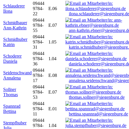
09444
Schlauderer
9784-
E.06
Ilona
22
ilona.schlauderer@siegenburg.d
09444
Schmidbauer
9784-
E.07
Ann-Kathrin
55
ann-kathrin.ebner@siegenburg.d
09444
Schmidhuber
9784-
1.05
Katrin
31
katrin.schmidhuber@siegenburg
09444
Schoderer
9784-
1.04
Daniela
36
daniela.schoderer@siegenburg.d
09444
Seidenschwand
9784-
E.08
Annalena
17
annalena.seidenschwand@siegen
09444
Sollner
9784-
E.07
Thomas
53
thomas.sollner@siegenburg.de
09444
Spannrad
9784-
E.01
Bettina
11
bettina.spannrad@siegenburg.de
09444
Stempfhuber
9784-
1.04
Julia