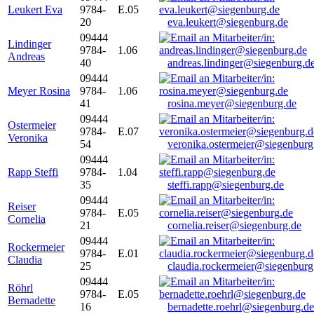
Leukert Eva
9784-
E.05
20
eva.leukert@siegenburg.de
09444
Lindinger
9784-
1.06
Andreas
40
andreas.lindinger@siegenburg.d
09444
Meyer Rosina
9784-
1.06
41
rosina.meyer@siegenburg.de
09444
Ostermeier
9784-
E.07
Veronika
54
veronika.ostermeier@siegenburg
09444
Rapp Steffi
9784-
1.04
35
steffi.rapp@siegenburg.de
09444
Reiser
9784-
E.05
Cornelia
21
cornelia.reiser@siegenburg.de
09444
Rockermeier
9784-
E.01
Claudia
25
claudia.rockermeier@siegenburg
09444
Röhrl
9784-
E.05
Bernadette
16
bernadette.roehrl@siegenburg.de