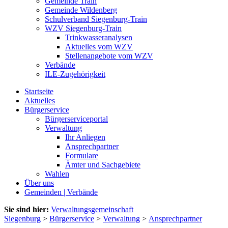
Gemeinde Train
Gemeinde Wildenberg
Schulverband Siegenburg-Train
WZV Siegenburg-Train
Trinkwasseranalysen
Aktuelles vom WZV
Stellenangebote vom WZV
Verbände
ILE-Zugehörigkeit
Startseite
Aktuelles
Bürgerservice
Bürgerserviceportal
Verwaltung
Ihr Anliegen
Ansprechpartner
Formulare
Ämter und Sachgebiete
Wahlen
Über uns
Gemeinden | Verbände
Sie sind hier:
Verwaltungsgemeinschaft
Siegenburg
>
Bürgerservice
>
Verwaltung
>
Ansprechpartner