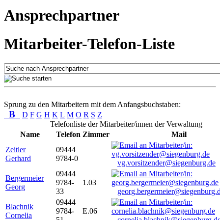
Ansprechpartner
Mitarbeiter-Telefon-Liste
Sprung zu den Mitarbeitern mit dem Anfangsbuchstaben:
B
D
F
G
H
K
L
M
O
R
S
Z
Telefonliste der Mitarbeiter/innen der Verwaltung
Name
Telefon
Zimmer
Mail
Zeitler
09444
Gerhard
9784-0
vg.vorsitzender@siegenburg.de
09444
Bergermeier
9784-
1.03
Georg
33
georg.bergermeier@siegenburg.
09444
Blachnik
9784-
E.06
Cornelia
51
cornelia.blachnik@siegenburg.d