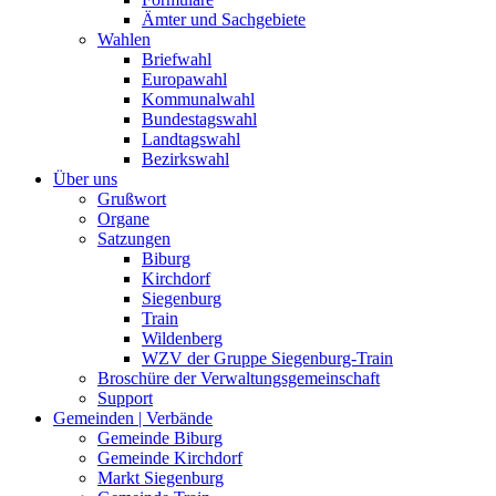
Ämter und Sachgebiete
Wahlen
Briefwahl
Europawahl
Kommunalwahl
Bundestagswahl
Landtagswahl
Bezirkswahl
Über uns
Grußwort
Organe
Satzungen
Biburg
Kirchdorf
Siegenburg
Train
Wildenberg
WZV der Gruppe Siegenburg-Train
Broschüre der Verwaltungsgemeinschaft
Support
Gemeinden | Verbände
Gemeinde Biburg
Gemeinde Kirchdorf
Markt Siegenburg