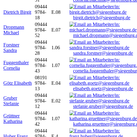
09444
Dietrich Birgit
9784-
E.08
18
birgit.dietrich@siegenburg.de
09444
Dropmann
9784-
E.07
Michael
52
michael.dropmann@siegenburg.
09444
Forstner
9784-
1.06
Sandra
28
sandra.forstner@siegenburg.de
09444
Fuggenthaler
9784-
1.07
Cornelia
43
cornelia.fuggenthaler@siegenbu
08191
Götz Elisabeth
9784-
E.04
13
elisabeth.goetz@siegenburg.de
09444
Gruber
9784-
E.02
Stefanie
12
stefanie.gruber@siegenburg.de
09444
Grüttner
9784-
1.07
Katharina
42
katharina.gruettner@siegenburg.
09444
Huber Franz
9784-
E 4