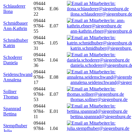
09444
Schlauderer
9784-
E.06
Ilona
22
ilona.schlauderer@siegenburg.d
09444
Schmidbauer
9784-
E.07
Ann-Kathrin
55
ann-kathrin.ebner@siegenburg.d
09444
Schmidhuber
9784-
1.05
Katrin
31
katrin.schmidhuber@siegenburg
09444
Schoderer
9784-
1.04
Daniela
36
daniela.schoderer@siegenburg.d
09444
Seidenschwand
9784-
E.08
Annalena
17
annalena.seidenschwand@siegen
09444
Sollner
9784-
E.07
Thomas
53
thomas.sollner@siegenburg.de
09444
Spannrad
9784-
E.01
Bettina
11
bettina.spannrad@siegenburg.de
09444
Stempfhuber
9784-
1.04
Julia