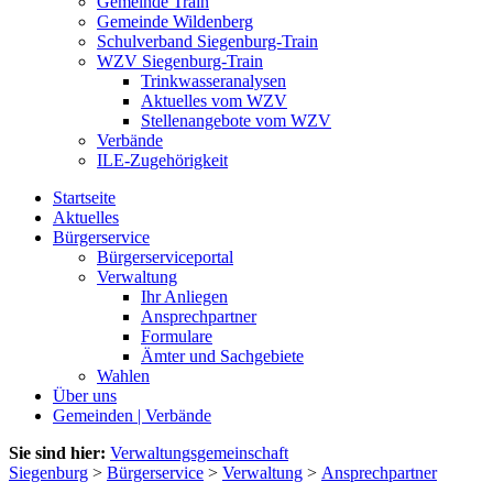
Gemeinde Train
Gemeinde Wildenberg
Schulverband Siegenburg-Train
WZV Siegenburg-Train
Trinkwasseranalysen
Aktuelles vom WZV
Stellenangebote vom WZV
Verbände
ILE-Zugehörigkeit
Startseite
Aktuelles
Bürgerservice
Bürgerserviceportal
Verwaltung
Ihr Anliegen
Ansprechpartner
Formulare
Ämter und Sachgebiete
Wahlen
Über uns
Gemeinden | Verbände
Sie sind hier:
Verwaltungsgemeinschaft
Siegenburg
>
Bürgerservice
>
Verwaltung
>
Ansprechpartner