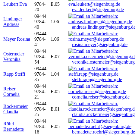
Leukert Eva
9784-
E.05
20
eva.leukert@siegenburg.de
09444
Lindinger
9784-
1.06
Andreas
40
andreas.lindinger@siegenburg.d
09444
Meyer Rosina
9784-
1.06
41
rosina.meyer@siegenburg.de
09444
Ostermeier
9784-
E.07
Veronika
54
veronika.ostermeier@siegenburg
09444
Rapp Steffi
9784-
1.04
35
steffi.rapp@siegenburg.de
09444
Reiser
9784-
E.05
Cornelia
21
cornelia.reiser@siegenburg.de
09444
Rockermeier
9784-
E.01
Claudia
25
claudia.rockermeier@siegenburg
09444
Röhrl
9784-
E.05
Bernadette
16
bernadette.roehrl@siegenburg.de