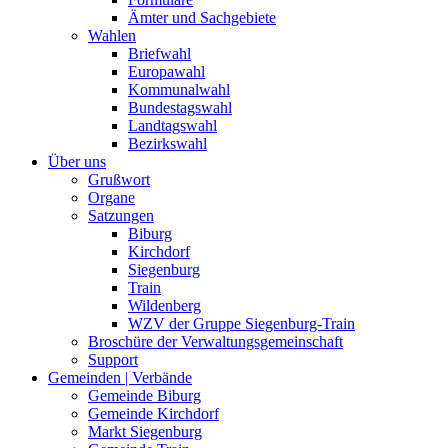
Ämter und Sachgebiete
Wahlen
Briefwahl
Europawahl
Kommunalwahl
Bundestagswahl
Landtagswahl
Bezirkswahl
Über uns
Grußwort
Organe
Satzungen
Biburg
Kirchdorf
Siegenburg
Train
Wildenberg
WZV der Gruppe Siegenburg-Train
Broschüre der Verwaltungsgemeinschaft
Support
Gemeinden | Verbände
Gemeinde Biburg
Gemeinde Kirchdorf
Markt Siegenburg