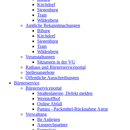
Kirchdorf
Siegenburg
Train
Wildenberg
Amtliche Bekanntmachungen
Biburg
Kirchdorf
Siegenburg
Train
Wildenberg
Veranstaltungen
Sitzungen in der VG
Rathaus und Bürgerserviceportal
Stellenangebote
Öffentliche Ausschreibungen
Bürgerservice
Bürgerserviceportal
Straßenlaterne, Defekt melden
Wertstoffhof
Online Abfall
Pamira - Packmittel-Rücknahme Agrar
Verwaltung
Ihr Anliegen
Ansprechpartner
Formulare