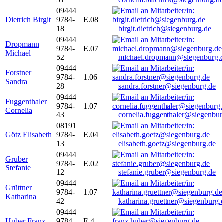
09444
Dietrich Birgit
9784-
E.08
18
birgit.dietrich@siegenburg.de
09444
Dropmann
9784-
E.07
Michael
52
michael.dropmann@siegenburg.
09444
Forstner
9784-
1.06
Sandra
28
sandra.forstner@siegenburg.de
09444
Fuggenthaler
9784-
1.07
Cornelia
43
cornelia.fuggenthaler@siegenbu
08191
Götz Elisabeth
9784-
E.04
13
elisabeth.goetz@siegenburg.de
09444
Gruber
9784-
E.02
Stefanie
12
stefanie.gruber@siegenburg.de
09444
Grüttner
9784-
1.07
Katharina
42
katharina.gruettner@siegenburg.
09444
Huber Franz
9784-
E 4