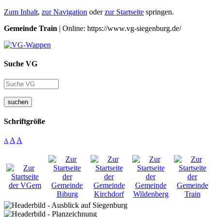
Zum Inhalt
,
zur Navigation
oder
zur Startseite
springen.
Gemeinde Train
| Online: https://www.vg-siegenburg.de/
Suche VG
suchen
Schriftgröße
A
A
A