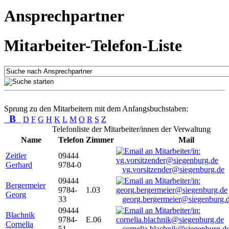
Ansprechpartner
Mitarbeiter-Telefon-Liste
Sprung zu den Mitarbeitern mit dem Anfangsbuchstaben:
B
D
F
G
H
K
L
M
O
R
S
Z
Telefonliste der Mitarbeiter/innen der Verwaltung
Name
Telefon
Zimmer
Mail
Zeitler
09444
Gerhard
9784-0
vg.vorsitzender@siegenburg.de
09444
Bergermeier
9784-
1.03
Georg
33
georg.bergermeier@siegenburg.
09444
Blachnik
9784-
E.06
Cornelia
51
cornelia.blachnik@siegenburg.d