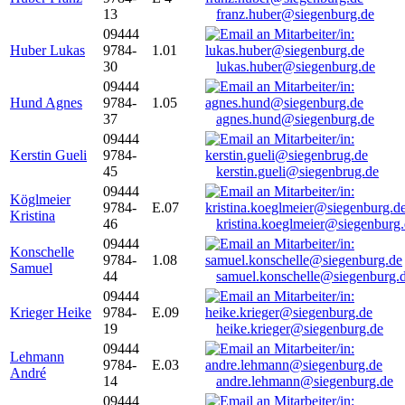
13
franz.huber@siegenburg.de
09444
Huber Lukas
9784-
1.01
30
lukas.huber@siegenburg.de
09444
Hund Agnes
9784-
1.05
37
agnes.hund@siegenburg.de
09444
Kerstin Gueli
9784-
45
kerstin.gueli@siegenbrug.de
09444
Köglmeier
9784-
E.07
Kristina
46
kristina.koeglmeier@siegenburg
09444
Konschelle
9784-
1.08
Samuel
44
samuel.konschelle@siegenburg.
09444
Krieger Heike
9784-
E.09
19
heike.krieger@siegenburg.de
09444
Lehmann
9784-
E.03
André
14
andre.lehmann@siegenburg.de
09444