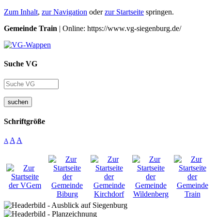
Zum Inhalt
,
zur Navigation
oder
zur Startseite
springen.
Gemeinde Train
| Online: https://www.vg-siegenburg.de/
Suche VG
suchen
Schriftgröße
A
A
A