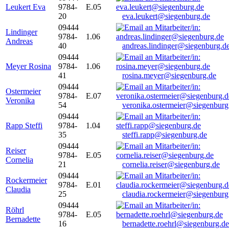
Leukert Eva
9784-
E.05
20
eva.leukert@siegenburg.de
09444
Lindinger
9784-
1.06
Andreas
40
andreas.lindinger@siegenburg.d
09444
Meyer Rosina
9784-
1.06
41
rosina.meyer@siegenburg.de
09444
Ostermeier
9784-
E.07
Veronika
54
veronika.ostermeier@siegenburg
09444
Rapp Steffi
9784-
1.04
35
steffi.rapp@siegenburg.de
09444
Reiser
9784-
E.05
Cornelia
21
cornelia.reiser@siegenburg.de
09444
Rockermeier
9784-
E.01
Claudia
25
claudia.rockermeier@siegenburg
09444
Röhrl
9784-
E.05
Bernadette
16
bernadette.roehrl@siegenburg.de