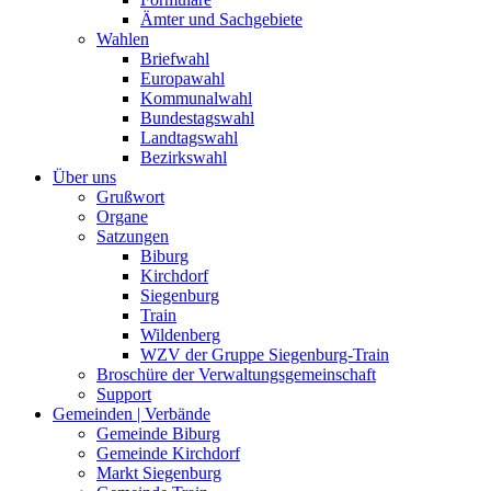
Ämter und Sachgebiete
Wahlen
Briefwahl
Europawahl
Kommunalwahl
Bundestagswahl
Landtagswahl
Bezirkswahl
Über uns
Grußwort
Organe
Satzungen
Biburg
Kirchdorf
Siegenburg
Train
Wildenberg
WZV der Gruppe Siegenburg-Train
Broschüre der Verwaltungsgemeinschaft
Support
Gemeinden | Verbände
Gemeinde Biburg
Gemeinde Kirchdorf
Markt Siegenburg