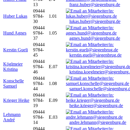
13
franz.huber@siegenburg.de
09444
Huber Lukas
9784-
1.01
30
lukas.huber@siegenburg.de
09444
Hund Agnes
9784-
1.05
37
agnes.hund@siegenburg.de
09444
Kerstin Gueli
9784-
45
kerstin.gueli@siegenbrug.de
09444
Köglmeier
9784-
E.07
Kristina
46
kristina.koeglmeier@siegenburg
09444
Konschelle
9784-
1.08
Samuel
44
samuel.konschelle@siegenburg.
09444
Krieger Heike
9784-
E.09
19
heike.krieger@siegenburg.de
09444
Lehmann
9784-
E.03
André
14
andre.lehmann@siegenburg.de
09444