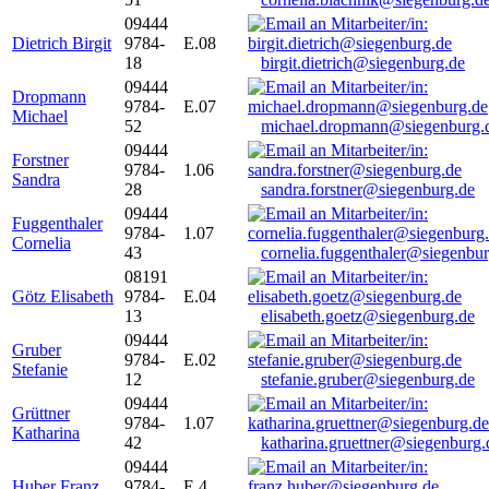
09444
Dietrich Birgit
9784-
E.08
18
birgit.dietrich@siegenburg.de
09444
Dropmann
9784-
E.07
Michael
52
michael.dropmann@siegenburg.
09444
Forstner
9784-
1.06
Sandra
28
sandra.forstner@siegenburg.de
09444
Fuggenthaler
9784-
1.07
Cornelia
43
cornelia.fuggenthaler@siegenbu
08191
Götz Elisabeth
9784-
E.04
13
elisabeth.goetz@siegenburg.de
09444
Gruber
9784-
E.02
Stefanie
12
stefanie.gruber@siegenburg.de
09444
Grüttner
9784-
1.07
Katharina
42
katharina.gruettner@siegenburg.
09444
Huber Franz
9784-
E 4