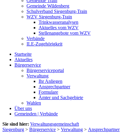
Gemeinde Train
Gemeinde Wildenberg
Schulverband Siegenburg-Train
WZV Siegenburg-Train
Trinkwasseranalysen
Aktuelles vom WZV
Stellenangebote vom WZV
Verbände
ILE-Zugehörigkeit
Startseite
Aktuelles
Bürgerservice
Bürgerserviceportal
Verwaltung
Ihr Anliegen
Ansprechpartner
Formulare
Ämter und Sachgebiete
Wahlen
Über uns
Gemeinden | Verbände
Sie sind hier:
Verwaltungsgemeinschaft
Siegenburg
>
Bürgerservice
>
Verwaltung
>
Ansprechpartner