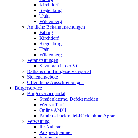
Kirchdorf
Siegenburg
Train
Wildenberg
Amtliche Bekanntmachungen
Biburg
Kirchdorf
Siegenburg
Train
Wildenberg
Veranstaltungen
Sitzungen in der VG
Rathaus und Bürgerserviceportal
Stellenangebote
Öffentliche Ausschreibungen
Bürgerservice
Bürgerserviceportal
Straßenlaterne, Defekt melden
Wertstoffhof
Online Abfall
Pamira - Packmittel-Rücknahme Agrar
Verwaltung
Ihr Anliegen
Ansprechpartner
Formulare