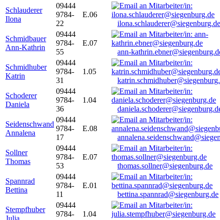
09444
Schlauderer
9784-
E.06
Ilona
22
ilona.schlauderer@siegenburg.d
09444
Schmidbauer
9784-
E.07
Ann-Kathrin
55
ann-kathrin.ebner@siegenburg.d
09444
Schmidhuber
9784-
1.05
Katrin
31
katrin.schmidhuber@siegenburg
09444
Schoderer
9784-
1.04
Daniela
36
daniela.schoderer@siegenburg.d
09444
Seidenschwand
9784-
E.08
Annalena
17
annalena.seidenschwand@siegen
09444
Sollner
9784-
E.07
Thomas
53
thomas.sollner@siegenburg.de
09444
Spannrad
9784-
E.01
Bettina
11
bettina.spannrad@siegenburg.de
09444
Stempfhuber
9784-
1.04
Julia