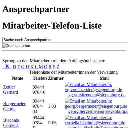
Ansprechpartner
Mitarbeiter-Telefon-Liste
Sprung zu den Mitarbeitern mit dem Anfangsbuchstaben:
B
D
F
G
H
K
L
M
O
R
S
Z
Telefonliste der Mitarbeiter/innen der Verwaltung
Name
Telefon
Zimmer
Mail
Zeitler
09444
Gerhard
9784-0
vg.vorsitzender@siegenburg.de
09444
Bergermeier
9784-
1.03
Georg
33
georg.bergermeier@siegenburg.
09444
Blachnik
9784-
E.06
Cornelia
51
cornelia.blachnik@siegenburg.d