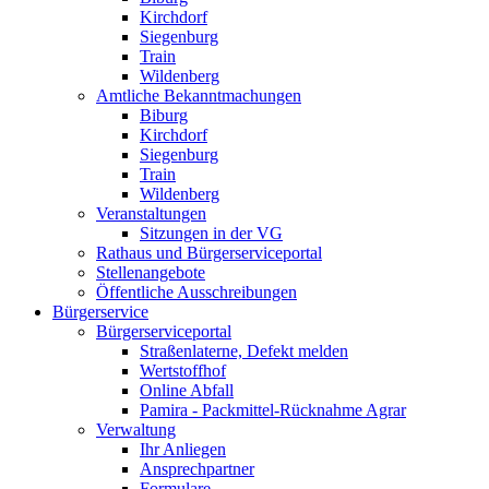
Kirchdorf
Siegenburg
Train
Wildenberg
Amtliche Bekanntmachungen
Biburg
Kirchdorf
Siegenburg
Train
Wildenberg
Veranstaltungen
Sitzungen in der VG
Rathaus und Bürgerserviceportal
Stellenangebote
Öffentliche Ausschreibungen
Bürgerservice
Bürgerserviceportal
Straßenlaterne, Defekt melden
Wertstoffhof
Online Abfall
Pamira - Packmittel-Rücknahme Agrar
Verwaltung
Ihr Anliegen
Ansprechpartner
Formulare