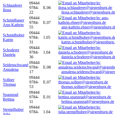
09444
Schlauderer
9784-
E.06
Ilona
22
ilona.schlauderer@siegenburg.d
09444
Schmidbauer
9784-
E.07
Ann-Kathrin
55
ann-kathrin.ebner@siegenburg.d
09444
Schmidhuber
9784-
1.05
Katrin
31
katrin.schmidhuber@siegenburg
09444
Schoderer
9784-
1.04
Daniela
36
daniela.schoderer@siegenburg.d
09444
Seidenschwand
9784-
E.08
Annalena
17
annalena.seidenschwand@siegen
09444
Sollner
9784-
E.07
Thomas
53
thomas.sollner@siegenburg.de
09444
Spannrad
9784-
E.01
Bettina
11
bettina.spannrad@siegenburg.de
09444
Stempfhuber
9784-
1.04
Julia