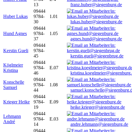
13
franz.huber@siegenburg.de
09444
Huber Lukas
9784-
1.01
30
lukas.huber@siegenburg.de
09444
Hund Agnes
9784-
1.05
37
agnes.hund@siegenburg.de
09444
Kerstin Gueli
9784-
45
kerstin.gueli@siegenbrug.de
09444
Köglmeier
9784-
E.07
Kristina
46
kristina.koeglmeier@siegenburg
09444
Konschelle
9784-
1.08
Samuel
44
samuel.konschelle@siegenburg.
09444
Krieger Heike
9784-
E.09
19
heike.krieger@siegenburg.de
09444
Lehmann
9784-
E.03
André
14
andre.lehmann@siegenburg.de
09444