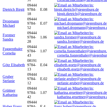
09444
Dietrich Birgit
9784-
E.08
18
birgit.dietrich@siegenburg.de
09444
Dropmann
9784-
E.07
Michael
52
michael.dropmann@siegenburg.
09444
Forstner
9784-
1.06
Sandra
28
sandra.forstner@siegenburg.de
09444
Fuggenthaler
9784-
1.07
Cornelia
43
cornelia.fuggenthaler@siegenbu
08191
Götz Elisabeth
9784-
E.04
13
elisabeth.goetz@siegenburg.de
09444
Gruber
9784-
E.02
Stefanie
12
stefanie.gruber@siegenburg.de
09444
Grüttner
9784-
1.07
Katharina
42
katharina.gruettner@siegenburg.
09444
Huber Franz
9784-
E 4