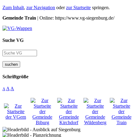
Zum Inhalt
,
zur Navigation
oder
zur Startseite
springen.
Gemeinde Train
| Online: https://www.vg-siegenburg.de/
Suche VG
suchen
Schriftgröße
A
A
A