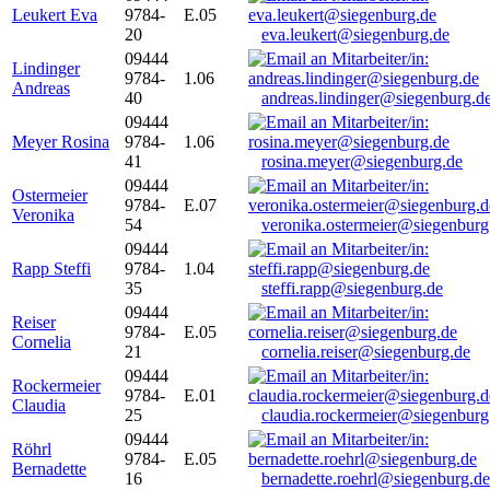
Leukert Eva
9784-
E.05
20
eva.leukert@siegenburg.de
09444
Lindinger
9784-
1.06
Andreas
40
andreas.lindinger@siegenburg.d
09444
Meyer Rosina
9784-
1.06
41
rosina.meyer@siegenburg.de
09444
Ostermeier
9784-
E.07
Veronika
54
veronika.ostermeier@siegenburg
09444
Rapp Steffi
9784-
1.04
35
steffi.rapp@siegenburg.de
09444
Reiser
9784-
E.05
Cornelia
21
cornelia.reiser@siegenburg.de
09444
Rockermeier
9784-
E.01
Claudia
25
claudia.rockermeier@siegenburg
09444
Röhrl
9784-
E.05
Bernadette
16
bernadette.roehrl@siegenburg.de