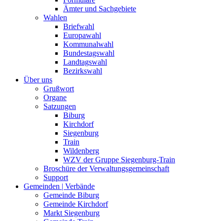
Ämter und Sachgebiete
Wahlen
Briefwahl
Europawahl
Kommunalwahl
Bundestagswahl
Landtagswahl
Bezirkswahl
Über uns
Grußwort
Organe
Satzungen
Biburg
Kirchdorf
Siegenburg
Train
Wildenberg
WZV der Gruppe Siegenburg-Train
Broschüre der Verwaltungsgemeinschaft
Support
Gemeinden | Verbände
Gemeinde Biburg
Gemeinde Kirchdorf
Markt Siegenburg