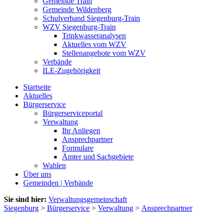
Gemeinde Train
Gemeinde Wildenberg
Schulverband Siegenburg-Train
WZV Siegenburg-Train
Trinkwasseranalysen
Aktuelles vom WZV
Stellenangebote vom WZV
Verbände
ILE-Zugehörigkeit
Startseite
Aktuelles
Bürgerservice
Bürgerserviceportal
Verwaltung
Ihr Anliegen
Ansprechpartner
Formulare
Ämter und Sachgebiete
Wahlen
Über uns
Gemeinden | Verbände
Sie sind hier:
Verwaltungsgemeinschaft
Siegenburg
>
Bürgerservice
>
Verwaltung
>
Ansprechpartner