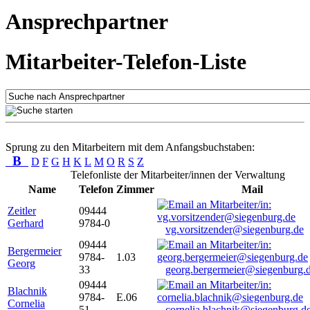
Ansprechpartner
Mitarbeiter-Telefon-Liste
Sprung zu den Mitarbeitern mit dem Anfangsbuchstaben:
B
D
F
G
H
K
L
M
O
R
S
Z
Telefonliste der Mitarbeiter/innen der Verwaltung
Name
Telefon
Zimmer
Mail
Zeitler
09444
Gerhard
9784-0
vg.vorsitzender@siegenburg.de
09444
Bergermeier
9784-
1.03
Georg
33
georg.bergermeier@siegenburg.
09444
Blachnik
9784-
E.06
Cornelia
51
cornelia.blachnik@siegenburg.d