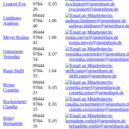
Leukert Eva
9784-
E.05
20
eva.leukert@siegenburg.de
09444
Lindinger
9784-
1.06
Andreas
40
andreas.lindinger@siegenburg.d
09444
Meyer Rosina
9784-
1.06
41
rosina.meyer@siegenburg.de
09444
Ostermeier
9784-
E.07
Veronika
54
veronika.ostermeier@siegenburg
09444
Rapp Steffi
9784-
1.04
35
steffi.rapp@siegenburg.de
09444
Reiser
9784-
E.05
Cornelia
21
cornelia.reiser@siegenburg.de
09444
Rockermeier
9784-
E.01
Claudia
25
claudia.rockermeier@siegenburg
09444
Röhrl
9784-
E.05
Bernadette
16
bernadette.roehrl@siegenburg.de