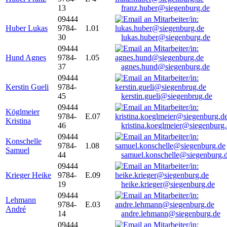
13
franz.huber@siegenburg.de
09444
Huber Lukas
9784-
1.01
30
lukas.huber@siegenburg.de
09444
Hund Agnes
9784-
1.05
37
agnes.hund@siegenburg.de
09444
Kerstin Gueli
9784-
45
kerstin.gueli@siegenbrug.de
09444
Köglmeier
9784-
E.07
Kristina
46
kristina.koeglmeier@siegenburg
09444
Konschelle
9784-
1.08
Samuel
44
samuel.konschelle@siegenburg.
09444
Krieger Heike
9784-
E.09
19
heike.krieger@siegenburg.de
09444
Lehmann
9784-
E.03
André
14
andre.lehmann@siegenburg.de
09444