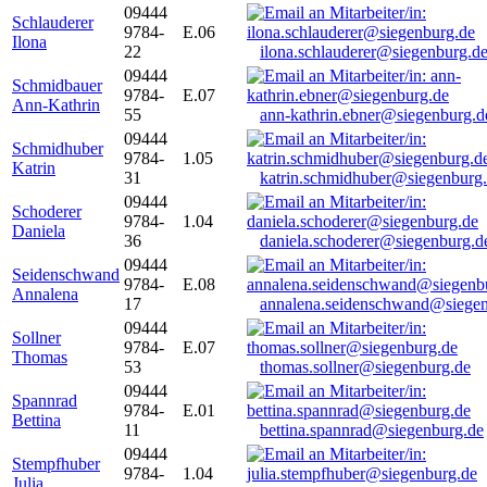
09444
Schlauderer
9784-
E.06
Ilona
22
ilona.schlauderer@siegenburg.d
09444
Schmidbauer
9784-
E.07
Ann-Kathrin
55
ann-kathrin.ebner@siegenburg.d
09444
Schmidhuber
9784-
1.05
Katrin
31
katrin.schmidhuber@siegenburg
09444
Schoderer
9784-
1.04
Daniela
36
daniela.schoderer@siegenburg.d
09444
Seidenschwand
9784-
E.08
Annalena
17
annalena.seidenschwand@siegen
09444
Sollner
9784-
E.07
Thomas
53
thomas.sollner@siegenburg.de
09444
Spannrad
9784-
E.01
Bettina
11
bettina.spannrad@siegenburg.de
09444
Stempfhuber
9784-
1.04
Julia