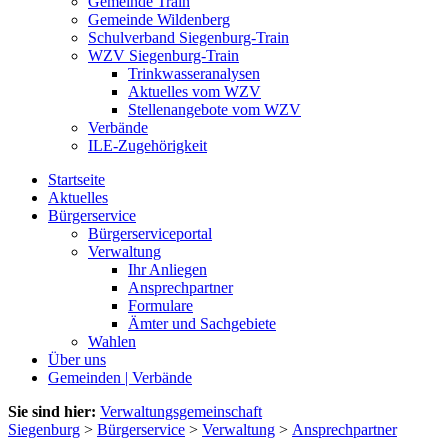
Gemeinde Train
Gemeinde Wildenberg
Schulverband Siegenburg-Train
WZV Siegenburg-Train
Trinkwasseranalysen
Aktuelles vom WZV
Stellenangebote vom WZV
Verbände
ILE-Zugehörigkeit
Startseite
Aktuelles
Bürgerservice
Bürgerserviceportal
Verwaltung
Ihr Anliegen
Ansprechpartner
Formulare
Ämter und Sachgebiete
Wahlen
Über uns
Gemeinden | Verbände
Sie sind hier:
Verwaltungsgemeinschaft
Siegenburg
>
Bürgerservice
>
Verwaltung
>
Ansprechpartner