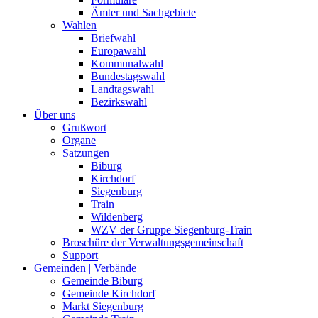
Ämter und Sachgebiete
Wahlen
Briefwahl
Europawahl
Kommunalwahl
Bundestagswahl
Landtagswahl
Bezirkswahl
Über uns
Grußwort
Organe
Satzungen
Biburg
Kirchdorf
Siegenburg
Train
Wildenberg
WZV der Gruppe Siegenburg-Train
Broschüre der Verwaltungsgemeinschaft
Support
Gemeinden | Verbände
Gemeinde Biburg
Gemeinde Kirchdorf
Markt Siegenburg