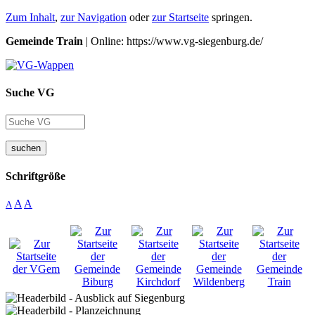
Zum Inhalt
,
zur Navigation
oder
zur Startseite
springen.
Gemeinde Train
| Online: https://www.vg-siegenburg.de/
Suche VG
suchen
Schriftgröße
A
A
A