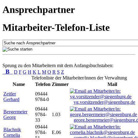
Ansprechpartner
Mitarbeiter-Telefon-Liste
Sprung zu den Mitarbeitern mit dem Anfangsbuchstaben:
B
D
F
G
H
K
L
M
O
R
S
Z
Telefonliste der Mitarbeiter/innen der Verwaltung
Name
Telefon
Zimmer
Mail
Zeitler
09444
Gerhard
9784-0
vg.vorsitzender@siegenburg.de
09444
Bergermeier
9784-
1.03
Georg
33
georg.bergermeier@siegenburg.
09444
Blachnik
9784-
E.06
Cornelia
51
cornelia.blachnik@siegenburg.d