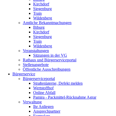
Kirchdorf
Siegenburg
Train
Wildenberg
Amtliche Bekanntmachungen
Biburg
Kirchdorf
Siegenburg
Train
Wildenberg
Veranstaltungen
Sitzungen in der VG
Rathaus und Bürgerserviceportal
Stellenangebote
Öffentliche Ausschreibungen
Bürgerservice
Bürgerserviceportal
Straßenlaterne, Defekt melden
Wertstoffhof
Online Abfall
Pamira - Packmittel-Rücknahme Agrar
Verwaltung
Ihr Anliegen
Ansprechpartner
Formulare