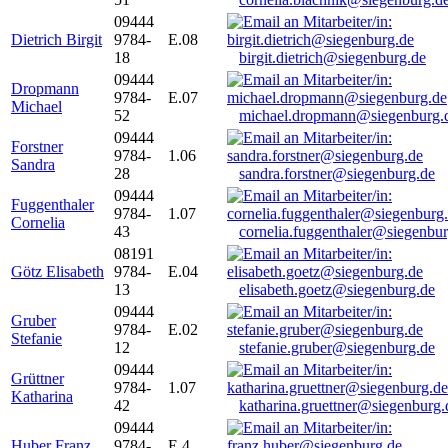
09444
Dietrich Birgit
9784-
E.08
18
birgit.dietrich@siegenburg.de
09444
Dropmann
9784-
E.07
Michael
52
michael.dropmann@siegenburg.
09444
Forstner
9784-
1.06
Sandra
28
sandra.forstner@siegenburg.de
09444
Fuggenthaler
9784-
1.07
Cornelia
43
cornelia.fuggenthaler@siegenbu
08191
Götz Elisabeth
9784-
E.04
13
elisabeth.goetz@siegenburg.de
09444
Gruber
9784-
E.02
Stefanie
12
stefanie.gruber@siegenburg.de
09444
Grüttner
9784-
1.07
Katharina
42
katharina.gruettner@siegenburg.
09444
Huber Franz
9784-
E 4