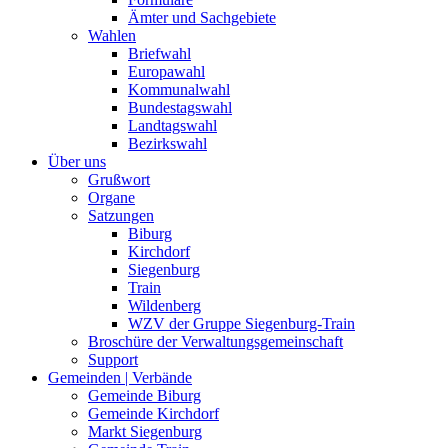
Ämter und Sachgebiete
Wahlen
Briefwahl
Europawahl
Kommunalwahl
Bundestagswahl
Landtagswahl
Bezirkswahl
Über uns
Grußwort
Organe
Satzungen
Biburg
Kirchdorf
Siegenburg
Train
Wildenberg
WZV der Gruppe Siegenburg-Train
Broschüre der Verwaltungsgemeinschaft
Support
Gemeinden | Verbände
Gemeinde Biburg
Gemeinde Kirchdorf
Markt Siegenburg