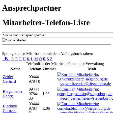
Ansprechpartner
Mitarbeiter-Telefon-Liste
Sprung zu den Mitarbeitern mit dem Anfangsbuchstaben:
B
D
F
G
H
K
L
M
O
R
S
Z
Telefonliste der Mitarbeiter/innen der Verwaltung
Name
Telefon
Zimmer
Mail
Zeitler
09444
Gerhard
9784-0
vg.vorsitzender@siegenburg.de
09444
Bergermeier
9784-
1.03
Georg
33
georg.bergermeier@siegenburg.
09444
Blachnik
9784-
E.06
Cornelia
51
cornelia.blachnik@siegenburg.d