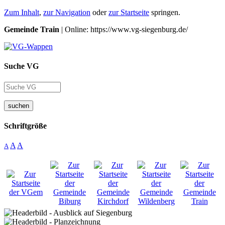
Zum Inhalt
,
zur Navigation
oder
zur Startseite
springen.
Gemeinde Train
| Online: https://www.vg-siegenburg.de/
Suche VG
suchen
Schriftgröße
A
A
A