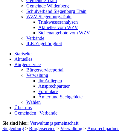
Gemeinde Train
Gemeinde Wildenberg
Schulverband Siegenburg-Train
WZV Siegenburg-Train
Trinkwasseranalysen
Aktuelles vom WZV
Stellenangebote vom WZV
Verbände
ILE-Zugehörigkeit
Startseite
Aktuelles
Bürgerservice
Bürgerserviceportal
Verwaltung
Ihr Anliegen
Ansprechpartner
Formulare
Ämter und Sachgebiete
Wahlen
Über uns
Gemeinden | Verbände
Sie sind hier:
Verwaltungsgemeinschaft
Siegenburg
>
Bürgerservice
>
Verwaltung
>
Ansprechpartner