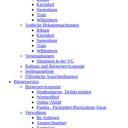
Kirchdorf
Siegenburg
Train
Wildenberg
Amtliche Bekanntmachungen
Biburg
Kirchdorf
Siegenburg
Train
Wildenberg
Veranstaltungen
Sitzungen in der VG
Rathaus und Bürgerserviceportal
Stellenangebote
Öffentliche Ausschreibungen
Bürgerservice
Bürgerserviceportal
Straßenlaterne, Defekt melden
Wertstoffhof
Online Abfall
Pamira - Packmittel-Rücknahme Agrar
Verwaltung
Ihr Anliegen
Ansprechpartner
Formulare