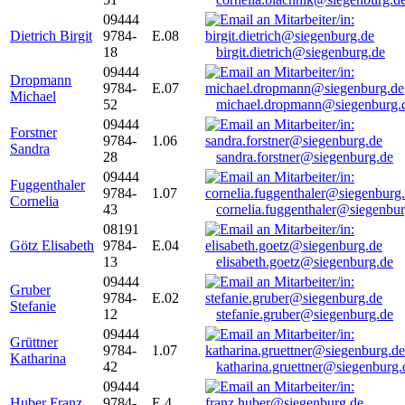
09444
Dietrich Birgit
9784-
E.08
18
birgit.dietrich@siegenburg.de
09444
Dropmann
9784-
E.07
Michael
52
michael.dropmann@siegenburg.
09444
Forstner
9784-
1.06
Sandra
28
sandra.forstner@siegenburg.de
09444
Fuggenthaler
9784-
1.07
Cornelia
43
cornelia.fuggenthaler@siegenbu
08191
Götz Elisabeth
9784-
E.04
13
elisabeth.goetz@siegenburg.de
09444
Gruber
9784-
E.02
Stefanie
12
stefanie.gruber@siegenburg.de
09444
Grüttner
9784-
1.07
Katharina
42
katharina.gruettner@siegenburg.
09444
Huber Franz
9784-
E 4