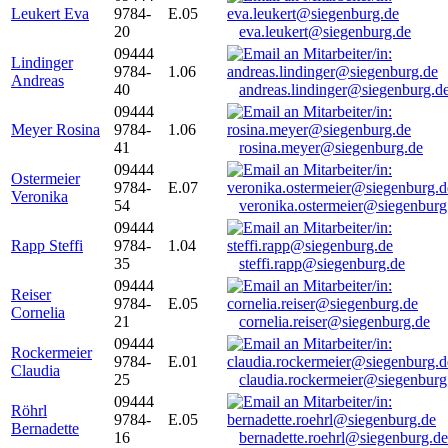
Leukert Eva
9784-
E.05
20
eva.leukert@siegenburg.de
09444
Lindinger
9784-
1.06
Andreas
40
andreas.lindinger@siegenburg.d
09444
Meyer Rosina
9784-
1.06
41
rosina.meyer@siegenburg.de
09444
Ostermeier
9784-
E.07
Veronika
54
veronika.ostermeier@siegenburg
09444
Rapp Steffi
9784-
1.04
35
steffi.rapp@siegenburg.de
09444
Reiser
9784-
E.05
Cornelia
21
cornelia.reiser@siegenburg.de
09444
Rockermeier
9784-
E.01
Claudia
25
claudia.rockermeier@siegenburg
09444
Röhrl
9784-
E.05
Bernadette
16
bernadette.roehrl@siegenburg.de