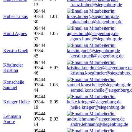
13
franz.huber@siegenburg.de
09444
Huber Lukas
9784-
1.01
30
lukas.huber@siegenburg.de
09444
Hund Agnes
9784-
1.05
37
agnes.hund@siegenburg.de
09444
Kerstin Gueli
9784-
45
kerstin.gueli@siegenbrug.de
09444
Köglmeier
9784-
E.07
Kristina
46
kristina.koeglmeier@siegenburg
09444
Konschelle
9784-
1.08
Samuel
44
samuel.konschelle@siegenburg.
09444
Krieger Heike
9784-
E.09
19
heike.krieger@siegenburg.de
09444
Lehmann
9784-
E.03
André
14
andre.lehmann@siegenburg.de
09444