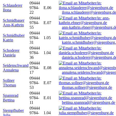
09444
Schlauderer
9784-
E.06
Ilona
22
ilona.schlauderer@siegenburg.d
09444
Schmidbauer
9784-
E.07
Ann-Kathrin
55
ann-kathrin.ebner@siegenburg.d
09444
Schmidhuber
9784-
1.05
Katrin
31
katrin.schmidhuber@siegenburg
09444
Schoderer
9784-
1.04
Daniela
36
daniela.schoderer@siegenburg.d
09444
Seidenschwand
9784-
E.08
Annalena
17
annalena.seidenschwand@siegen
09444
Sollner
9784-
E.07
Thomas
53
thomas.sollner@siegenburg.de
09444
Spannrad
9784-
E.01
Bettina
11
bettina.spannrad@siegenburg.de
09444
Stempfhuber
9784-
1.04
Julia