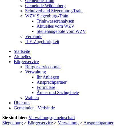
Gemeinde Train
Gemeinde Wildenberg
Schulverband Siegenburg-Train
WZV Siegenburg-Train
Trinkwasseranalysen
Aktuelles vom WZV
Stellenangebote vom WZV
Verbände
ILE-Zugehörigkeit
Startseite
Aktuelles
Bürgerservice
Bürgerserviceportal
Verwaltung
Ihr Anliegen
Ansprechpartner
Formulare
Ämter und Sachgebiete
Wahlen
Über uns
Gemeinden | Verbände
Sie sind hier:
Verwaltungsgemeinschaft
Siegenburg
>
Bürgerservice
>
Verwaltung
>
Ansprechpartner