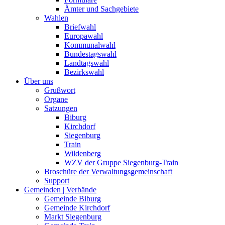
Ämter und Sachgebiete
Wahlen
Briefwahl
Europawahl
Kommunalwahl
Bundestagswahl
Landtagswahl
Bezirkswahl
Über uns
Grußwort
Organe
Satzungen
Biburg
Kirchdorf
Siegenburg
Train
Wildenberg
WZV der Gruppe Siegenburg-Train
Broschüre der Verwaltungsgemeinschaft
Support
Gemeinden | Verbände
Gemeinde Biburg
Gemeinde Kirchdorf
Markt Siegenburg