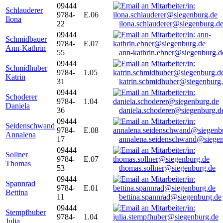
09444
Schlauderer
9784-
E.06
Ilona
22
ilona.schlauderer@siegenburg.d
09444
Schmidbauer
9784-
E.07
Ann-Kathrin
55
ann-kathrin.ebner@siegenburg.d
09444
Schmidhuber
9784-
1.05
Katrin
31
katrin.schmidhuber@siegenburg
09444
Schoderer
9784-
1.04
Daniela
36
daniela.schoderer@siegenburg.d
09444
Seidenschwand
9784-
E.08
Annalena
17
annalena.seidenschwand@siegen
09444
Sollner
9784-
E.07
Thomas
53
thomas.sollner@siegenburg.de
09444
Spannrad
9784-
E.01
Bettina
11
bettina.spannrad@siegenburg.de
09444
Stempfhuber
9784-
1.04
Julia