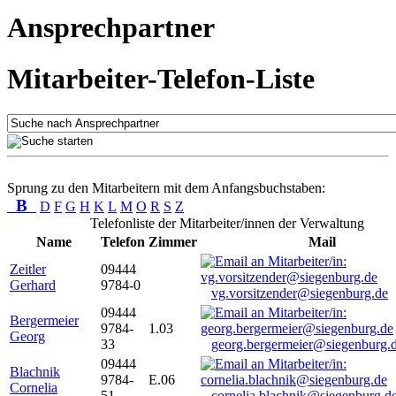
Ansprechpartner
Mitarbeiter-Telefon-Liste
Sprung zu den Mitarbeitern mit dem Anfangsbuchstaben:
B
D
F
G
H
K
L
M
O
R
S
Z
Telefonliste der Mitarbeiter/innen der Verwaltung
Name
Telefon
Zimmer
Mail
Zeitler
09444
Gerhard
9784-0
vg.vorsitzender@siegenburg.de
09444
Bergermeier
9784-
1.03
Georg
33
georg.bergermeier@siegenburg.
09444
Blachnik
9784-
E.06
Cornelia
51
cornelia.blachnik@siegenburg.d