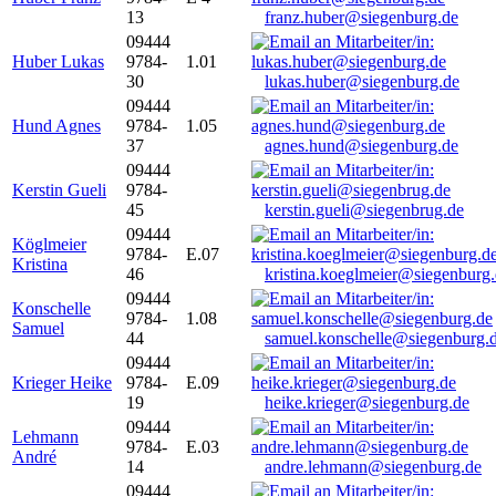
13
franz.huber@siegenburg.de
09444
Huber Lukas
9784-
1.01
30
lukas.huber@siegenburg.de
09444
Hund Agnes
9784-
1.05
37
agnes.hund@siegenburg.de
09444
Kerstin Gueli
9784-
45
kerstin.gueli@siegenbrug.de
09444
Köglmeier
9784-
E.07
Kristina
46
kristina.koeglmeier@siegenburg
09444
Konschelle
9784-
1.08
Samuel
44
samuel.konschelle@siegenburg.
09444
Krieger Heike
9784-
E.09
19
heike.krieger@siegenburg.de
09444
Lehmann
9784-
E.03
André
14
andre.lehmann@siegenburg.de
09444