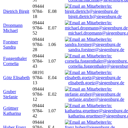
09444
Dietrich Birgit
9784-
E.08
18
birgit.dietrich@siegenburg.de
09444
Dropmann
9784-
E.07
Michael
52
michael.dropmann@siegenburg.
09444
Forstner
9784-
1.06
Sandra
28
sandra.forstner@siegenburg.de
09444
Fuggenthaler
9784-
1.07
Cornelia
43
cornelia.fuggenthaler@siegenbu
08191
Götz Elisabeth
9784-
E.04
13
elisabeth.goetz@siegenburg.de
09444
Gruber
9784-
E.02
Stefanie
12
stefanie.gruber@siegenburg.de
09444
Grüttner
9784-
1.07
Katharina
42
katharina.gruettner@siegenburg.
09444
Huber Franz
9784-
E 4