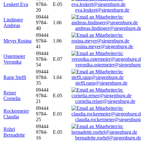
Leukert Eva
9784-
E.05
20
eva.leukert@siegenburg.de
09444
Lindinger
9784-
1.06
Andreas
40
andreas.lindinger@siegenburg.d
09444
Meyer Rosina
9784-
1.06
41
rosina.meyer@siegenburg.de
09444
Ostermeier
9784-
E.07
Veronika
54
veronika.ostermeier@siegenburg
09444
Rapp Steffi
9784-
1.04
35
steffi.rapp@siegenburg.de
09444
Reiser
9784-
E.05
Cornelia
21
cornelia.reiser@siegenburg.de
09444
Rockermeier
9784-
E.01
Claudia
25
claudia.rockermeier@siegenburg
09444
Röhrl
9784-
E.05
Bernadette
16
bernadette.roehrl@siegenburg.de