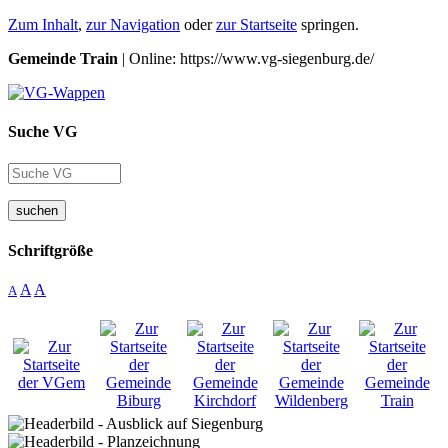
Zum Inhalt
,
zur Navigation
oder
zur Startseite
springen.
Gemeinde Train
| Online: https://www.vg-siegenburg.de/
Suche VG
suchen
Schriftgröße
A
A
A