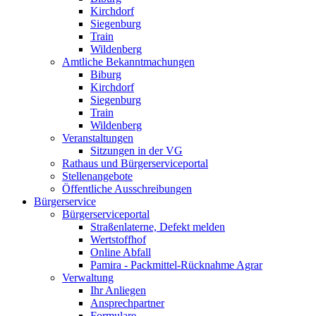
Kirchdorf
Siegenburg
Train
Wildenberg
Amtliche Bekanntmachungen
Biburg
Kirchdorf
Siegenburg
Train
Wildenberg
Veranstaltungen
Sitzungen in der VG
Rathaus und Bürgerserviceportal
Stellenangebote
Öffentliche Ausschreibungen
Bürgerservice
Bürgerserviceportal
Straßenlaterne, Defekt melden
Wertstoffhof
Online Abfall
Pamira - Packmittel-Rücknahme Agrar
Verwaltung
Ihr Anliegen
Ansprechpartner
Formulare