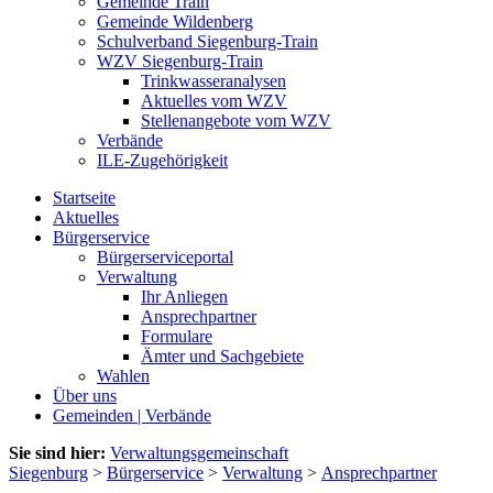
Gemeinde Train
Gemeinde Wildenberg
Schulverband Siegenburg-Train
WZV Siegenburg-Train
Trinkwasseranalysen
Aktuelles vom WZV
Stellenangebote vom WZV
Verbände
ILE-Zugehörigkeit
Startseite
Aktuelles
Bürgerservice
Bürgerserviceportal
Verwaltung
Ihr Anliegen
Ansprechpartner
Formulare
Ämter und Sachgebiete
Wahlen
Über uns
Gemeinden | Verbände
Sie sind hier:
Verwaltungsgemeinschaft
Siegenburg
>
Bürgerservice
>
Verwaltung
>
Ansprechpartner