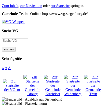
Zum Inhalt
,
zur Navigation
oder
zur Startseite
springen.
Gemeinde Train
| Online: https://www.vg-siegenburg.de/
Suche VG
suchen
Schriftgröße
A
A
A