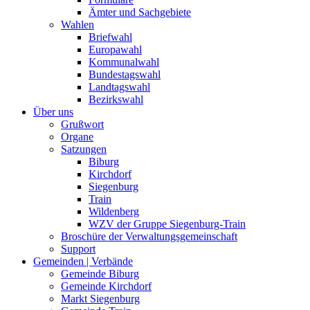
Ämter und Sachgebiete
Wahlen
Briefwahl
Europawahl
Kommunalwahl
Bundestagswahl
Landtagswahl
Bezirkswahl
Über uns
Grußwort
Organe
Satzungen
Biburg
Kirchdorf
Siegenburg
Train
Wildenberg
WZV der Gruppe Siegenburg-Train
Broschüre der Verwaltungsgemeinschaft
Support
Gemeinden | Verbände
Gemeinde Biburg
Gemeinde Kirchdorf
Markt Siegenburg