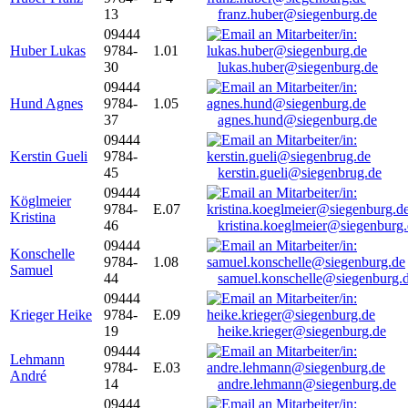
13
franz.huber@siegenburg.de
09444
Huber Lukas
9784-
1.01
30
lukas.huber@siegenburg.de
09444
Hund Agnes
9784-
1.05
37
agnes.hund@siegenburg.de
09444
Kerstin Gueli
9784-
45
kerstin.gueli@siegenbrug.de
09444
Köglmeier
9784-
E.07
Kristina
46
kristina.koeglmeier@siegenburg
09444
Konschelle
9784-
1.08
Samuel
44
samuel.konschelle@siegenburg.
09444
Krieger Heike
9784-
E.09
19
heike.krieger@siegenburg.de
09444
Lehmann
9784-
E.03
André
14
andre.lehmann@siegenburg.de
09444