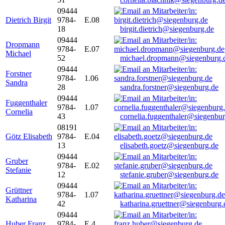
09444
Dietrich Birgit
9784-
E.08
18
birgit.dietrich@siegenburg.de
09444
Dropmann
9784-
E.07
Michael
52
michael.dropmann@siegenburg.
09444
Forstner
9784-
1.06
Sandra
28
sandra.forstner@siegenburg.de
09444
Fuggenthaler
9784-
1.07
Cornelia
43
cornelia.fuggenthaler@siegenbu
08191
Götz Elisabeth
9784-
E.04
13
elisabeth.goetz@siegenburg.de
09444
Gruber
9784-
E.02
Stefanie
12
stefanie.gruber@siegenburg.de
09444
Grüttner
9784-
1.07
Katharina
42
katharina.gruettner@siegenburg.
09444
Huber Franz
9784-
E 4