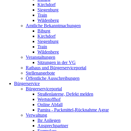
Kirchdorf
Siegenburg
Train
Wildenberg
Amtliche Bekanntmachungen
Biburg
Kirchdorf
Siegenburg
Train
Wildenberg
Veranstaltungen
Sitzungen in der VG
Rathaus und Bürgerserviceportal
Stellenangebote
Öffentliche Ausschreibungen
Bürgerservice
Bürgerserviceportal
Straßenlaterne, Defekt melden
Wertstoffhof
Online Abfall
Pamira - Packmittel-Rücknahme Agrar
Verwaltung
Ihr Anliegen
Ansprechpartner
Formulare