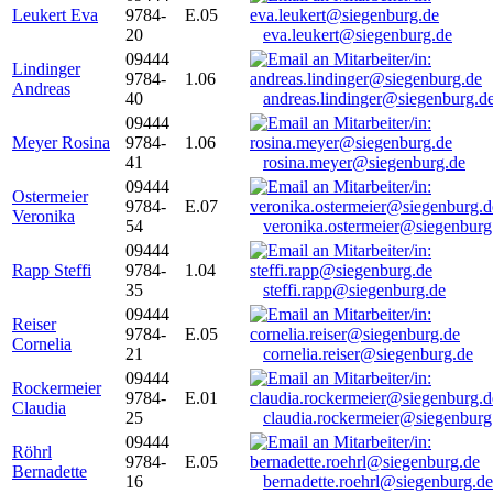
Leukert Eva
9784-
E.05
20
eva.leukert@siegenburg.de
09444
Lindinger
9784-
1.06
Andreas
40
andreas.lindinger@siegenburg.d
09444
Meyer Rosina
9784-
1.06
41
rosina.meyer@siegenburg.de
09444
Ostermeier
9784-
E.07
Veronika
54
veronika.ostermeier@siegenburg
09444
Rapp Steffi
9784-
1.04
35
steffi.rapp@siegenburg.de
09444
Reiser
9784-
E.05
Cornelia
21
cornelia.reiser@siegenburg.de
09444
Rockermeier
9784-
E.01
Claudia
25
claudia.rockermeier@siegenburg
09444
Röhrl
9784-
E.05
Bernadette
16
bernadette.roehrl@siegenburg.de