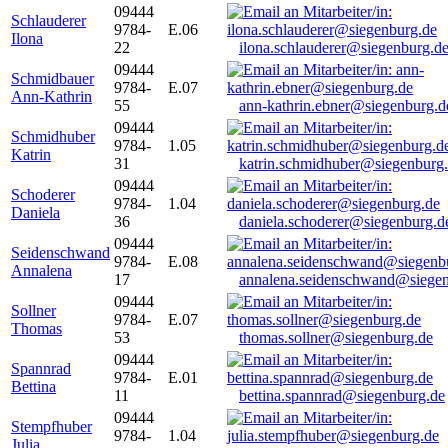
09444
Schlauderer
9784-
E.06
Ilona
22
ilona.schlauderer@siegenburg.d
09444
Schmidbauer
9784-
E.07
Ann-Kathrin
55
ann-kathrin.ebner@siegenburg.d
09444
Schmidhuber
9784-
1.05
Katrin
31
katrin.schmidhuber@siegenburg
09444
Schoderer
9784-
1.04
Daniela
36
daniela.schoderer@siegenburg.d
09444
Seidenschwand
9784-
E.08
Annalena
17
annalena.seidenschwand@siegen
09444
Sollner
9784-
E.07
Thomas
53
thomas.sollner@siegenburg.de
09444
Spannrad
9784-
E.01
Bettina
11
bettina.spannrad@siegenburg.de
09444
Stempfhuber
9784-
1.04
Julia