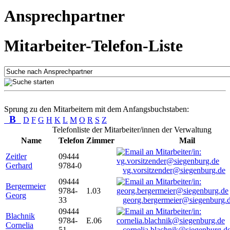
Ansprechpartner
Mitarbeiter-Telefon-Liste
Sprung zu den Mitarbeitern mit dem Anfangsbuchstaben:
B
D
F
G
H
K
L
M
O
R
S
Z
Telefonliste der Mitarbeiter/innen der Verwaltung
Name
Telefon
Zimmer
Mail
Zeitler
09444
Gerhard
9784-0
vg.vorsitzender@siegenburg.de
09444
Bergermeier
9784-
1.03
Georg
33
georg.bergermeier@siegenburg.
09444
Blachnik
9784-
E.06
Cornelia
51
cornelia.blachnik@siegenburg.d