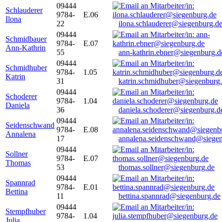
09444
Schlauderer
9784-
E.06
Ilona
22
ilona.schlauderer@siegenburg.d
09444
Schmidbauer
9784-
E.07
Ann-Kathrin
55
ann-kathrin.ebner@siegenburg.d
09444
Schmidhuber
9784-
1.05
Katrin
31
katrin.schmidhuber@siegenburg
09444
Schoderer
9784-
1.04
Daniela
36
daniela.schoderer@siegenburg.d
09444
Seidenschwand
9784-
E.08
Annalena
17
annalena.seidenschwand@siegen
09444
Sollner
9784-
E.07
Thomas
53
thomas.sollner@siegenburg.de
09444
Spannrad
9784-
E.01
Bettina
11
bettina.spannrad@siegenburg.de
09444
Stempfhuber
9784-
1.04
Julia