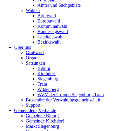
Ämter und Sachgebiete
Wahlen
Briefwahl
Europawahl
Kommunalwahl
Bundestagswahl
Landtagswahl
Bezirkswahl
Über uns
Grußwort
Organe
Satzungen
Biburg
Kirchdorf
Siegenburg
Train
Wildenberg
WZV der Gruppe Siegenburg-Train
Broschüre der Verwaltungsgemeinschaft
Support
Gemeinden | Verbände
Gemeinde Biburg
Gemeinde Kirchdorf
Markt Siegenburg