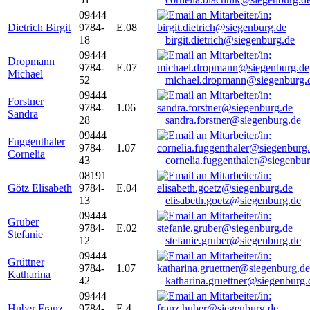
09444
Dietrich Birgit
9784-
E.08
18
birgit.dietrich@siegenburg.de
09444
Dropmann
9784-
E.07
Michael
52
michael.dropmann@siegenburg.
09444
Forstner
9784-
1.06
Sandra
28
sandra.forstner@siegenburg.de
09444
Fuggenthaler
9784-
1.07
Cornelia
43
cornelia.fuggenthaler@siegenbu
08191
Götz Elisabeth
9784-
E.04
13
elisabeth.goetz@siegenburg.de
09444
Gruber
9784-
E.02
Stefanie
12
stefanie.gruber@siegenburg.de
09444
Grüttner
9784-
1.07
Katharina
42
katharina.gruettner@siegenburg.
09444
Huber Franz
9784-
E 4