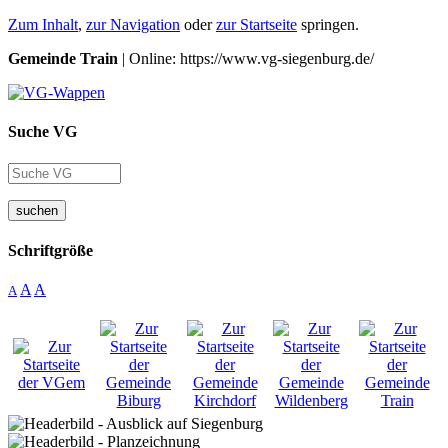
Zum Inhalt
,
zur Navigation
oder
zur Startseite
springen.
Gemeinde Train
| Online: https://www.vg-siegenburg.de/
Suche VG
suchen
Schriftgröße
A
A
A