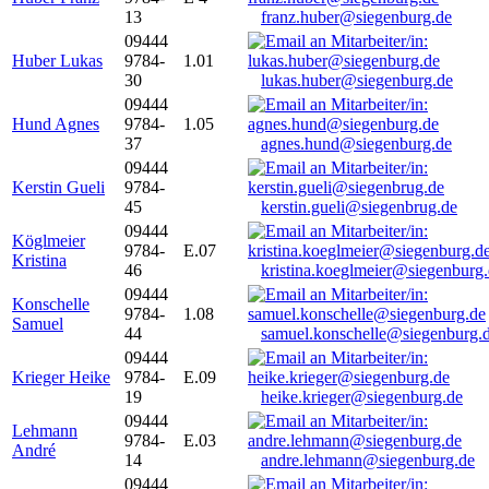
13
franz.huber@siegenburg.de
09444
Huber Lukas
9784-
1.01
30
lukas.huber@siegenburg.de
09444
Hund Agnes
9784-
1.05
37
agnes.hund@siegenburg.de
09444
Kerstin Gueli
9784-
45
kerstin.gueli@siegenbrug.de
09444
Köglmeier
9784-
E.07
Kristina
46
kristina.koeglmeier@siegenburg
09444
Konschelle
9784-
1.08
Samuel
44
samuel.konschelle@siegenburg.
09444
Krieger Heike
9784-
E.09
19
heike.krieger@siegenburg.de
09444
Lehmann
9784-
E.03
André
14
andre.lehmann@siegenburg.de
09444