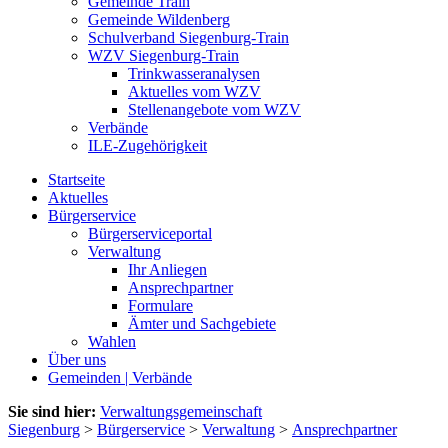
Gemeinde Train
Gemeinde Wildenberg
Schulverband Siegenburg-Train
WZV Siegenburg-Train
Trinkwasseranalysen
Aktuelles vom WZV
Stellenangebote vom WZV
Verbände
ILE-Zugehörigkeit
Startseite
Aktuelles
Bürgerservice
Bürgerserviceportal
Verwaltung
Ihr Anliegen
Ansprechpartner
Formulare
Ämter und Sachgebiete
Wahlen
Über uns
Gemeinden | Verbände
Sie sind hier:
Verwaltungsgemeinschaft
Siegenburg
>
Bürgerservice
>
Verwaltung
>
Ansprechpartner