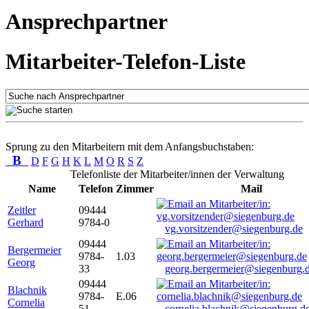
Ansprechpartner
Mitarbeiter-Telefon-Liste
Sprung zu den Mitarbeitern mit dem Anfangsbuchstaben:
B
D
F
G
H
K
L
M
O
R
S
Z
Telefonliste der Mitarbeiter/innen der Verwaltung
Name
Telefon
Zimmer
Mail
Zeitler
09444
Gerhard
9784-0
vg.vorsitzender@siegenburg.de
09444
Bergermeier
9784-
1.03
Georg
33
georg.bergermeier@siegenburg.
09444
Blachnik
9784-
E.06
Cornelia
51
cornelia.blachnik@siegenburg.d