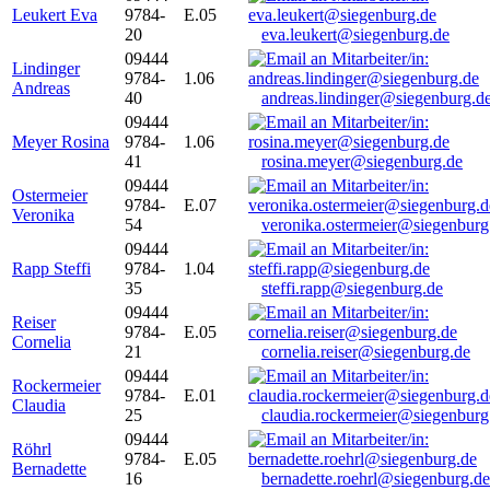
Leukert Eva
9784-
E.05
20
eva.leukert@siegenburg.de
09444
Lindinger
9784-
1.06
Andreas
40
andreas.lindinger@siegenburg.d
09444
Meyer Rosina
9784-
1.06
41
rosina.meyer@siegenburg.de
09444
Ostermeier
9784-
E.07
Veronika
54
veronika.ostermeier@siegenburg
09444
Rapp Steffi
9784-
1.04
35
steffi.rapp@siegenburg.de
09444
Reiser
9784-
E.05
Cornelia
21
cornelia.reiser@siegenburg.de
09444
Rockermeier
9784-
E.01
Claudia
25
claudia.rockermeier@siegenburg
09444
Röhrl
9784-
E.05
Bernadette
16
bernadette.roehrl@siegenburg.de