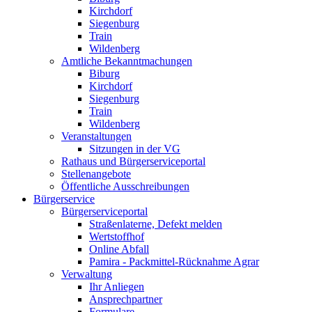
Kirchdorf
Siegenburg
Train
Wildenberg
Amtliche Bekanntmachungen
Biburg
Kirchdorf
Siegenburg
Train
Wildenberg
Veranstaltungen
Sitzungen in der VG
Rathaus und Bürgerserviceportal
Stellenangebote
Öffentliche Ausschreibungen
Bürgerservice
Bürgerserviceportal
Straßenlaterne, Defekt melden
Wertstoffhof
Online Abfall
Pamira - Packmittel-Rücknahme Agrar
Verwaltung
Ihr Anliegen
Ansprechpartner
Formulare