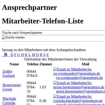
Ansprechpartner
Mitarbeiter-Telefon-Liste
Sprung zu den Mitarbeitern mit dem Anfangsbuchstaben:
B
D
F
G
H
K
L
M
O
R
S
Z
Telefonliste der Mitarbeiter/innen der Verwaltung
Name
Telefon
Zimmer
Mail
Zeitler
09444
Gerhard
9784-0
vg.vorsitzender@siegenburg.de
09444
Bergermeier
9784-
1.03
Georg
33
georg.bergermeier@siegenburg.
09444
Blachnik
9784-
E.06
Cornelia
51
cornelia.blachnik@siegenburg.d