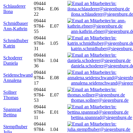
09444
Schlauderer
9784-
E.06
Ilona
22
ilona.schlauderer@siegenburg.d
09444
Schmidbauer
9784-
E.07
Ann-Kathrin
55
ann-kathrin.ebner@siegenburg.d
09444
Schmidhuber
9784-
1.05
Katrin
31
katrin.schmidhuber@siegenburg
09444
Schoderer
9784-
1.04
Daniela
36
daniela.schoderer@siegenburg.d
09444
Seidenschwand
9784-
E.08
Annalena
17
annalena.seidenschwand@siegen
09444
Sollner
9784-
E.07
Thomas
53
thomas.sollner@siegenburg.de
09444
Spannrad
9784-
E.01
Bettina
11
bettina.spannrad@siegenburg.de
09444
Stempfhuber
9784-
1.04
Julia