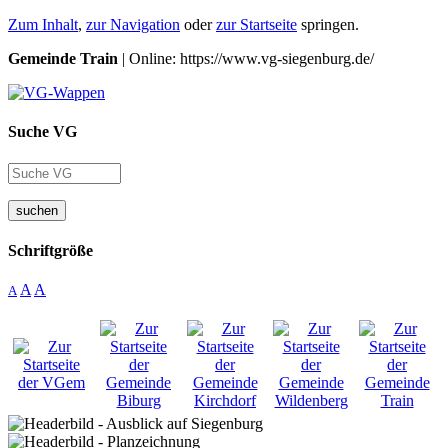
Zum Inhalt
,
zur Navigation
oder
zur Startseite
springen.
Gemeinde Train
| Online: https://www.vg-siegenburg.de/
Suche VG
suchen
Schriftgröße
A
A
A