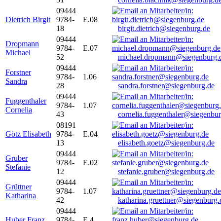
09444
Dietrich Birgit
9784-
E.08
18
birgit.dietrich@siegenburg.de
09444
Dropmann
9784-
E.07
Michael
52
michael.dropmann@siegenburg.
09444
Forstner
9784-
1.06
Sandra
28
sandra.forstner@siegenburg.de
09444
Fuggenthaler
9784-
1.07
Cornelia
43
cornelia.fuggenthaler@siegenbu
08191
Götz Elisabeth
9784-
E.04
13
elisabeth.goetz@siegenburg.de
09444
Gruber
9784-
E.02
Stefanie
12
stefanie.gruber@siegenburg.de
09444
Grüttner
9784-
1.07
Katharina
42
katharina.gruettner@siegenburg.
09444
Huber Franz
9784-
E 4