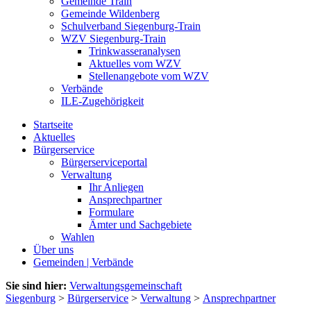
Gemeinde Train
Gemeinde Wildenberg
Schulverband Siegenburg-Train
WZV Siegenburg-Train
Trinkwasseranalysen
Aktuelles vom WZV
Stellenangebote vom WZV
Verbände
ILE-Zugehörigkeit
Startseite
Aktuelles
Bürgerservice
Bürgerserviceportal
Verwaltung
Ihr Anliegen
Ansprechpartner
Formulare
Ämter und Sachgebiete
Wahlen
Über uns
Gemeinden | Verbände
Sie sind hier:
Verwaltungsgemeinschaft
Siegenburg
>
Bürgerservice
>
Verwaltung
>
Ansprechpartner