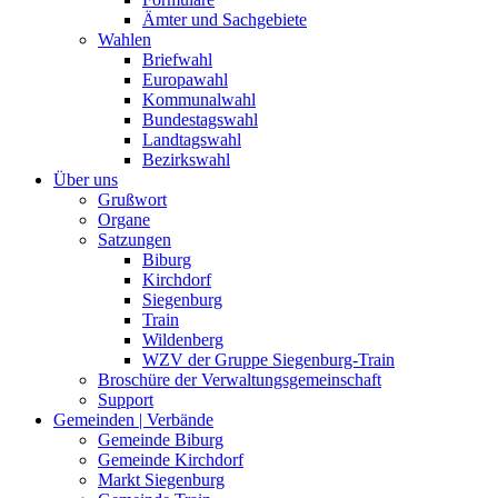
Ämter und Sachgebiete
Wahlen
Briefwahl
Europawahl
Kommunalwahl
Bundestagswahl
Landtagswahl
Bezirkswahl
Über uns
Grußwort
Organe
Satzungen
Biburg
Kirchdorf
Siegenburg
Train
Wildenberg
WZV der Gruppe Siegenburg-Train
Broschüre der Verwaltungsgemeinschaft
Support
Gemeinden | Verbände
Gemeinde Biburg
Gemeinde Kirchdorf
Markt Siegenburg