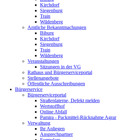
Kirchdorf
Siegenburg
Train
Wildenberg
Amtliche Bekanntmachungen
Biburg
Kirchdorf
Siegenburg
Train
Wildenberg
Veranstaltungen
Sitzungen in der VG
Rathaus und Bürgerserviceportal
Stellenangebote
Öffentliche Ausschreibungen
Bürgerservice
Bürgerserviceportal
Straßenlaterne, Defekt melden
Wertstoffhof
Online Abfall
Pamira - Packmittel-Rücknahme Agrar
Verwaltung
Ihr Anliegen
Ansprechpartner
Formulare