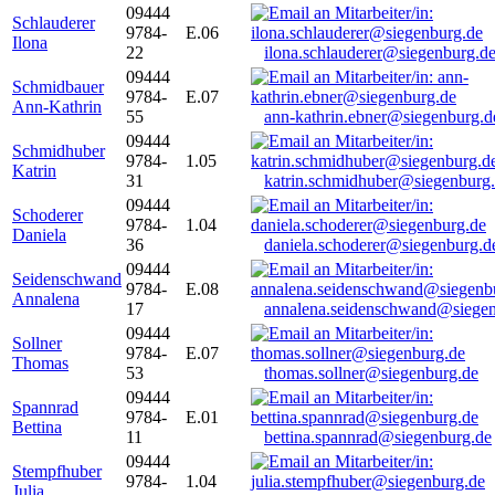
09444
Schlauderer
9784-
E.06
Ilona
22
ilona.schlauderer@siegenburg.d
09444
Schmidbauer
9784-
E.07
Ann-Kathrin
55
ann-kathrin.ebner@siegenburg.d
09444
Schmidhuber
9784-
1.05
Katrin
31
katrin.schmidhuber@siegenburg
09444
Schoderer
9784-
1.04
Daniela
36
daniela.schoderer@siegenburg.d
09444
Seidenschwand
9784-
E.08
Annalena
17
annalena.seidenschwand@siegen
09444
Sollner
9784-
E.07
Thomas
53
thomas.sollner@siegenburg.de
09444
Spannrad
9784-
E.01
Bettina
11
bettina.spannrad@siegenburg.de
09444
Stempfhuber
9784-
1.04
Julia