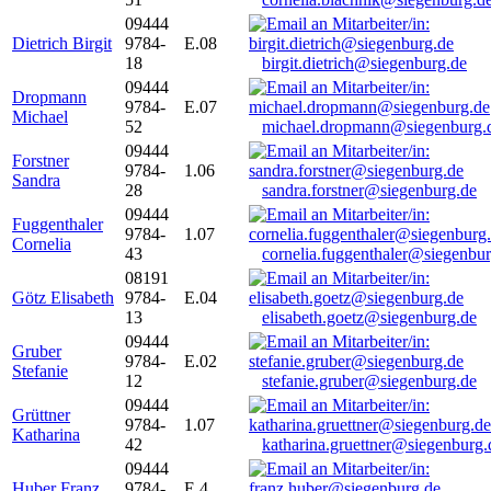
09444
Dietrich Birgit
9784-
E.08
18
birgit.dietrich@siegenburg.de
09444
Dropmann
9784-
E.07
Michael
52
michael.dropmann@siegenburg.
09444
Forstner
9784-
1.06
Sandra
28
sandra.forstner@siegenburg.de
09444
Fuggenthaler
9784-
1.07
Cornelia
43
cornelia.fuggenthaler@siegenbu
08191
Götz Elisabeth
9784-
E.04
13
elisabeth.goetz@siegenburg.de
09444
Gruber
9784-
E.02
Stefanie
12
stefanie.gruber@siegenburg.de
09444
Grüttner
9784-
1.07
Katharina
42
katharina.gruettner@siegenburg.
09444
Huber Franz
9784-
E 4