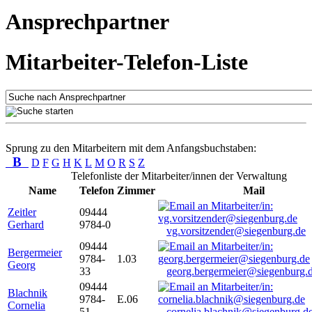
Ansprechpartner
Mitarbeiter-Telefon-Liste
Sprung zu den Mitarbeitern mit dem Anfangsbuchstaben:
B
D
F
G
H
K
L
M
O
R
S
Z
Telefonliste der Mitarbeiter/innen der Verwaltung
Name
Telefon
Zimmer
Mail
Zeitler
09444
Gerhard
9784-0
vg.vorsitzender@siegenburg.de
09444
Bergermeier
9784-
1.03
Georg
33
georg.bergermeier@siegenburg.
09444
Blachnik
9784-
E.06
Cornelia
51
cornelia.blachnik@siegenburg.d