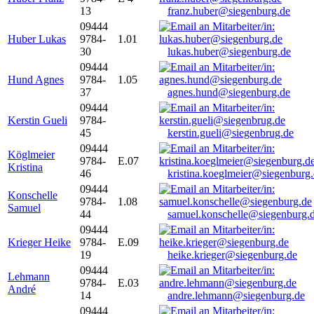
13
franz.huber@siegenburg.de
09444
Huber Lukas
9784-
1.01
30
lukas.huber@siegenburg.de
09444
Hund Agnes
9784-
1.05
37
agnes.hund@siegenburg.de
09444
Kerstin Gueli
9784-
45
kerstin.gueli@siegenbrug.de
09444
Köglmeier
9784-
E.07
Kristina
46
kristina.koeglmeier@siegenburg
09444
Konschelle
9784-
1.08
Samuel
44
samuel.konschelle@siegenburg.
09444
Krieger Heike
9784-
E.09
19
heike.krieger@siegenburg.de
09444
Lehmann
9784-
E.03
André
14
andre.lehmann@siegenburg.de
09444