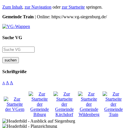
Zum Inhalt
,
zur Navigation
oder
zur Startseite
springen.
Gemeinde Train
| Online: https://www.vg-siegenburg.de/
Suche VG
suchen
Schriftgröße
A
A
A