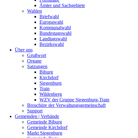
Ämter und Sachgebiete
Wahlen
Briefwahl
Europawahl
Kommunalwahl
Bundestagswahl
Landtagswahl
Bezirkswahl
Über uns
Grußwort
Organe
Satzungen
Biburg
Kirchdorf
Siegenburg
Train
Wildenberg
WZV der Gruppe Siegenburg-Train
Broschüre der Verwaltungsgemeinschaft
Support
Gemeinden | Verbände
Gemeinde Biburg
Gemeinde Kirchdorf
Markt Siegenburg