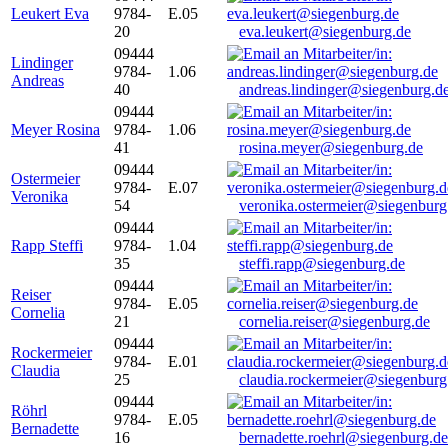
Leukert Eva
9784-
E.05
20
eva.leukert@siegenburg.de
09444
Lindinger
9784-
1.06
Andreas
40
andreas.lindinger@siegenburg.d
09444
Meyer Rosina
9784-
1.06
41
rosina.meyer@siegenburg.de
09444
Ostermeier
9784-
E.07
Veronika
54
veronika.ostermeier@siegenburg
09444
Rapp Steffi
9784-
1.04
35
steffi.rapp@siegenburg.de
09444
Reiser
9784-
E.05
Cornelia
21
cornelia.reiser@siegenburg.de
09444
Rockermeier
9784-
E.01
Claudia
25
claudia.rockermeier@siegenburg
09444
Röhrl
9784-
E.05
Bernadette
16
bernadette.roehrl@siegenburg.de