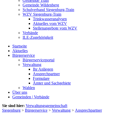
Gemeinde Train
Gemeinde Wildenberg
Schulverband Siegenburg-Train
WZV Siegenburg-Train
Trinkwasseranalysen
Aktuelles vom WZV
Stellenangebote vom WZV
Verbände
ILE-Zugehörigkeit
Startseite
Aktuelles
Bürgerservice
Bürgerserviceportal
Verwaltung
Ihr Anliegen
Ansprechpartner
Formulare
Ämter und Sachgebiete
Wahlen
Über uns
Gemeinden | Verbände
Sie sind hier:
Verwaltungsgemeinschaft
Siegenburg
>
Bürgerservice
>
Verwaltung
>
Ansprechpartner