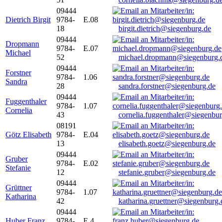
09444
Dietrich Birgit
9784-
E.08
18
birgit.dietrich@siegenburg.de
09444
Dropmann
9784-
E.07
Michael
52
michael.dropmann@siegenburg.
09444
Forstner
9784-
1.06
Sandra
28
sandra.forstner@siegenburg.de
09444
Fuggenthaler
9784-
1.07
Cornelia
43
cornelia.fuggenthaler@siegenbu
08191
Götz Elisabeth
9784-
E.04
13
elisabeth.goetz@siegenburg.de
09444
Gruber
9784-
E.02
Stefanie
12
stefanie.gruber@siegenburg.de
09444
Grüttner
9784-
1.07
Katharina
42
katharina.gruettner@siegenburg.
09444
Huber Franz
9784-
E 4