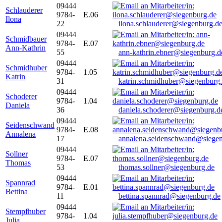
09444
Schlauderer
9784-
E.06
Ilona
22
ilona.schlauderer@siegenburg.d
09444
Schmidbauer
9784-
E.07
Ann-Kathrin
55
ann-kathrin.ebner@siegenburg.d
09444
Schmidhuber
9784-
1.05
Katrin
31
katrin.schmidhuber@siegenburg
09444
Schoderer
9784-
1.04
Daniela
36
daniela.schoderer@siegenburg.d
09444
Seidenschwand
9784-
E.08
Annalena
17
annalena.seidenschwand@siegen
09444
Sollner
9784-
E.07
Thomas
53
thomas.sollner@siegenburg.de
09444
Spannrad
9784-
E.01
Bettina
11
bettina.spannrad@siegenburg.de
09444
Stempfhuber
9784-
1.04
Julia