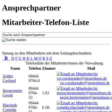
Ansprechpartner
Mitarbeiter-Telefon-Liste
Sprung zu den Mitarbeitern mit dem Anfangsbuchstaben:
B
D
F
G
H
K
L
M
O
R
S
Z
Telefonliste der Mitarbeiter/innen der Verwaltung
Name
Telefon
Zimmer
Mail
Zeitler
09444
Gerhard
9784-0
vg.vorsitzender@siegenburg.de
09444
Bergermeier
9784-
1.03
Georg
33
georg.bergermeier@siegenburg.
09444
Blachnik
9784-
E.06
Cornelia
51
cornelia.blachnik@siegenburg.d