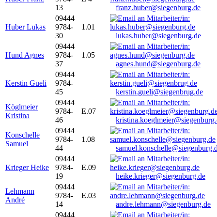
13
franz.huber@siegenburg.de
09444
Huber Lukas
9784-
1.01
30
lukas.huber@siegenburg.de
09444
Hund Agnes
9784-
1.05
37
agnes.hund@siegenburg.de
09444
Kerstin Gueli
9784-
45
kerstin.gueli@siegenbrug.de
09444
Köglmeier
9784-
E.07
Kristina
46
kristina.koeglmeier@siegenburg
09444
Konschelle
9784-
1.08
Samuel
44
samuel.konschelle@siegenburg.
09444
Krieger Heike
9784-
E.09
19
heike.krieger@siegenburg.de
09444
Lehmann
9784-
E.03
André
14
andre.lehmann@siegenburg.de
09444