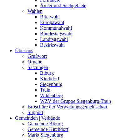
Ämter und Sachgebiete
Wahlen
Briefwahl
Europawahl
Kommunalwahl
Bundestagswahl
Landtagswahl
Bezirkswahl
Über uns
Grußwort
Organe
Satzungen
Biburg
Kirchdorf
Siegenburg
Train
Wildenberg
WZV der Gruppe Siegenburg-Train
Broschüre der Verwaltungsgemeinschaft
Support
Gemeinden | Verbände
Gemeinde Biburg
Gemeinde Kirchdorf
Markt Siegenburg