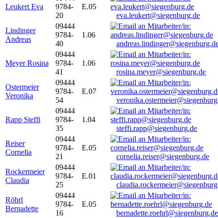
Leukert Eva
9784-
E.05
20
eva.leukert@siegenburg.de
09444
Lindinger
9784-
1.06
Andreas
40
andreas.lindinger@siegenburg.d
09444
Meyer Rosina
9784-
1.06
41
rosina.meyer@siegenburg.de
09444
Ostermeier
9784-
E.07
Veronika
54
veronika.ostermeier@siegenburg
09444
Rapp Steffi
9784-
1.04
35
steffi.rapp@siegenburg.de
09444
Reiser
9784-
E.05
Cornelia
21
cornelia.reiser@siegenburg.de
09444
Rockermeier
9784-
E.01
Claudia
25
claudia.rockermeier@siegenburg
09444
Röhrl
9784-
E.05
Bernadette
16
bernadette.roehrl@siegenburg.de