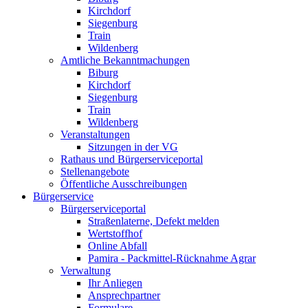
Kirchdorf
Siegenburg
Train
Wildenberg
Amtliche Bekanntmachungen
Biburg
Kirchdorf
Siegenburg
Train
Wildenberg
Veranstaltungen
Sitzungen in der VG
Rathaus und Bürgerserviceportal
Stellenangebote
Öffentliche Ausschreibungen
Bürgerservice
Bürgerserviceportal
Straßenlaterne, Defekt melden
Wertstoffhof
Online Abfall
Pamira - Packmittel-Rücknahme Agrar
Verwaltung
Ihr Anliegen
Ansprechpartner
Formulare