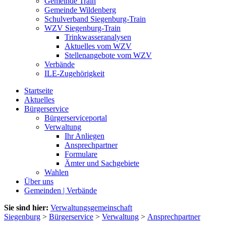
Gemeinde Train
Gemeinde Wildenberg
Schulverband Siegenburg-Train
WZV Siegenburg-Train
Trinkwasseranalysen
Aktuelles vom WZV
Stellenangebote vom WZV
Verbände
ILE-Zugehörigkeit
Startseite
Aktuelles
Bürgerservice
Bürgerserviceportal
Verwaltung
Ihr Anliegen
Ansprechpartner
Formulare
Ämter und Sachgebiete
Wahlen
Über uns
Gemeinden | Verbände
Sie sind hier:
Verwaltungsgemeinschaft
Siegenburg
>
Bürgerservice
>
Verwaltung
>
Ansprechpartner