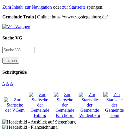
Zum Inhalt
,
zur Navigation
oder
zur Startseite
springen.
Gemeinde Train
| Online: https://www.vg-siegenburg.de/
Suche VG
suchen
Schriftgröße
A
A
A