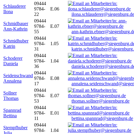
09444
Schlauderer
9784-
E.06
Ilona
22
ilona.schlauderer@siegenburg.d
09444
Schmidbauer
9784-
E.07
Ann-Kathrin
55
ann-kathrin.ebner@siegenburg.d
09444
Schmidhuber
9784-
1.05
Katrin
31
katrin.schmidhuber@siegenburg
09444
Schoderer
9784-
1.04
Daniela
36
daniela.schoderer@siegenburg.d
09444
Seidenschwand
9784-
E.08
Annalena
17
annalena.seidenschwand@siegen
09444
Sollner
9784-
E.07
Thomas
53
thomas.sollner@siegenburg.de
09444
Spannrad
9784-
E.01
Bettina
11
bettina.spannrad@siegenburg.de
09444
Stempfhuber
9784-
1.04
Julia