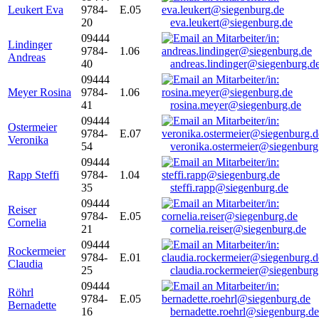
Leukert Eva
9784-
E.05
20
eva.leukert@siegenburg.de
09444
Lindinger
9784-
1.06
Andreas
40
andreas.lindinger@siegenburg.d
09444
Meyer Rosina
9784-
1.06
41
rosina.meyer@siegenburg.de
09444
Ostermeier
9784-
E.07
Veronika
54
veronika.ostermeier@siegenburg
09444
Rapp Steffi
9784-
1.04
35
steffi.rapp@siegenburg.de
09444
Reiser
9784-
E.05
Cornelia
21
cornelia.reiser@siegenburg.de
09444
Rockermeier
9784-
E.01
Claudia
25
claudia.rockermeier@siegenburg
09444
Röhrl
9784-
E.05
Bernadette
16
bernadette.roehrl@siegenburg.de