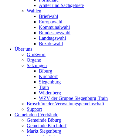
Ämter und Sachgebiete
Wahlen
Briefwahl
Europawahl
Kommunalwahl
Bundestagswahl
Landtagswahl
Bezirkswahl
Über uns
Grußwort
Organe
Satzungen
Biburg
Kirchdorf
Siegenburg
Train
Wildenberg
WZV der Gruppe Siegenburg-Train
Broschüre der Verwaltungsgemeinschaft
Support
Gemeinden | Verbände
Gemeinde Biburg
Gemeinde Kirchdorf
Markt Siegenburg