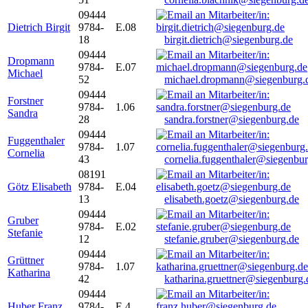
09444
Dietrich Birgit
9784-
E.08
18
birgit.dietrich@siegenburg.de
09444
Dropmann
9784-
E.07
Michael
52
michael.dropmann@siegenburg.
09444
Forstner
9784-
1.06
Sandra
28
sandra.forstner@siegenburg.de
09444
Fuggenthaler
9784-
1.07
Cornelia
43
cornelia.fuggenthaler@siegenbu
08191
Götz Elisabeth
9784-
E.04
13
elisabeth.goetz@siegenburg.de
09444
Gruber
9784-
E.02
Stefanie
12
stefanie.gruber@siegenburg.de
09444
Grüttner
9784-
1.07
Katharina
42
katharina.gruettner@siegenburg.
09444
Huber Franz
9784-
E 4