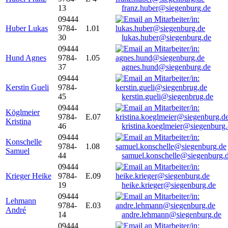
13
franz.huber@siegenburg.de
09444
Huber Lukas
9784-
1.01
30
lukas.huber@siegenburg.de
09444
Hund Agnes
9784-
1.05
37
agnes.hund@siegenburg.de
09444
Kerstin Gueli
9784-
45
kerstin.gueli@siegenbrug.de
09444
Köglmeier
9784-
E.07
Kristina
46
kristina.koeglmeier@siegenburg
09444
Konschelle
9784-
1.08
Samuel
44
samuel.konschelle@siegenburg.
09444
Krieger Heike
9784-
E.09
19
heike.krieger@siegenburg.de
09444
Lehmann
9784-
E.03
André
14
andre.lehmann@siegenburg.de
09444