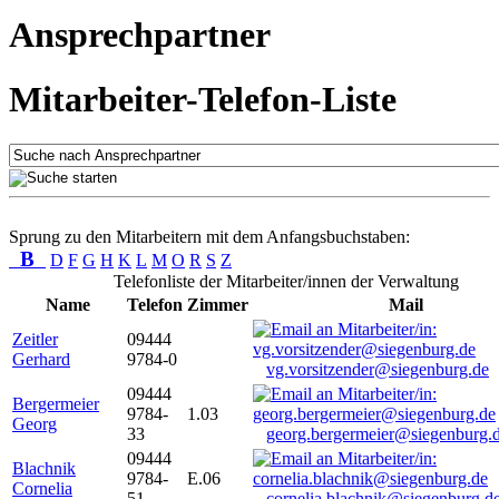
Ansprechpartner
Mitarbeiter-Telefon-Liste
Sprung zu den Mitarbeitern mit dem Anfangsbuchstaben:
B
D
F
G
H
K
L
M
O
R
S
Z
Telefonliste der Mitarbeiter/innen der Verwaltung
Name
Telefon
Zimmer
Mail
Zeitler
09444
Gerhard
9784-0
vg.vorsitzender@siegenburg.de
09444
Bergermeier
9784-
1.03
Georg
33
georg.bergermeier@siegenburg.
09444
Blachnik
9784-
E.06
Cornelia
51
cornelia.blachnik@siegenburg.d