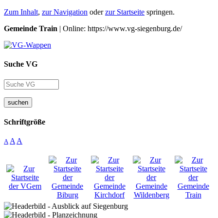
Zum Inhalt
,
zur Navigation
oder
zur Startseite
springen.
Gemeinde Train
| Online: https://www.vg-siegenburg.de/
Suche VG
suchen
Schriftgröße
A
A
A