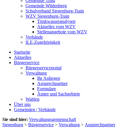
Gemeinde Train
Gemeinde Wildenberg
Schulverband Siegenburg-Train
WZV Siegenburg-Train
Trinkwasseranalysen
Aktuelles vom WZV
Stellenangebote vom WZV
Verbände
ILE-Zugehörigkeit
Startseite
Aktuelles
Bürgerservice
Bürgerserviceportal
Verwaltung
Ihr Anliegen
Ansprechpartner
Formulare
Ämter und Sachgebiete
Wahlen
Über uns
Gemeinden | Verbände
Sie sind hier:
Verwaltungsgemeinschaft
Siegenburg
>
Bürgerservice
>
Verwaltung
>
Ansprechpartner