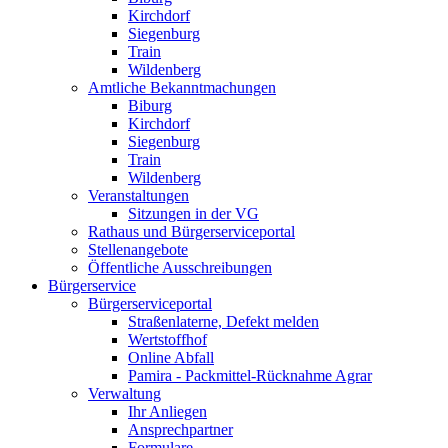
Kirchdorf
Siegenburg
Train
Wildenberg
Amtliche Bekanntmachungen
Biburg
Kirchdorf
Siegenburg
Train
Wildenberg
Veranstaltungen
Sitzungen in der VG
Rathaus und Bürgerserviceportal
Stellenangebote
Öffentliche Ausschreibungen
Bürgerservice
Bürgerserviceportal
Straßenlaterne, Defekt melden
Wertstoffhof
Online Abfall
Pamira - Packmittel-Rücknahme Agrar
Verwaltung
Ihr Anliegen
Ansprechpartner
Formulare