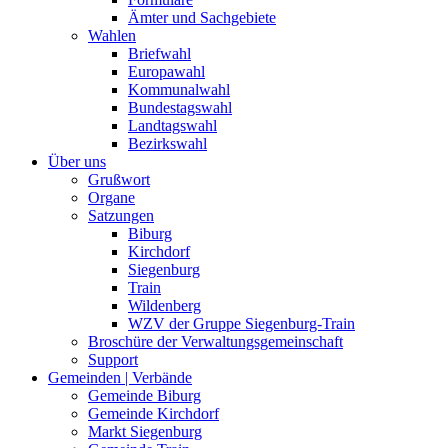
Ämter und Sachgebiete
Wahlen
Briefwahl
Europawahl
Kommunalwahl
Bundestagswahl
Landtagswahl
Bezirkswahl
Über uns
Grußwort
Organe
Satzungen
Biburg
Kirchdorf
Siegenburg
Train
Wildenberg
WZV der Gruppe Siegenburg-Train
Broschüre der Verwaltungsgemeinschaft
Support
Gemeinden | Verbände
Gemeinde Biburg
Gemeinde Kirchdorf
Markt Siegenburg