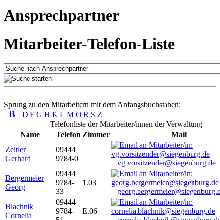
Ansprechpartner
Mitarbeiter-Telefon-Liste
Sprung zu den Mitarbeitern mit dem Anfangsbuchstaben:
B
D
F
G
H
K
L
M
O
R
S
Z
Telefonliste der Mitarbeiter/innen der Verwaltung
Name
Telefon
Zimmer
Mail
Zeitler
09444
Gerhard
9784-0
vg.vorsitzender@siegenburg.de
09444
Bergermeier
9784-
1.03
Georg
33
georg.bergermeier@siegenburg.
09444
Blachnik
9784-
E.06
Cornelia
51
cornelia.blachnik@siegenburg.d