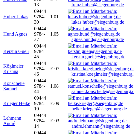
13
franz.huber@siegenburg.de
09444
Huber Lukas
9784-
1.01
30
lukas.huber@siegenburg.de
09444
Hund Agnes
9784-
1.05
37
agnes.hund@siegenburg.de
09444
Kerstin Gueli
9784-
45
kerstin.gueli@siegenbrug.de
09444
Köglmeier
9784-
E.07
Kristina
46
kristina.koeglmeier@siegenburg
09444
Konschelle
9784-
1.08
Samuel
44
samuel.konschelle@siegenburg.
09444
Krieger Heike
9784-
E.09
19
heike.krieger@siegenburg.de
09444
Lehmann
9784-
E.03
André
14
andre.lehmann@siegenburg.de
09444