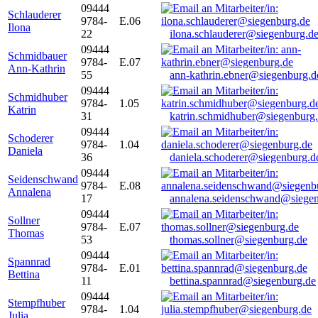
09444
Schlauderer
9784-
E.06
Ilona
22
ilona.schlauderer@siegenburg.d
09444
Schmidbauer
9784-
E.07
Ann-Kathrin
55
ann-kathrin.ebner@siegenburg.d
09444
Schmidhuber
9784-
1.05
Katrin
31
katrin.schmidhuber@siegenburg
09444
Schoderer
9784-
1.04
Daniela
36
daniela.schoderer@siegenburg.d
09444
Seidenschwand
9784-
E.08
Annalena
17
annalena.seidenschwand@siegen
09444
Sollner
9784-
E.07
Thomas
53
thomas.sollner@siegenburg.de
09444
Spannrad
9784-
E.01
Bettina
11
bettina.spannrad@siegenburg.de
09444
Stempfhuber
9784-
1.04
Julia