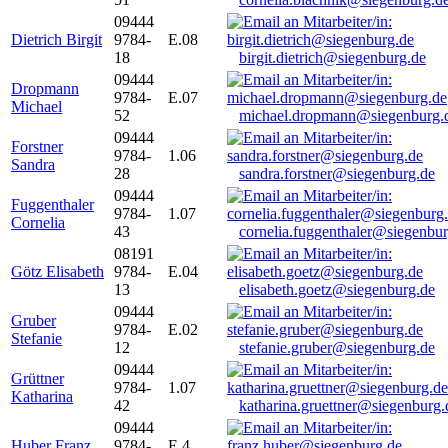
09444
Dietrich Birgit
9784-
E.08
18
birgit.dietrich@siegenburg.de
09444
Dropmann
9784-
E.07
Michael
52
michael.dropmann@siegenburg.
09444
Forstner
9784-
1.06
Sandra
28
sandra.forstner@siegenburg.de
09444
Fuggenthaler
9784-
1.07
Cornelia
43
cornelia.fuggenthaler@siegenbu
08191
Götz Elisabeth
9784-
E.04
13
elisabeth.goetz@siegenburg.de
09444
Gruber
9784-
E.02
Stefanie
12
stefanie.gruber@siegenburg.de
09444
Grüttner
9784-
1.07
Katharina
42
katharina.gruettner@siegenburg.
09444
Huber Franz
9784-
E 4