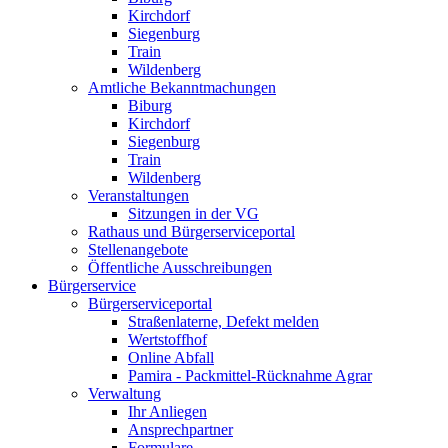
Kirchdorf
Siegenburg
Train
Wildenberg
Amtliche Bekanntmachungen
Biburg
Kirchdorf
Siegenburg
Train
Wildenberg
Veranstaltungen
Sitzungen in der VG
Rathaus und Bürgerserviceportal
Stellenangebote
Öffentliche Ausschreibungen
Bürgerservice
Bürgerserviceportal
Straßenlaterne, Defekt melden
Wertstoffhof
Online Abfall
Pamira - Packmittel-Rücknahme Agrar
Verwaltung
Ihr Anliegen
Ansprechpartner
Formulare