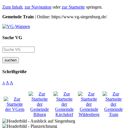
Zum Inhalt
,
zur Navigation
oder
zur Startseite
springen.
Gemeinde Train
| Online: https://www.vg-siegenburg.de/
Suche VG
suchen
Schriftgröße
A
A
A