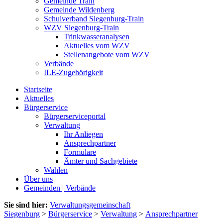
Gemeinde Train
Gemeinde Wildenberg
Schulverband Siegenburg-Train
WZV Siegenburg-Train
Trinkwasseranalysen
Aktuelles vom WZV
Stellenangebote vom WZV
Verbände
ILE-Zugehörigkeit
Startseite
Aktuelles
Bürgerservice
Bürgerserviceportal
Verwaltung
Ihr Anliegen
Ansprechpartner
Formulare
Ämter und Sachgebiete
Wahlen
Über uns
Gemeinden | Verbände
Sie sind hier:
Verwaltungsgemeinschaft
Siegenburg
>
Bürgerservice
>
Verwaltung
>
Ansprechpartner