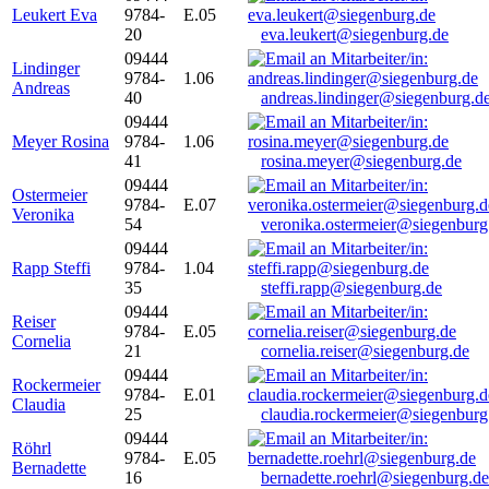
Leukert Eva
9784-
E.05
20
eva.leukert@siegenburg.de
09444
Lindinger
9784-
1.06
Andreas
40
andreas.lindinger@siegenburg.d
09444
Meyer Rosina
9784-
1.06
41
rosina.meyer@siegenburg.de
09444
Ostermeier
9784-
E.07
Veronika
54
veronika.ostermeier@siegenburg
09444
Rapp Steffi
9784-
1.04
35
steffi.rapp@siegenburg.de
09444
Reiser
9784-
E.05
Cornelia
21
cornelia.reiser@siegenburg.de
09444
Rockermeier
9784-
E.01
Claudia
25
claudia.rockermeier@siegenburg
09444
Röhrl
9784-
E.05
Bernadette
16
bernadette.roehrl@siegenburg.de