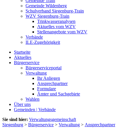
Gemeinde Train
Gemeinde Wildenberg
Schulverband Siegenburg-Train
WZV Siegenburg-Train
Trinkwasseranalysen
Aktuelles vom WZV
Stellenangebote vom WZV
Verbände
ILE-Zugehörigkeit
Startseite
Aktuelles
Bürgerservice
Bürgerserviceportal
Verwaltung
Ihr Anliegen
Ansprechpartner
Formulare
Ämter und Sachgebiete
Wahlen
Über uns
Gemeinden | Verbände
Sie sind hier:
Verwaltungsgemeinschaft
Siegenburg
>
Bürgerservice
>
Verwaltung
>
Ansprechpartner