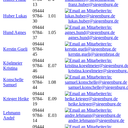
13
franz.huber@siegenburg.de
09444
Huber Lukas
9784-
1.01
30
lukas.huber@siegenburg.de
09444
Hund Agnes
9784-
1.05
37
agnes.hund@siegenburg.de
09444
Kerstin Gueli
9784-
45
kerstin.gueli@siegenbrug.de
09444
Köglmeier
9784-
E.07
Kristina
46
kristina.koeglmeier@siegenburg
09444
Konschelle
9784-
1.08
Samuel
44
samuel.konschelle@siegenburg.
09444
Krieger Heike
9784-
E.09
19
heike.krieger@siegenburg.de
09444
Lehmann
9784-
E.03
André
14
andre.lehmann@siegenburg.de
09444