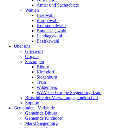
Ämter und Sachgebiete
Wahlen
Briefwahl
Europawahl
Kommunalwahl
Bundestagswahl
Landtagswahl
Bezirkswahl
Über uns
Grußwort
Organe
Satzungen
Biburg
Kirchdorf
Siegenburg
Train
Wildenberg
WZV der Gruppe Siegenburg-Train
Broschüre der Verwaltungsgemeinschaft
Support
Gemeinden | Verbände
Gemeinde Biburg
Gemeinde Kirchdorf
Markt Siegenburg