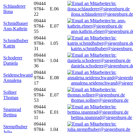
09444
Schlauderer
9784-
E.06
Ilona
22
ilona.schlauderer@siegenburg.d
09444
Schmidbauer
9784-
E.07
Ann-Kathrin
55
ann-kathrin.ebner@siegenburg.d
09444
Schmidhuber
9784-
1.05
Katrin
31
katrin.schmidhuber@siegenburg
09444
Schoderer
9784-
1.04
Daniela
36
daniela.schoderer@siegenburg.d
09444
Seidenschwand
9784-
E.08
Annalena
17
annalena.seidenschwand@siegen
09444
Sollner
9784-
E.07
Thomas
53
thomas.sollner@siegenburg.de
09444
Spannrad
9784-
E.01
Bettina
11
bettina.spannrad@siegenburg.de
09444
Stempfhuber
9784-
1.04
Julia