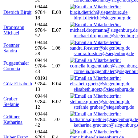
09444
Dietrich Birgit
9784-
E.08
18
birgit.dietrich@siegenburg.de
09444
Dropmann
9784-
E.07
Michael
52
michael.dropmann@siegenburg.
09444
Forstner
9784-
1.06
Sandra
28
sandra.forstner@siegenburg.de
09444
Fuggenthaler
9784-
1.07
Cornelia
43
cornelia.fuggenthaler@siegenbu
08191
Götz Elisabeth
9784-
E.04
13
elisabeth.goetz@siegenburg.de
09444
Gruber
9784-
E.02
Stefanie
12
stefanie.gruber@siegenburg.de
09444
Grüttner
9784-
1.07
Katharina
42
katharina.gruettner@siegenburg.
09444
Huber Franz
9784-
E 4