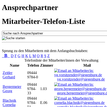
Ansprechpartner
Mitarbeiter-Telefon-Liste
Sprung zu den Mitarbeitern mit dem Anfangsbuchstaben:
B
D
F
G
H
K
L
M
O
R
S
Z
Telefonliste der Mitarbeiter/innen der Verwaltung
Name
Telefon
Zimmer
Mail
Zeitler
09444
Gerhard
9784-0
vg.vorsitzender@siegenburg.de
09444
Bergermeier
9784-
1.03
Georg
33
georg.bergermeier@siegenburg.
09444
Blachnik
9784-
E.06
Cornelia
51
cornelia.blachnik@siegenburg.d