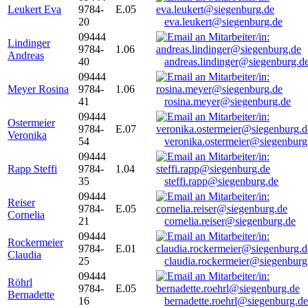
Leukert Eva
9784-
E.05
20
eva.leukert@siegenburg.de
09444
Lindinger
9784-
1.06
Andreas
40
andreas.lindinger@siegenburg.d
09444
Meyer Rosina
9784-
1.06
41
rosina.meyer@siegenburg.de
09444
Ostermeier
9784-
E.07
Veronika
54
veronika.ostermeier@siegenburg
09444
Rapp Steffi
9784-
1.04
35
steffi.rapp@siegenburg.de
09444
Reiser
9784-
E.05
Cornelia
21
cornelia.reiser@siegenburg.de
09444
Rockermeier
9784-
E.01
Claudia
25
claudia.rockermeier@siegenburg
09444
Röhrl
9784-
E.05
Bernadette
16
bernadette.roehrl@siegenburg.de