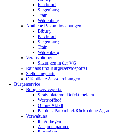
Kirchdorf
Siegenburg
Train
Wildenberg
Amtliche Bekanntmachungen
Biburg
Kirchdorf
Siegenburg
Train
Wildenberg
Veranstaltungen
Sitzungen in der VG
Rathaus und Bürgerserviceportal
Stellenangebote
Öffentliche Ausschreibungen
Bürgerservice
Bürgerserviceportal
Straßenlaterne, Defekt melden
Wertstoffhof
Online Abfall
Pamira - Packmittel-Rücknahme Agrar
Verwaltung
Ihr Anliegen
Ansprechpartner
Formulare