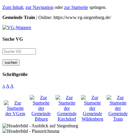
Zum Inhalt
,
zur Navigation
oder
zur Startseite
springen.
Gemeinde Train
| Online: https://www.vg-siegenburg.de/
Suche VG
suchen
Schriftgröße
A
A
A