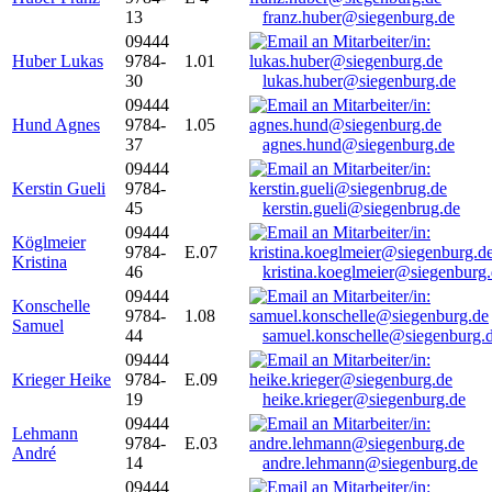
13
franz.huber@siegenburg.de
09444
Huber Lukas
9784-
1.01
30
lukas.huber@siegenburg.de
09444
Hund Agnes
9784-
1.05
37
agnes.hund@siegenburg.de
09444
Kerstin Gueli
9784-
45
kerstin.gueli@siegenbrug.de
09444
Köglmeier
9784-
E.07
Kristina
46
kristina.koeglmeier@siegenburg
09444
Konschelle
9784-
1.08
Samuel
44
samuel.konschelle@siegenburg.
09444
Krieger Heike
9784-
E.09
19
heike.krieger@siegenburg.de
09444
Lehmann
9784-
E.03
André
14
andre.lehmann@siegenburg.de
09444