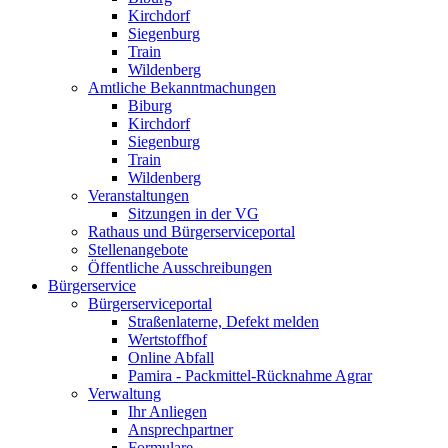
Kirchdorf
Siegenburg
Train
Wildenberg
Amtliche Bekanntmachungen
Biburg
Kirchdorf
Siegenburg
Train
Wildenberg
Veranstaltungen
Sitzungen in der VG
Rathaus und Bürgerserviceportal
Stellenangebote
Öffentliche Ausschreibungen
Bürgerservice
Bürgerserviceportal
Straßenlaterne, Defekt melden
Wertstoffhof
Online Abfall
Pamira - Packmittel-Rücknahme Agrar
Verwaltung
Ihr Anliegen
Ansprechpartner
Formulare