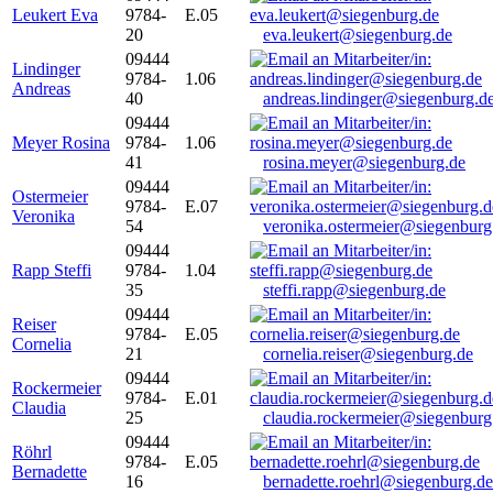
Leukert Eva
9784-
E.05
20
eva.leukert@siegenburg.de
09444
Lindinger
9784-
1.06
Andreas
40
andreas.lindinger@siegenburg.d
09444
Meyer Rosina
9784-
1.06
41
rosina.meyer@siegenburg.de
09444
Ostermeier
9784-
E.07
Veronika
54
veronika.ostermeier@siegenburg
09444
Rapp Steffi
9784-
1.04
35
steffi.rapp@siegenburg.de
09444
Reiser
9784-
E.05
Cornelia
21
cornelia.reiser@siegenburg.de
09444
Rockermeier
9784-
E.01
Claudia
25
claudia.rockermeier@siegenburg
09444
Röhrl
9784-
E.05
Bernadette
16
bernadette.roehrl@siegenburg.de