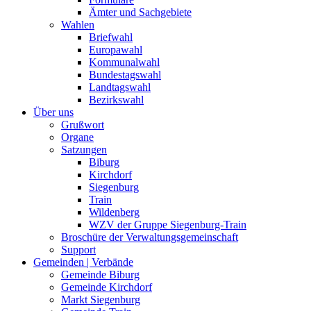
Ämter und Sachgebiete
Wahlen
Briefwahl
Europawahl
Kommunalwahl
Bundestagswahl
Landtagswahl
Bezirkswahl
Über uns
Grußwort
Organe
Satzungen
Biburg
Kirchdorf
Siegenburg
Train
Wildenberg
WZV der Gruppe Siegenburg-Train
Broschüre der Verwaltungsgemeinschaft
Support
Gemeinden | Verbände
Gemeinde Biburg
Gemeinde Kirchdorf
Markt Siegenburg