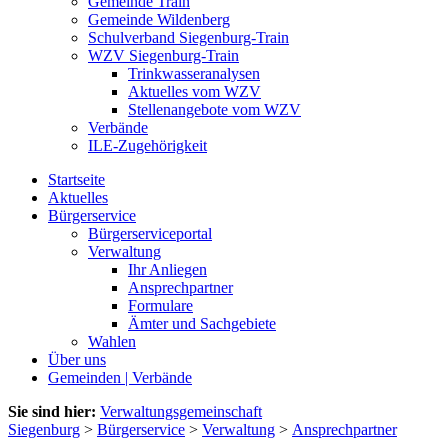
Gemeinde Train
Gemeinde Wildenberg
Schulverband Siegenburg-Train
WZV Siegenburg-Train
Trinkwasseranalysen
Aktuelles vom WZV
Stellenangebote vom WZV
Verbände
ILE-Zugehörigkeit
Startseite
Aktuelles
Bürgerservice
Bürgerserviceportal
Verwaltung
Ihr Anliegen
Ansprechpartner
Formulare
Ämter und Sachgebiete
Wahlen
Über uns
Gemeinden | Verbände
Sie sind hier:
Verwaltungsgemeinschaft
Siegenburg
>
Bürgerservice
>
Verwaltung
>
Ansprechpartner