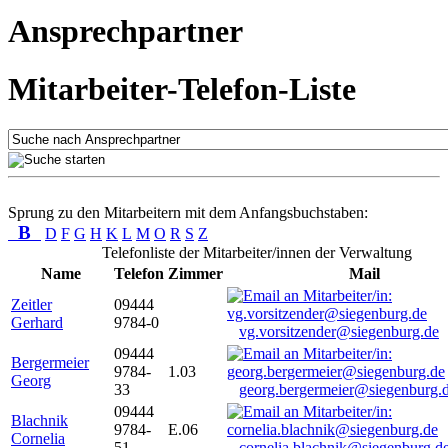
Ansprechpartner
Mitarbeiter-Telefon-Liste
Sprung zu den Mitarbeitern mit dem Anfangsbuchstaben:
B
D
F
G
H
K
L
M
O
R
S
Z
Telefonliste der Mitarbeiter/innen der Verwaltung
Name
Telefon
Zimmer
Mail
Zeitler
09444
Gerhard
9784-0
vg.vorsitzender@siegenburg.de
09444
Bergermeier
9784-
1.03
Georg
33
georg.bergermeier@siegenburg.
09444
Blachnik
9784-
E.06
Cornelia
51
cornelia.blachnik@siegenburg.d