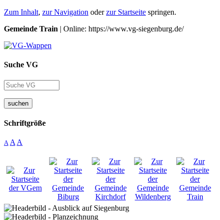
Zum Inhalt
,
zur Navigation
oder
zur Startseite
springen.
Gemeinde Train
| Online: https://www.vg-siegenburg.de/
Suche VG
suchen
Schriftgröße
A
A
A