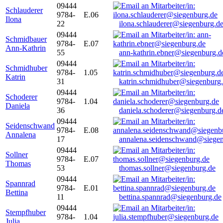
09444
Schlauderer
9784-
E.06
Ilona
22
ilona.schlauderer@siegenburg.d
09444
Schmidbauer
9784-
E.07
Ann-Kathrin
55
ann-kathrin.ebner@siegenburg.d
09444
Schmidhuber
9784-
1.05
Katrin
31
katrin.schmidhuber@siegenburg
09444
Schoderer
9784-
1.04
Daniela
36
daniela.schoderer@siegenburg.d
09444
Seidenschwand
9784-
E.08
Annalena
17
annalena.seidenschwand@siegen
09444
Sollner
9784-
E.07
Thomas
53
thomas.sollner@siegenburg.de
09444
Spannrad
9784-
E.01
Bettina
11
bettina.spannrad@siegenburg.de
09444
Stempfhuber
9784-
1.04
Julia