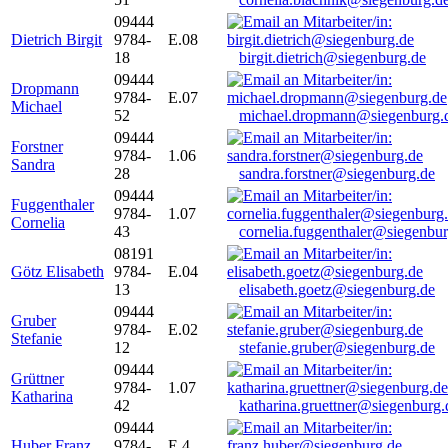
09444
Dietrich Birgit
9784-
E.08
18
birgit.dietrich@siegenburg.de
09444
Dropmann
9784-
E.07
Michael
52
michael.dropmann@siegenburg.
09444
Forstner
9784-
1.06
Sandra
28
sandra.forstner@siegenburg.de
09444
Fuggenthaler
9784-
1.07
Cornelia
43
cornelia.fuggenthaler@siegenbu
08191
Götz Elisabeth
9784-
E.04
13
elisabeth.goetz@siegenburg.de
09444
Gruber
9784-
E.02
Stefanie
12
stefanie.gruber@siegenburg.de
09444
Grüttner
9784-
1.07
Katharina
42
katharina.gruettner@siegenburg.
09444
Huber Franz
9784-
E 4