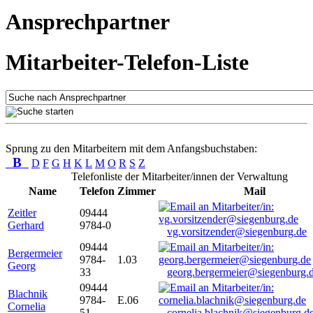
Ansprechpartner
Mitarbeiter-Telefon-Liste
Sprung zu den Mitarbeitern mit dem Anfangsbuchstaben:
B
D
F
G
H
K
L
M
O
R
S
Z
Telefonliste der Mitarbeiter/innen der Verwaltung
Name
Telefon
Zimmer
Mail
Zeitler
09444
Gerhard
9784-0
vg.vorsitzender@siegenburg.de
09444
Bergermeier
9784-
1.03
Georg
33
georg.bergermeier@siegenburg.
09444
Blachnik
9784-
E.06
Cornelia
51
cornelia.blachnik@siegenburg.d