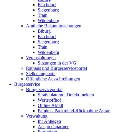
Kirchdorf
Siegenburg
Train
Wildenberg
Amtliche Bekanntmachungen
Biburg
Kirchdorf
Siegenburg
Train
Wildenberg
Veranstaltungen
Sitzungen in der VG
Rathaus und Bürgerserviceportal
Stellenangebote
Öffentliche Ausschreibungen
Bürgerservice
Bürgerserviceportal
Straßenlaterne, Defekt melden
Wertstoffhof
Online Abfall
Pamira - Packmittel-Rücknahme Agrar
Verwaltung
Ihr Anliegen
Ansprechpartner
Formulare