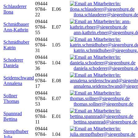
09444
Schlauderer
9784-
E.06
Ilona
22
ilona.schlauderer@siegenburg.d
09444
Schmidbauer
9784-
E.07
Ann-Kathrin
55
ann-kathrin.ebner@siegenburg.d
09444
Schmidhuber
9784-
1.05
Katrin
31
katrin.schmidhuber@siegenburg
09444
Schoderer
9784-
1.04
Daniela
36
daniela.schoderer@siegenburg.d
09444
Seidenschwand
9784-
E.08
Annalena
17
annalena.seidenschwand@siegen
09444
Sollner
9784-
E.07
Thomas
53
thomas.sollner@siegenburg.de
09444
Spannrad
9784-
E.01
Bettina
11
bettina.spannrad@siegenburg.de
09444
Stempfhuber
9784-
1.04
Julia