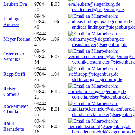
Leukert Eva
9784-
E.05
20
eva.leukert@siegenburg.de
09444
Lindinger
9784-
1.06
Andreas
40
andreas.lindinger@siegenburg.d
09444
Meyer Rosina
9784-
1.06
41
rosina.meyer@siegenburg.de
09444
Ostermeier
9784-
E.07
Veronika
54
veronika.ostermeier@siegenburg
09444
Rapp Steffi
9784-
1.04
35
steffi.rapp@siegenburg.de
09444
Reiser
9784-
E.05
Cornelia
21
cornelia.reiser@siegenburg.de
09444
Rockermeier
9784-
E.01
Claudia
25
claudia.rockermeier@siegenburg
09444
Röhrl
9784-
E.05
Bernadette
16
bernadette.roehrl@siegenburg.de