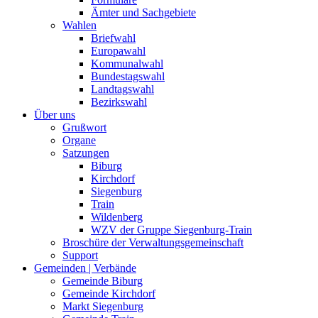
Ämter und Sachgebiete
Wahlen
Briefwahl
Europawahl
Kommunalwahl
Bundestagswahl
Landtagswahl
Bezirkswahl
Über uns
Grußwort
Organe
Satzungen
Biburg
Kirchdorf
Siegenburg
Train
Wildenberg
WZV der Gruppe Siegenburg-Train
Broschüre der Verwaltungsgemeinschaft
Support
Gemeinden | Verbände
Gemeinde Biburg
Gemeinde Kirchdorf
Markt Siegenburg