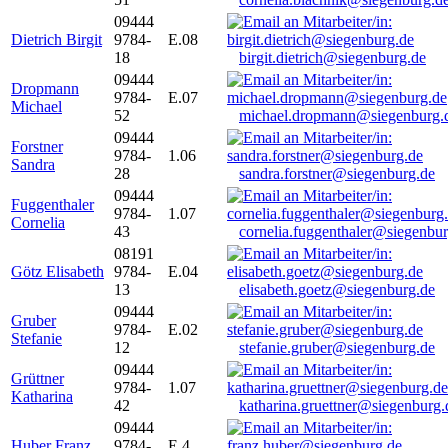
09444
Dietrich Birgit
9784-
E.08
18
birgit.dietrich@siegenburg.de
09444
Dropmann
9784-
E.07
Michael
52
michael.dropmann@siegenburg.
09444
Forstner
9784-
1.06
Sandra
28
sandra.forstner@siegenburg.de
09444
Fuggenthaler
9784-
1.07
Cornelia
43
cornelia.fuggenthaler@siegenbu
08191
Götz Elisabeth
9784-
E.04
13
elisabeth.goetz@siegenburg.de
09444
Gruber
9784-
E.02
Stefanie
12
stefanie.gruber@siegenburg.de
09444
Grüttner
9784-
1.07
Katharina
42
katharina.gruettner@siegenburg.
09444
Huber Franz
9784-
E 4