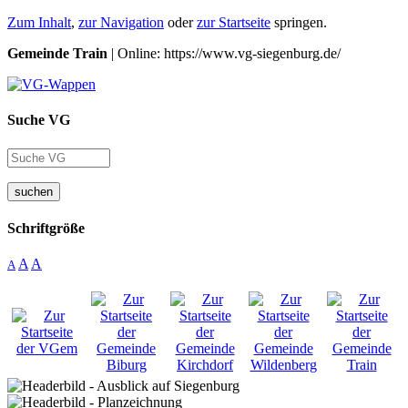
Zum Inhalt
,
zur Navigation
oder
zur Startseite
springen.
Gemeinde Train
| Online: https://www.vg-siegenburg.de/
Suche VG
suchen
Schriftgröße
A
A
A