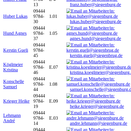
13
franz.huber@siegenburg.de
09444
Huber Lukas
9784-
1.01
30
lukas.huber@siegenburg.de
09444
Hund Agnes
9784-
1.05
37
agnes.hund@siegenburg.de
09444
Kerstin Gueli
9784-
45
kerstin.gueli@siegenbrug.de
09444
Köglmeier
9784-
E.07
Kristina
46
kristina.koeglmeier@siegenburg
09444
Konschelle
9784-
1.08
Samuel
44
samuel.konschelle@siegenburg.
09444
Krieger Heike
9784-
E.09
19
heike.krieger@siegenburg.de
09444
Lehmann
9784-
E.03
André
14
andre.lehmann@siegenburg.de
09444