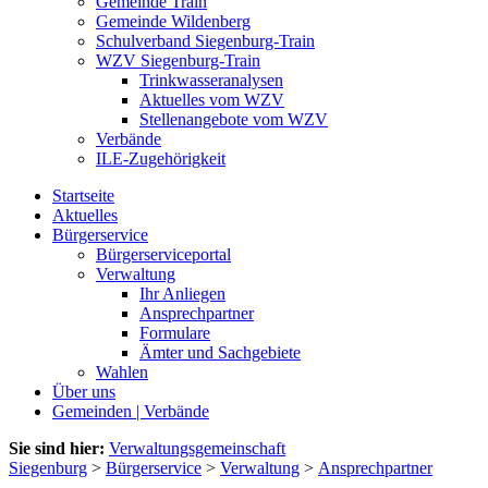
Gemeinde Train
Gemeinde Wildenberg
Schulverband Siegenburg-Train
WZV Siegenburg-Train
Trinkwasseranalysen
Aktuelles vom WZV
Stellenangebote vom WZV
Verbände
ILE-Zugehörigkeit
Startseite
Aktuelles
Bürgerservice
Bürgerserviceportal
Verwaltung
Ihr Anliegen
Ansprechpartner
Formulare
Ämter und Sachgebiete
Wahlen
Über uns
Gemeinden | Verbände
Sie sind hier:
Verwaltungsgemeinschaft
Siegenburg
>
Bürgerservice
>
Verwaltung
>
Ansprechpartner