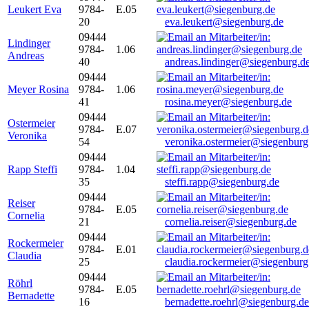
Leukert Eva
9784-
E.05
20
eva.leukert@siegenburg.de
09444
Lindinger
9784-
1.06
Andreas
40
andreas.lindinger@siegenburg.d
09444
Meyer Rosina
9784-
1.06
41
rosina.meyer@siegenburg.de
09444
Ostermeier
9784-
E.07
Veronika
54
veronika.ostermeier@siegenburg
09444
Rapp Steffi
9784-
1.04
35
steffi.rapp@siegenburg.de
09444
Reiser
9784-
E.05
Cornelia
21
cornelia.reiser@siegenburg.de
09444
Rockermeier
9784-
E.01
Claudia
25
claudia.rockermeier@siegenburg
09444
Röhrl
9784-
E.05
Bernadette
16
bernadette.roehrl@siegenburg.de