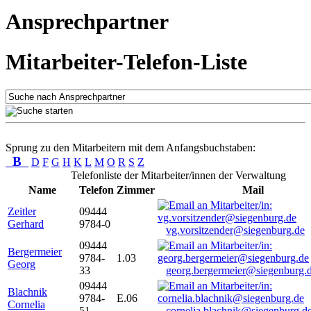
Ansprechpartner
Mitarbeiter-Telefon-Liste
Sprung zu den Mitarbeitern mit dem Anfangsbuchstaben:
B
D
F
G
H
K
L
M
O
R
S
Z
Telefonliste der Mitarbeiter/innen der Verwaltung
Name
Telefon
Zimmer
Mail
Zeitler
09444
Gerhard
9784-0
vg.vorsitzender@siegenburg.de
09444
Bergermeier
9784-
1.03
Georg
33
georg.bergermeier@siegenburg.
09444
Blachnik
9784-
E.06
Cornelia
51
cornelia.blachnik@siegenburg.d