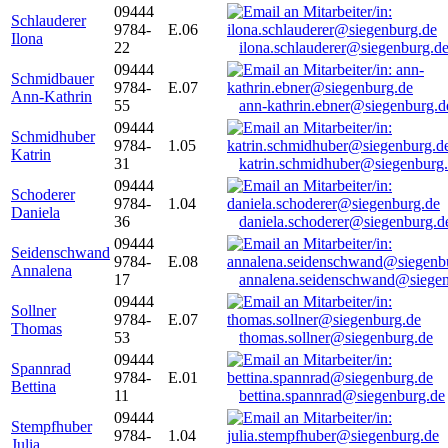
09444
Schlauderer
9784-
E.06
Ilona
22
ilona.schlauderer@siegenburg.d
09444
Schmidbauer
9784-
E.07
Ann-Kathrin
55
ann-kathrin.ebner@siegenburg.d
09444
Schmidhuber
9784-
1.05
Katrin
31
katrin.schmidhuber@siegenburg
09444
Schoderer
9784-
1.04
Daniela
36
daniela.schoderer@siegenburg.d
09444
Seidenschwand
9784-
E.08
Annalena
17
annalena.seidenschwand@siegen
09444
Sollner
9784-
E.07
Thomas
53
thomas.sollner@siegenburg.de
09444
Spannrad
9784-
E.01
Bettina
11
bettina.spannrad@siegenburg.de
09444
Stempfhuber
9784-
1.04
Julia