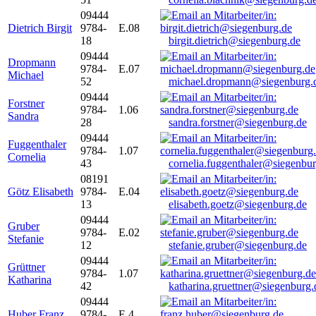
09444
Dietrich Birgit
9784-
E.08
18
birgit.dietrich@siegenburg.de
09444
Dropmann
9784-
E.07
Michael
52
michael.dropmann@siegenburg.
09444
Forstner
9784-
1.06
Sandra
28
sandra.forstner@siegenburg.de
09444
Fuggenthaler
9784-
1.07
Cornelia
43
cornelia.fuggenthaler@siegenbu
08191
Götz Elisabeth
9784-
E.04
13
elisabeth.goetz@siegenburg.de
09444
Gruber
9784-
E.02
Stefanie
12
stefanie.gruber@siegenburg.de
09444
Grüttner
9784-
1.07
Katharina
42
katharina.gruettner@siegenburg.
09444
Huber Franz
9784-
E 4