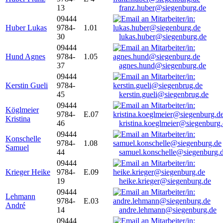
13
franz.huber@siegenburg.de
09444
Huber Lukas
9784-
1.01
30
lukas.huber@siegenburg.de
09444
Hund Agnes
9784-
1.05
37
agnes.hund@siegenburg.de
09444
Kerstin Gueli
9784-
45
kerstin.gueli@siegenbrug.de
09444
Köglmeier
9784-
E.07
Kristina
46
kristina.koeglmeier@siegenburg
09444
Konschelle
9784-
1.08
Samuel
44
samuel.konschelle@siegenburg.
09444
Krieger Heike
9784-
E.09
19
heike.krieger@siegenburg.de
09444
Lehmann
9784-
E.03
André
14
andre.lehmann@siegenburg.de
09444