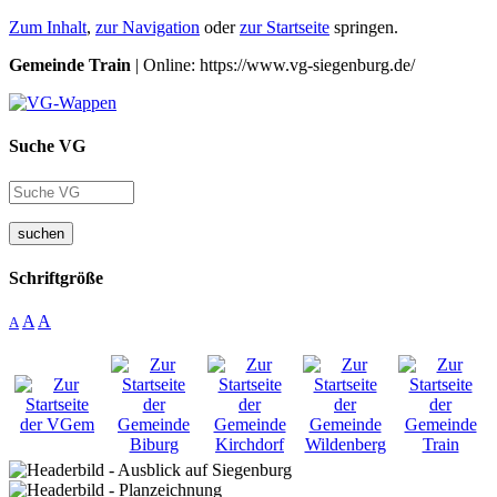
Zum Inhalt
,
zur Navigation
oder
zur Startseite
springen.
Gemeinde Train
| Online: https://www.vg-siegenburg.de/
Suche VG
suchen
Schriftgröße
A
A
A