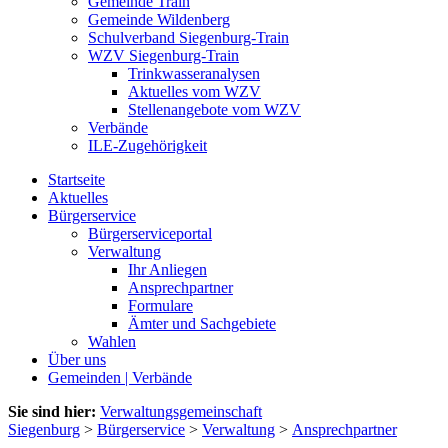
Gemeinde Train
Gemeinde Wildenberg
Schulverband Siegenburg-Train
WZV Siegenburg-Train
Trinkwasseranalysen
Aktuelles vom WZV
Stellenangebote vom WZV
Verbände
ILE-Zugehörigkeit
Startseite
Aktuelles
Bürgerservice
Bürgerserviceportal
Verwaltung
Ihr Anliegen
Ansprechpartner
Formulare
Ämter und Sachgebiete
Wahlen
Über uns
Gemeinden | Verbände
Sie sind hier:
Verwaltungsgemeinschaft
Siegenburg
>
Bürgerservice
>
Verwaltung
>
Ansprechpartner