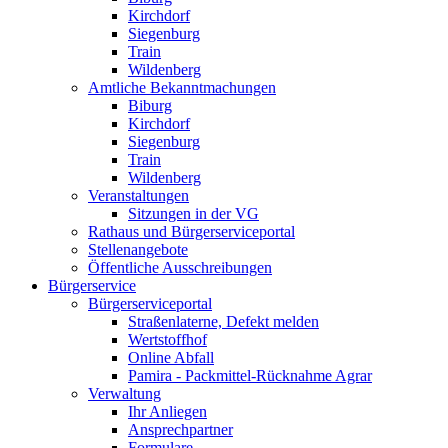
Kirchdorf
Siegenburg
Train
Wildenberg
Amtliche Bekanntmachungen
Biburg
Kirchdorf
Siegenburg
Train
Wildenberg
Veranstaltungen
Sitzungen in der VG
Rathaus und Bürgerserviceportal
Stellenangebote
Öffentliche Ausschreibungen
Bürgerservice
Bürgerserviceportal
Straßenlaterne, Defekt melden
Wertstoffhof
Online Abfall
Pamira - Packmittel-Rücknahme Agrar
Verwaltung
Ihr Anliegen
Ansprechpartner
Formulare