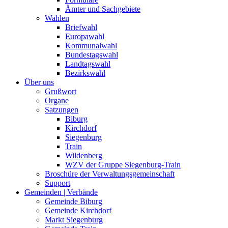
Ämter und Sachgebiete
Wahlen
Briefwahl
Europawahl
Kommunalwahl
Bundestagswahl
Landtagswahl
Bezirkswahl
Über uns
Grußwort
Organe
Satzungen
Biburg
Kirchdorf
Siegenburg
Train
Wildenberg
WZV der Gruppe Siegenburg-Train
Broschüre der Verwaltungsgemeinschaft
Support
Gemeinden | Verbände
Gemeinde Biburg
Gemeinde Kirchdorf
Markt Siegenburg