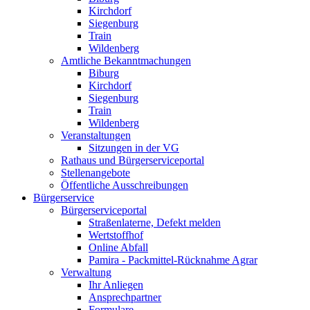
Kirchdorf
Siegenburg
Train
Wildenberg
Amtliche Bekanntmachungen
Biburg
Kirchdorf
Siegenburg
Train
Wildenberg
Veranstaltungen
Sitzungen in der VG
Rathaus und Bürgerserviceportal
Stellenangebote
Öffentliche Ausschreibungen
Bürgerservice
Bürgerserviceportal
Straßenlaterne, Defekt melden
Wertstoffhof
Online Abfall
Pamira - Packmittel-Rücknahme Agrar
Verwaltung
Ihr Anliegen
Ansprechpartner
Formulare