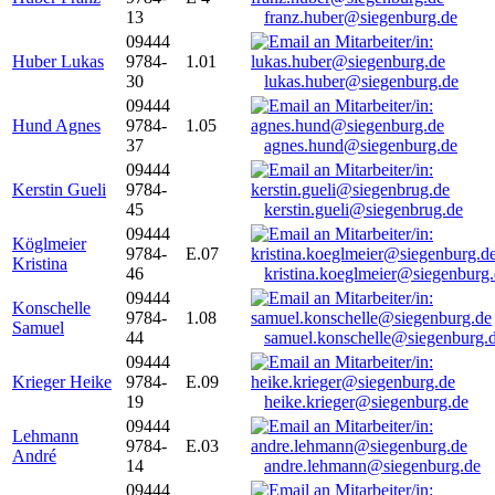
13
franz.huber@siegenburg.de
09444
Huber Lukas
9784-
1.01
30
lukas.huber@siegenburg.de
09444
Hund Agnes
9784-
1.05
37
agnes.hund@siegenburg.de
09444
Kerstin Gueli
9784-
45
kerstin.gueli@siegenbrug.de
09444
Köglmeier
9784-
E.07
Kristina
46
kristina.koeglmeier@siegenburg
09444
Konschelle
9784-
1.08
Samuel
44
samuel.konschelle@siegenburg.
09444
Krieger Heike
9784-
E.09
19
heike.krieger@siegenburg.de
09444
Lehmann
9784-
E.03
André
14
andre.lehmann@siegenburg.de
09444