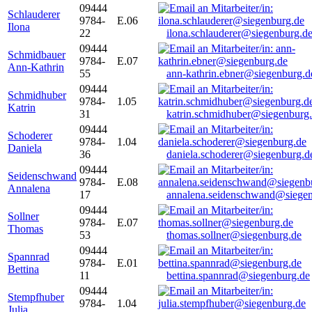
09444
Schlauderer
9784-
E.06
Ilona
22
ilona.schlauderer@siegenburg.d
09444
Schmidbauer
9784-
E.07
Ann-Kathrin
55
ann-kathrin.ebner@siegenburg.d
09444
Schmidhuber
9784-
1.05
Katrin
31
katrin.schmidhuber@siegenburg
09444
Schoderer
9784-
1.04
Daniela
36
daniela.schoderer@siegenburg.d
09444
Seidenschwand
9784-
E.08
Annalena
17
annalena.seidenschwand@siegen
09444
Sollner
9784-
E.07
Thomas
53
thomas.sollner@siegenburg.de
09444
Spannrad
9784-
E.01
Bettina
11
bettina.spannrad@siegenburg.de
09444
Stempfhuber
9784-
1.04
Julia