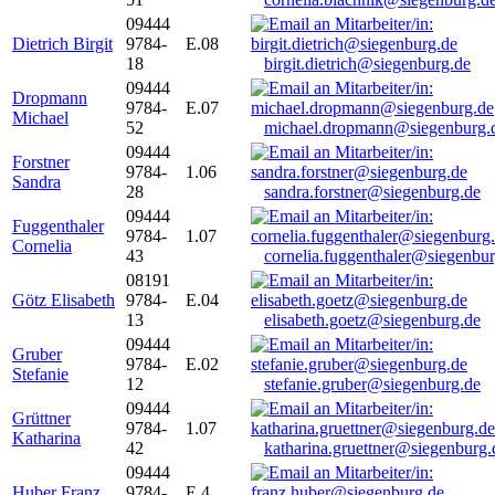
09444
Dietrich Birgit
9784-
E.08
18
birgit.dietrich@siegenburg.de
09444
Dropmann
9784-
E.07
Michael
52
michael.dropmann@siegenburg.
09444
Forstner
9784-
1.06
Sandra
28
sandra.forstner@siegenburg.de
09444
Fuggenthaler
9784-
1.07
Cornelia
43
cornelia.fuggenthaler@siegenbu
08191
Götz Elisabeth
9784-
E.04
13
elisabeth.goetz@siegenburg.de
09444
Gruber
9784-
E.02
Stefanie
12
stefanie.gruber@siegenburg.de
09444
Grüttner
9784-
1.07
Katharina
42
katharina.gruettner@siegenburg.
09444
Huber Franz
9784-
E 4