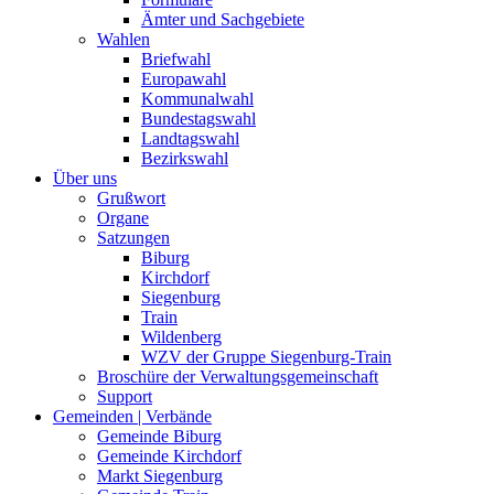
Ämter und Sachgebiete
Wahlen
Briefwahl
Europawahl
Kommunalwahl
Bundestagswahl
Landtagswahl
Bezirkswahl
Über uns
Grußwort
Organe
Satzungen
Biburg
Kirchdorf
Siegenburg
Train
Wildenberg
WZV der Gruppe Siegenburg-Train
Broschüre der Verwaltungsgemeinschaft
Support
Gemeinden | Verbände
Gemeinde Biburg
Gemeinde Kirchdorf
Markt Siegenburg