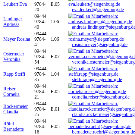
Leukert Eva
9784-
E.05
20
eva.leukert@siegenburg.de
09444
Lindinger
9784-
1.06
Andreas
40
andreas.lindinger@siegenburg.d
09444
Meyer Rosina
9784-
1.06
41
rosina.meyer@siegenburg.de
09444
Ostermeier
9784-
E.07
Veronika
54
veronika.ostermeier@siegenburg
09444
Rapp Steffi
9784-
1.04
35
steffi.rapp@siegenburg.de
09444
Reiser
9784-
E.05
Cornelia
21
cornelia.reiser@siegenburg.de
09444
Rockermeier
9784-
E.01
Claudia
25
claudia.rockermeier@siegenburg
09444
Röhrl
9784-
E.05
Bernadette
16
bernadette.roehrl@siegenburg.de