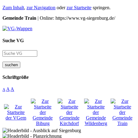
Zum Inhalt
,
zur Navigation
oder
zur Startseite
springen.
Gemeinde Train
| Online: https://www.vg-siegenburg.de/
Suche VG
suchen
Schriftgröße
A
A
A