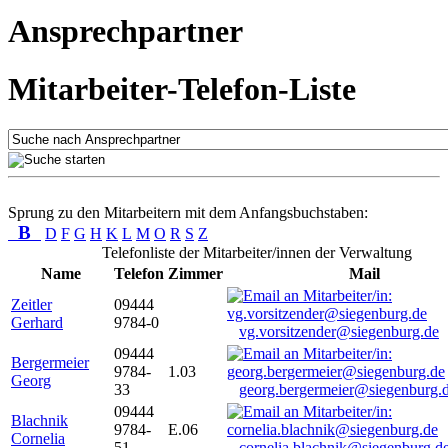
Ansprechpartner
Mitarbeiter-Telefon-Liste
Sprung zu den Mitarbeitern mit dem Anfangsbuchstaben:
B
D
F
G
H
K
L
M
O
R
S
Z
Telefonliste der Mitarbeiter/innen der Verwaltung
Name
Telefon
Zimmer
Mail
Zeitler
09444
Gerhard
9784-0
vg.vorsitzender@siegenburg.de
09444
Bergermeier
9784-
1.03
Georg
33
georg.bergermeier@siegenburg.
09444
Blachnik
9784-
E.06
Cornelia
51
cornelia.blachnik@siegenburg.d