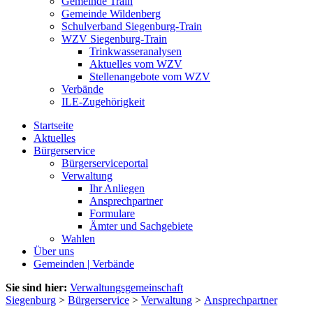
Gemeinde Train
Gemeinde Wildenberg
Schulverband Siegenburg-Train
WZV Siegenburg-Train
Trinkwasseranalysen
Aktuelles vom WZV
Stellenangebote vom WZV
Verbände
ILE-Zugehörigkeit
Startseite
Aktuelles
Bürgerservice
Bürgerserviceportal
Verwaltung
Ihr Anliegen
Ansprechpartner
Formulare
Ämter und Sachgebiete
Wahlen
Über uns
Gemeinden | Verbände
Sie sind hier:
Verwaltungsgemeinschaft
Siegenburg
>
Bürgerservice
>
Verwaltung
>
Ansprechpartner