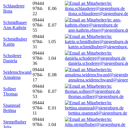
09444
Schlauderer
9784-
E.06
Ilona
22
ilona.schlauderer@siegenburg.d
09444
Schmidbauer
9784-
E.07
Ann-Kathrin
55
ann-kathrin.ebner@siegenburg.d
09444
Schmidhuber
9784-
1.05
Katrin
31
katrin.schmidhuber@siegenburg
09444
Schoderer
9784-
1.04
Daniela
36
daniela.schoderer@siegenburg.d
09444
Seidenschwand
9784-
E.08
Annalena
17
annalena.seidenschwand@siegen
09444
Sollner
9784-
E.07
Thomas
53
thomas.sollner@siegenburg.de
09444
Spannrad
9784-
E.01
Bettina
11
bettina.spannrad@siegenburg.de
09444
Stempfhuber
9784-
1.04
Julia