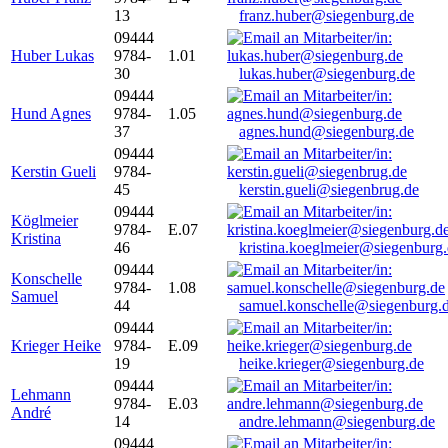
13
franz.huber@siegenburg.de
09444
Huber Lukas
9784-
1.01
30
lukas.huber@siegenburg.de
09444
Hund Agnes
9784-
1.05
37
agnes.hund@siegenburg.de
09444
Kerstin Gueli
9784-
45
kerstin.gueli@siegenbrug.de
09444
Köglmeier
9784-
E.07
Kristina
46
kristina.koeglmeier@siegenburg
09444
Konschelle
9784-
1.08
Samuel
44
samuel.konschelle@siegenburg.
09444
Krieger Heike
9784-
E.09
19
heike.krieger@siegenburg.de
09444
Lehmann
9784-
E.03
André
14
andre.lehmann@siegenburg.de
09444