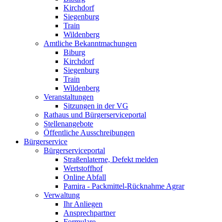
Kirchdorf
Siegenburg
Train
Wildenberg
Amtliche Bekanntmachungen
Biburg
Kirchdorf
Siegenburg
Train
Wildenberg
Veranstaltungen
Sitzungen in der VG
Rathaus und Bürgerserviceportal
Stellenangebote
Öffentliche Ausschreibungen
Bürgerservice
Bürgerserviceportal
Straßenlaterne, Defekt melden
Wertstoffhof
Online Abfall
Pamira - Packmittel-Rücknahme Agrar
Verwaltung
Ihr Anliegen
Ansprechpartner
Formulare