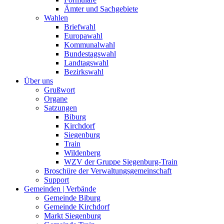
Ämter und Sachgebiete
Wahlen
Briefwahl
Europawahl
Kommunalwahl
Bundestagswahl
Landtagswahl
Bezirkswahl
Über uns
Grußwort
Organe
Satzungen
Biburg
Kirchdorf
Siegenburg
Train
Wildenberg
WZV der Gruppe Siegenburg-Train
Broschüre der Verwaltungsgemeinschaft
Support
Gemeinden | Verbände
Gemeinde Biburg
Gemeinde Kirchdorf
Markt Siegenburg