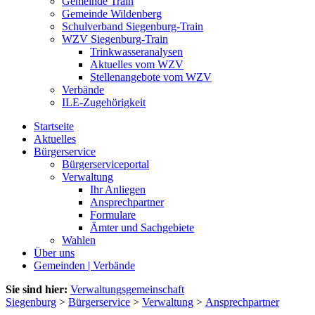
Gemeinde Train
Gemeinde Wildenberg
Schulverband Siegenburg-Train
WZV Siegenburg-Train
Trinkwasseranalysen
Aktuelles vom WZV
Stellenangebote vom WZV
Verbände
ILE-Zugehörigkeit
Startseite
Aktuelles
Bürgerservice
Bürgerserviceportal
Verwaltung
Ihr Anliegen
Ansprechpartner
Formulare
Ämter und Sachgebiete
Wahlen
Über uns
Gemeinden | Verbände
Sie sind hier:
Verwaltungsgemeinschaft
Siegenburg
>
Bürgerservice
>
Verwaltung
>
Ansprechpartner