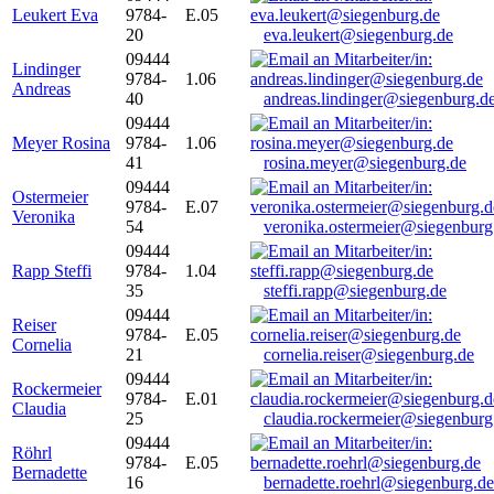
Leukert Eva
9784-
E.05
20
eva.leukert@siegenburg.de
09444
Lindinger
9784-
1.06
Andreas
40
andreas.lindinger@siegenburg.d
09444
Meyer Rosina
9784-
1.06
41
rosina.meyer@siegenburg.de
09444
Ostermeier
9784-
E.07
Veronika
54
veronika.ostermeier@siegenburg
09444
Rapp Steffi
9784-
1.04
35
steffi.rapp@siegenburg.de
09444
Reiser
9784-
E.05
Cornelia
21
cornelia.reiser@siegenburg.de
09444
Rockermeier
9784-
E.01
Claudia
25
claudia.rockermeier@siegenburg
09444
Röhrl
9784-
E.05
Bernadette
16
bernadette.roehrl@siegenburg.de