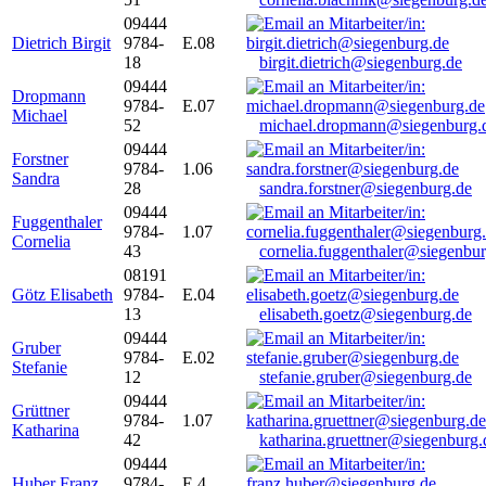
09444
Dietrich Birgit
9784-
E.08
18
birgit.dietrich@siegenburg.de
09444
Dropmann
9784-
E.07
Michael
52
michael.dropmann@siegenburg.
09444
Forstner
9784-
1.06
Sandra
28
sandra.forstner@siegenburg.de
09444
Fuggenthaler
9784-
1.07
Cornelia
43
cornelia.fuggenthaler@siegenbu
08191
Götz Elisabeth
9784-
E.04
13
elisabeth.goetz@siegenburg.de
09444
Gruber
9784-
E.02
Stefanie
12
stefanie.gruber@siegenburg.de
09444
Grüttner
9784-
1.07
Katharina
42
katharina.gruettner@siegenburg.
09444
Huber Franz
9784-
E 4