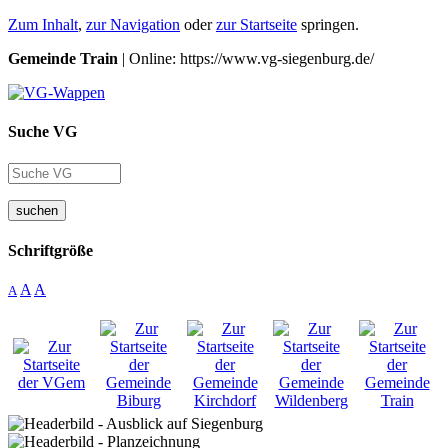
Zum Inhalt
,
zur Navigation
oder
zur Startseite
springen.
Gemeinde Train
| Online: https://www.vg-siegenburg.de/
Suche VG
suchen
Schriftgröße
A
A
A