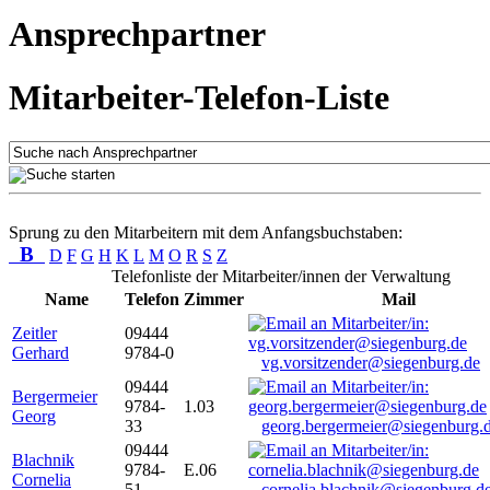
Ansprechpartner
Mitarbeiter-Telefon-Liste
Sprung zu den Mitarbeitern mit dem Anfangsbuchstaben:
B
D
F
G
H
K
L
M
O
R
S
Z
Telefonliste der Mitarbeiter/innen der Verwaltung
Name
Telefon
Zimmer
Mail
Zeitler
09444
Gerhard
9784-0
vg.vorsitzender@siegenburg.de
09444
Bergermeier
9784-
1.03
Georg
33
georg.bergermeier@siegenburg.
09444
Blachnik
9784-
E.06
Cornelia
51
cornelia.blachnik@siegenburg.d