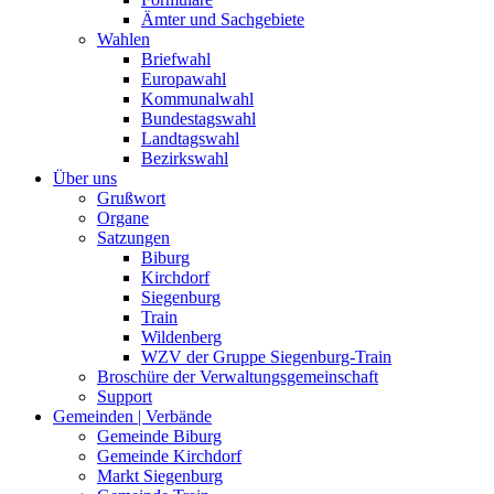
Ämter und Sachgebiete
Wahlen
Briefwahl
Europawahl
Kommunalwahl
Bundestagswahl
Landtagswahl
Bezirkswahl
Über uns
Grußwort
Organe
Satzungen
Biburg
Kirchdorf
Siegenburg
Train
Wildenberg
WZV der Gruppe Siegenburg-Train
Broschüre der Verwaltungsgemeinschaft
Support
Gemeinden | Verbände
Gemeinde Biburg
Gemeinde Kirchdorf
Markt Siegenburg