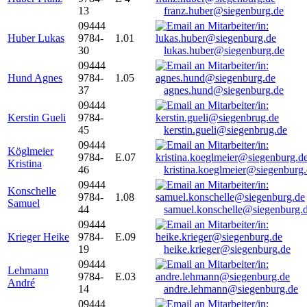
13
franz.huber@siegenburg.de
09444
Huber Lukas
9784-
1.01
30
lukas.huber@siegenburg.de
09444
Hund Agnes
9784-
1.05
37
agnes.hund@siegenburg.de
09444
Kerstin Gueli
9784-
45
kerstin.gueli@siegenbrug.de
09444
Köglmeier
9784-
E.07
Kristina
46
kristina.koeglmeier@siegenburg
09444
Konschelle
9784-
1.08
Samuel
44
samuel.konschelle@siegenburg.
09444
Krieger Heike
9784-
E.09
19
heike.krieger@siegenburg.de
09444
Lehmann
9784-
E.03
André
14
andre.lehmann@siegenburg.de
09444