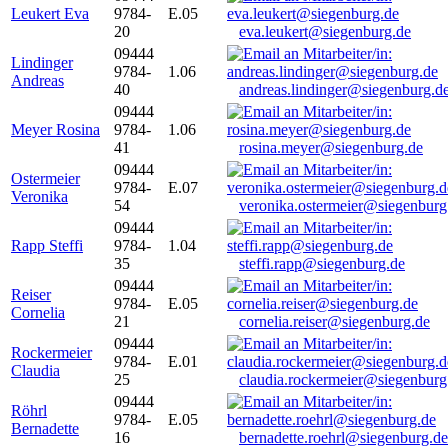
Leukert Eva
9784-
E.05
20
eva.leukert@siegenburg.de
09444
Lindinger
9784-
1.06
Andreas
40
andreas.lindinger@siegenburg.d
09444
Meyer Rosina
9784-
1.06
41
rosina.meyer@siegenburg.de
09444
Ostermeier
9784-
E.07
Veronika
54
veronika.ostermeier@siegenburg
09444
Rapp Steffi
9784-
1.04
35
steffi.rapp@siegenburg.de
09444
Reiser
9784-
E.05
Cornelia
21
cornelia.reiser@siegenburg.de
09444
Rockermeier
9784-
E.01
Claudia
25
claudia.rockermeier@siegenburg
09444
Röhrl
9784-
E.05
Bernadette
16
bernadette.roehrl@siegenburg.de