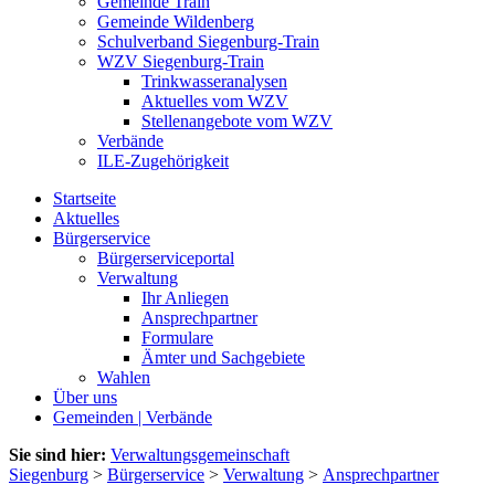
Gemeinde Train
Gemeinde Wildenberg
Schulverband Siegenburg-Train
WZV Siegenburg-Train
Trinkwasseranalysen
Aktuelles vom WZV
Stellenangebote vom WZV
Verbände
ILE-Zugehörigkeit
Startseite
Aktuelles
Bürgerservice
Bürgerserviceportal
Verwaltung
Ihr Anliegen
Ansprechpartner
Formulare
Ämter und Sachgebiete
Wahlen
Über uns
Gemeinden | Verbände
Sie sind hier:
Verwaltungsgemeinschaft
Siegenburg
>
Bürgerservice
>
Verwaltung
>
Ansprechpartner