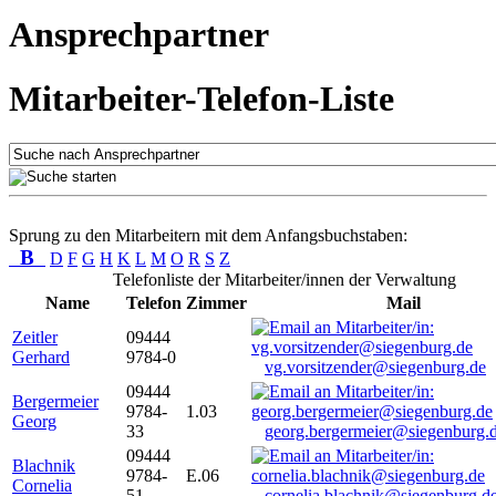
Ansprechpartner
Mitarbeiter-Telefon-Liste
Sprung zu den Mitarbeitern mit dem Anfangsbuchstaben:
B
D
F
G
H
K
L
M
O
R
S
Z
Telefonliste der Mitarbeiter/innen der Verwaltung
Name
Telefon
Zimmer
Mail
Zeitler
09444
Gerhard
9784-0
vg.vorsitzender@siegenburg.de
09444
Bergermeier
9784-
1.03
Georg
33
georg.bergermeier@siegenburg.
09444
Blachnik
9784-
E.06
Cornelia
51
cornelia.blachnik@siegenburg.d