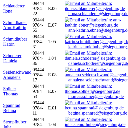
09444
Schlauderer
9784-
E.06
Ilona
22
ilona.schlauderer@siegenburg.d
09444
Schmidbauer
9784-
E.07
Ann-Kathrin
55
ann-kathrin.ebner@siegenburg.d
09444
Schmidhuber
9784-
1.05
Katrin
31
katrin.schmidhuber@siegenburg
09444
Schoderer
9784-
1.04
Daniela
36
daniela.schoderer@siegenburg.d
09444
Seidenschwand
9784-
E.08
Annalena
17
annalena.seidenschwand@siegen
09444
Sollner
9784-
E.07
Thomas
53
thomas.sollner@siegenburg.de
09444
Spannrad
9784-
E.01
Bettina
11
bettina.spannrad@siegenburg.de
09444
Stempfhuber
9784-
1.04
Julia