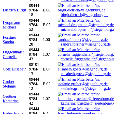
09444
Dietrich Birgit
9784-
E.08
18
birgit.dietrich@siegenburg.de
09444
Dropmann
9784-
E.07
Michael
52
michael.dropmann@siegenburg.
09444
Forstner
9784-
1.06
Sandra
28
sandra.forstner@siegenburg.de
09444
Fuggenthaler
9784-
1.07
Cornelia
43
cornelia.fuggenthaler@siegenbu
08191
Götz Elisabeth
9784-
E.04
13
elisabeth.goetz@siegenburg.de
09444
Gruber
9784-
E.02
Stefanie
12
stefanie.gruber@siegenburg.de
09444
Grüttner
9784-
1.07
Katharina
42
katharina.gruettner@siegenburg.
09444
Huber Franz
9784-
E 4