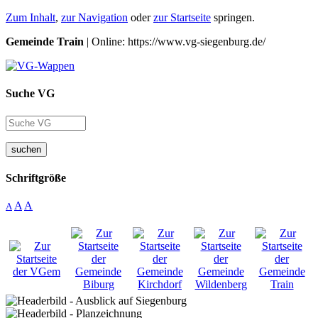
Zum Inhalt
,
zur Navigation
oder
zur Startseite
springen.
Gemeinde Train
| Online: https://www.vg-siegenburg.de/
Suche VG
suchen
Schriftgröße
A
A
A