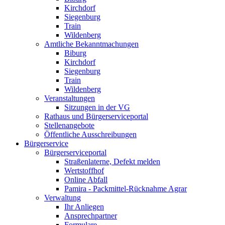
Kirchdorf
Siegenburg
Train
Wildenberg
Amtliche Bekanntmachungen
Biburg
Kirchdorf
Siegenburg
Train
Wildenberg
Veranstaltungen
Sitzungen in der VG
Rathaus und Bürgerserviceportal
Stellenangebote
Öffentliche Ausschreibungen
Bürgerservice
Bürgerserviceportal
Straßenlaterne, Defekt melden
Wertstoffhof
Online Abfall
Pamira - Packmittel-Rücknahme Agrar
Verwaltung
Ihr Anliegen
Ansprechpartner
Formulare