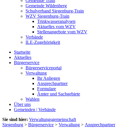
Gemeinde Train
Gemeinde Wildenberg
Schulverband Siegenburg-Train
WZV Siegenburg-Train
Trinkwasseranalysen
Aktuelles vom WZV
Stellenangebote vom WZV
Verbände
ILE-Zugehörigkeit
Startseite
Aktuelles
Bürgerservice
Bürgerserviceportal
Verwaltung
Ihr Anliegen
Ansprechpartner
Formulare
Ämter und Sachgebiete
Wahlen
Über uns
Gemeinden | Verbände
Sie sind hier:
Verwaltungsgemeinschaft
Siegenburg
>
Bürgerservice
>
Verwaltung
>
Ansprechpartner