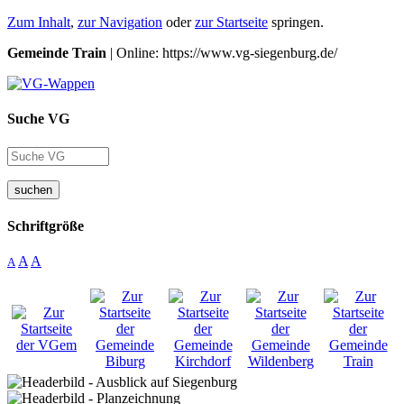
Zum Inhalt
,
zur Navigation
oder
zur Startseite
springen.
Gemeinde Train
| Online: https://www.vg-siegenburg.de/
Suche VG
suchen
Schriftgröße
A
A
A