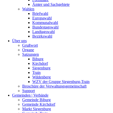
Ämter und Sachgebiete
Wahlen
Briefwahl
Europawahl
Kommunalwahl
Bundestagswahl
Landtagswahl
Bezirkswahl
Über uns
Grußwort
Organe
Satzungen
Biburg
Kirchdorf
Siegenburg
Train
Wildenberg
WZV der Gruppe Siegenburg-Train
Broschüre der Verwaltungsgemeinschaft
Support
Gemeinden | Verbände
Gemeinde Biburg
Gemeinde Kirchdorf
Markt Siegenburg