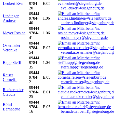
Leukert Eva
9784-
E.05
20
eva.leukert@siegenburg.de
09444
Lindinger
9784-
1.06
Andreas
40
andreas.lindinger@siegenburg.d
09444
Meyer Rosina
9784-
1.06
41
rosina.meyer@siegenburg.de
09444
Ostermeier
9784-
E.07
Veronika
54
veronika.ostermeier@siegenburg
09444
Rapp Steffi
9784-
1.04
35
steffi.rapp@siegenburg.de
09444
Reiser
9784-
E.05
Cornelia
21
cornelia.reiser@siegenburg.de
09444
Rockermeier
9784-
E.01
Claudia
25
claudia.rockermeier@siegenburg
09444
Röhrl
9784-
E.05
Bernadette
16
bernadette.roehrl@siegenburg.de