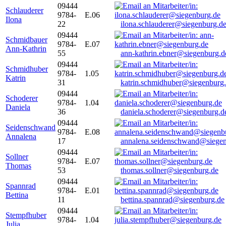
09444
Schlauderer
9784-
E.06
Ilona
22
ilona.schlauderer@siegenburg.d
09444
Schmidbauer
9784-
E.07
Ann-Kathrin
55
ann-kathrin.ebner@siegenburg.d
09444
Schmidhuber
9784-
1.05
Katrin
31
katrin.schmidhuber@siegenburg
09444
Schoderer
9784-
1.04
Daniela
36
daniela.schoderer@siegenburg.d
09444
Seidenschwand
9784-
E.08
Annalena
17
annalena.seidenschwand@siegen
09444
Sollner
9784-
E.07
Thomas
53
thomas.sollner@siegenburg.de
09444
Spannrad
9784-
E.01
Bettina
11
bettina.spannrad@siegenburg.de
09444
Stempfhuber
9784-
1.04
Julia