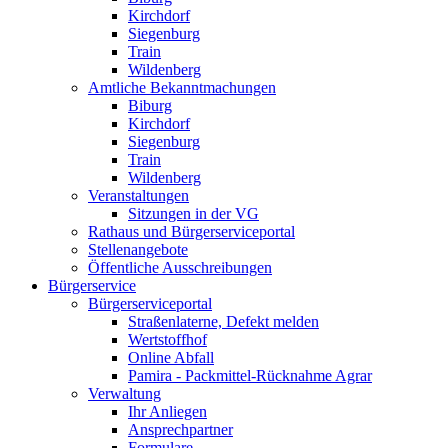
Kirchdorf
Siegenburg
Train
Wildenberg
Amtliche Bekanntmachungen
Biburg
Kirchdorf
Siegenburg
Train
Wildenberg
Veranstaltungen
Sitzungen in der VG
Rathaus und Bürgerserviceportal
Stellenangebote
Öffentliche Ausschreibungen
Bürgerservice
Bürgerserviceportal
Straßenlaterne, Defekt melden
Wertstoffhof
Online Abfall
Pamira - Packmittel-Rücknahme Agrar
Verwaltung
Ihr Anliegen
Ansprechpartner
Formulare