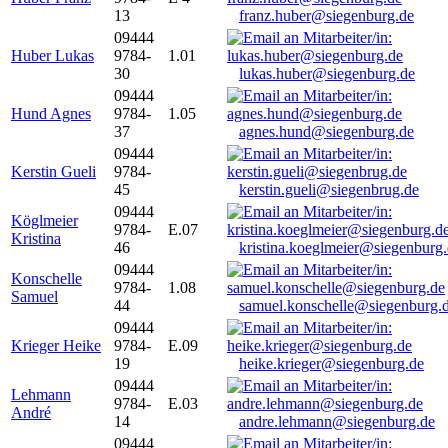
13
franz.huber@siegenburg.de
09444
Huber Lukas
9784-
1.01
30
lukas.huber@siegenburg.de
09444
Hund Agnes
9784-
1.05
37
agnes.hund@siegenburg.de
09444
Kerstin Gueli
9784-
45
kerstin.gueli@siegenbrug.de
09444
Köglmeier
9784-
E.07
Kristina
46
kristina.koeglmeier@siegenburg
09444
Konschelle
9784-
1.08
Samuel
44
samuel.konschelle@siegenburg.
09444
Krieger Heike
9784-
E.09
19
heike.krieger@siegenburg.de
09444
Lehmann
9784-
E.03
André
14
andre.lehmann@siegenburg.de
09444