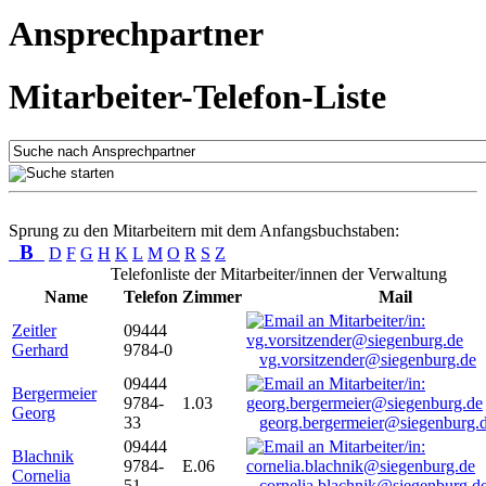
Ansprechpartner
Mitarbeiter-Telefon-Liste
Sprung zu den Mitarbeitern mit dem Anfangsbuchstaben:
B
D
F
G
H
K
L
M
O
R
S
Z
Telefonliste der Mitarbeiter/innen der Verwaltung
Name
Telefon
Zimmer
Mail
Zeitler
09444
Gerhard
9784-0
vg.vorsitzender@siegenburg.de
09444
Bergermeier
9784-
1.03
Georg
33
georg.bergermeier@siegenburg.
09444
Blachnik
9784-
E.06
Cornelia
51
cornelia.blachnik@siegenburg.d