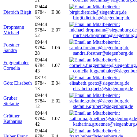
09444
Dietrich Birgit
9784-
E.08
18
birgit.dietrich@siegenburg.de
09444
Dropmann
9784-
E.07
Michael
52
michael.dropmann@siegenburg.
09444
Forstner
9784-
1.06
Sandra
28
sandra.forstner@siegenburg.de
09444
Fuggenthaler
9784-
1.07
Cornelia
43
cornelia.fuggenthaler@siegenbu
08191
Götz Elisabeth
9784-
E.04
13
elisabeth.goetz@siegenburg.de
09444
Gruber
9784-
E.02
Stefanie
12
stefanie.gruber@siegenburg.de
09444
Grüttner
9784-
1.07
Katharina
42
katharina.gruettner@siegenburg.
09444
Huber Franz
9784-
E 4