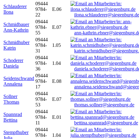
09444
Schlauderer
9784-
E.06
Ilona
22
ilona.schlauderer@siegenburg.d
09444
Schmidbauer
9784-
E.07
Ann-Kathrin
55
ann-kathrin.ebner@siegenburg.d
09444
Schmidhuber
9784-
1.05
Katrin
31
katrin.schmidhuber@siegenburg
09444
Schoderer
9784-
1.04
Daniela
36
daniela.schoderer@siegenburg.d
09444
Seidenschwand
9784-
E.08
Annalena
17
annalena.seidenschwand@siegen
09444
Sollner
9784-
E.07
Thomas
53
thomas.sollner@siegenburg.de
09444
Spannrad
9784-
E.01
Bettina
11
bettina.spannrad@siegenburg.de
09444
Stempfhuber
9784-
1.04
Julia