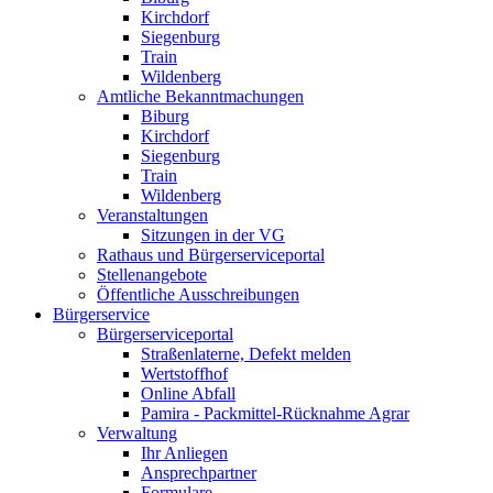
Kirchdorf
Siegenburg
Train
Wildenberg
Amtliche Bekanntmachungen
Biburg
Kirchdorf
Siegenburg
Train
Wildenberg
Veranstaltungen
Sitzungen in der VG
Rathaus und Bürgerserviceportal
Stellenangebote
Öffentliche Ausschreibungen
Bürgerservice
Bürgerserviceportal
Straßenlaterne, Defekt melden
Wertstoffhof
Online Abfall
Pamira - Packmittel-Rücknahme Agrar
Verwaltung
Ihr Anliegen
Ansprechpartner
Formulare