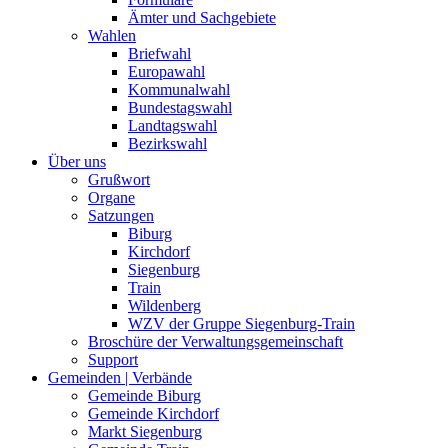
Ämter und Sachgebiete
Wahlen
Briefwahl
Europawahl
Kommunalwahl
Bundestagswahl
Landtagswahl
Bezirkswahl
Über uns
Grußwort
Organe
Satzungen
Biburg
Kirchdorf
Siegenburg
Train
Wildenberg
WZV der Gruppe Siegenburg-Train
Broschüre der Verwaltungsgemeinschaft
Support
Gemeinden | Verbände
Gemeinde Biburg
Gemeinde Kirchdorf
Markt Siegenburg