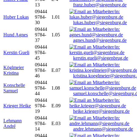
13
franz.huber@siegenburg.de
09444
Huber Lukas
9784-
1.01
30
lukas.huber@siegenburg.de
09444
Hund Agnes
9784-
1.05
37
agnes.hund@siegenburg.de
09444
Kerstin Gueli
9784-
45
kerstin.gueli@siegenbrug.de
09444
Köglmeier
9784-
E.07
Kristina
46
kristina.koeglmeier@siegenburg
09444
Konschelle
9784-
1.08
Samuel
44
samuel.konschelle@siegenburg.
09444
Krieger Heike
9784-
E.09
19
heike.krieger@siegenburg.de
09444
Lehmann
9784-
E.03
André
14
andre.lehmann@siegenburg.de
09444