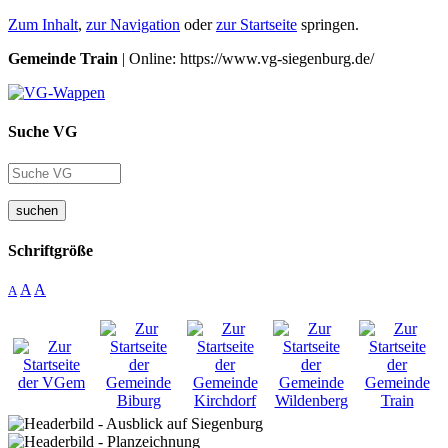
Zum Inhalt
,
zur Navigation
oder
zur Startseite
springen.
Gemeinde Train
| Online: https://www.vg-siegenburg.de/
Suche VG
suchen
Schriftgröße
A
A
A