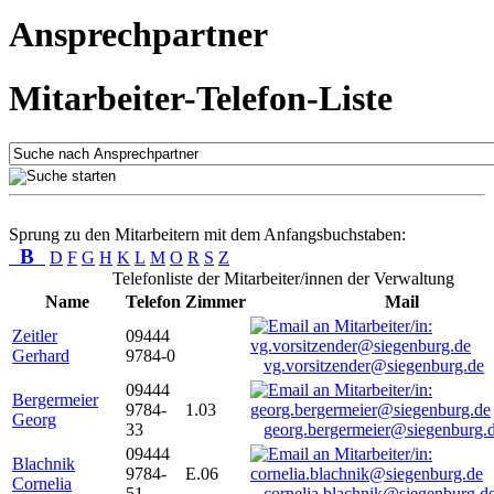
Ansprechpartner
Mitarbeiter-Telefon-Liste
Sprung zu den Mitarbeitern mit dem Anfangsbuchstaben:
B
D
F
G
H
K
L
M
O
R
S
Z
Telefonliste der Mitarbeiter/innen der Verwaltung
Name
Telefon
Zimmer
Mail
Zeitler
09444
Gerhard
9784-0
vg.vorsitzender@siegenburg.de
09444
Bergermeier
9784-
1.03
Georg
33
georg.bergermeier@siegenburg.
09444
Blachnik
9784-
E.06
Cornelia
51
cornelia.blachnik@siegenburg.d