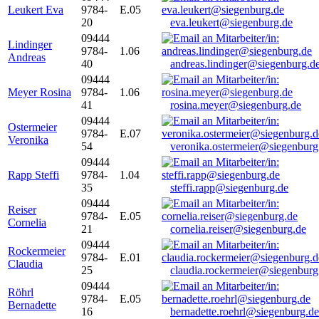
Leukert Eva
9784-
E.05
20
eva.leukert@siegenburg.de
09444
Lindinger
9784-
1.06
Andreas
40
andreas.lindinger@siegenburg.d
09444
Meyer Rosina
9784-
1.06
41
rosina.meyer@siegenburg.de
09444
Ostermeier
9784-
E.07
Veronika
54
veronika.ostermeier@siegenburg
09444
Rapp Steffi
9784-
1.04
35
steffi.rapp@siegenburg.de
09444
Reiser
9784-
E.05
Cornelia
21
cornelia.reiser@siegenburg.de
09444
Rockermeier
9784-
E.01
Claudia
25
claudia.rockermeier@siegenburg
09444
Röhrl
9784-
E.05
Bernadette
16
bernadette.roehrl@siegenburg.de