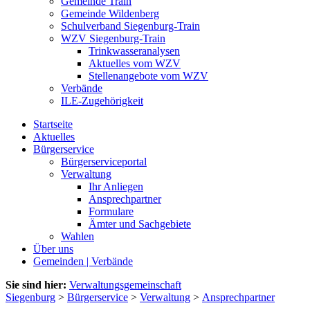
Gemeinde Train
Gemeinde Wildenberg
Schulverband Siegenburg-Train
WZV Siegenburg-Train
Trinkwasseranalysen
Aktuelles vom WZV
Stellenangebote vom WZV
Verbände
ILE-Zugehörigkeit
Startseite
Aktuelles
Bürgerservice
Bürgerserviceportal
Verwaltung
Ihr Anliegen
Ansprechpartner
Formulare
Ämter und Sachgebiete
Wahlen
Über uns
Gemeinden | Verbände
Sie sind hier:
Verwaltungsgemeinschaft
Siegenburg
>
Bürgerservice
>
Verwaltung
>
Ansprechpartner