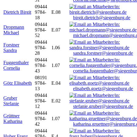
09444
Dietrich Birgit
9784-
E.08
18
birgit.dietrich@siegenburg.de
09444
Dropmann
9784-
E.07
Michael
52
michael.dropmann@siegenburg.
09444
Forstner
9784-
1.06
Sandra
28
sandra.forstner@siegenburg.de
09444
Fuggenthaler
9784-
1.07
Cornelia
43
cornelia.fuggenthaler@siegenbu
08191
Götz Elisabeth
9784-
E.04
13
elisabeth.goetz@siegenburg.de
09444
Gruber
9784-
E.02
Stefanie
12
stefanie.gruber@siegenburg.de
09444
Grüttner
9784-
1.07
Katharina
42
katharina.gruettner@siegenburg.
09444
Huber Franz
9784-
E 4