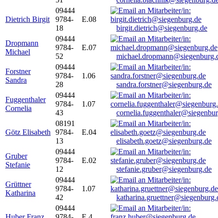
09444
Dietrich Birgit
9784-
E.08
18
birgit.dietrich@siegenburg.de
09444
Dropmann
9784-
E.07
Michael
52
michael.dropmann@siegenburg.
09444
Forstner
9784-
1.06
Sandra
28
sandra.forstner@siegenburg.de
09444
Fuggenthaler
9784-
1.07
Cornelia
43
cornelia.fuggenthaler@siegenbu
08191
Götz Elisabeth
9784-
E.04
13
elisabeth.goetz@siegenburg.de
09444
Gruber
9784-
E.02
Stefanie
12
stefanie.gruber@siegenburg.de
09444
Grüttner
9784-
1.07
Katharina
42
katharina.gruettner@siegenburg.
09444
Huber Franz
9784-
E 4