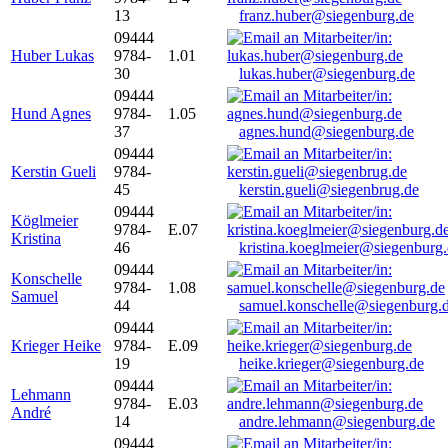
13
franz.huber@siegenburg.de
09444
Huber Lukas
9784-
1.01
30
lukas.huber@siegenburg.de
09444
Hund Agnes
9784-
1.05
37
agnes.hund@siegenburg.de
09444
Kerstin Gueli
9784-
45
kerstin.gueli@siegenbrug.de
09444
Köglmeier
9784-
E.07
Kristina
46
kristina.koeglmeier@siegenburg
09444
Konschelle
9784-
1.08
Samuel
44
samuel.konschelle@siegenburg.
09444
Krieger Heike
9784-
E.09
19
heike.krieger@siegenburg.de
09444
Lehmann
9784-
E.03
André
14
andre.lehmann@siegenburg.de
09444