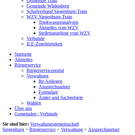
Gemeinde Train
Gemeinde Wildenberg
Schulverband Siegenburg-Train
WZV Siegenburg-Train
Trinkwasseranalysen
Aktuelles vom WZV
Stellenangebote vom WZV
Verbände
ILE-Zugehörigkeit
Startseite
Aktuelles
Bürgerservice
Bürgerserviceportal
Verwaltung
Ihr Anliegen
Ansprechpartner
Formulare
Ämter und Sachgebiete
Wahlen
Über uns
Gemeinden | Verbände
Sie sind hier:
Verwaltungsgemeinschaft
Siegenburg
>
Bürgerservice
>
Verwaltung
>
Ansprechpartner