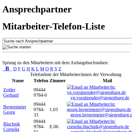
Ansprechpartner
Mitarbeiter-Telefon-Liste
Sprung zu den Mitarbeitern mit dem Anfangsbuchstaben:
B
D
F
G
H
K
L
M
O
R
S
Z
Telefonliste der Mitarbeiter/innen der Verwaltung
Name
Telefon
Zimmer
Mail
Zeitler
09444
Gerhard
9784-0
vg.vorsitzender@siegenburg.de
09444
Bergermeier
9784-
1.03
Georg
33
georg.bergermeier@siegenburg.
09444
Blachnik
9784-
E.06
Cornelia
51
cornelia.blachnik@siegenburg.d