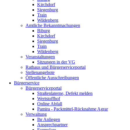
Kirchdorf
Siegenburg
Train
Wildenberg
Amtliche Bekanntmachungen
Biburg
Kirchdorf
Siegenburg
Train
Wildenberg
Veranstaltungen
Sitzungen in der VG
Rathaus und Bürgerserviceportal
Stellenangebote
Öffentliche Ausschreibungen
Bürgerservice
Bürgerserviceportal
Straßenlaterne, Defekt melden
Wertstoffhof
Online Abfall
Pamira - Packmittel-Rücknahme Agrar
Verwaltung
Ihr Anliegen
Ansprechpartner
Formulare