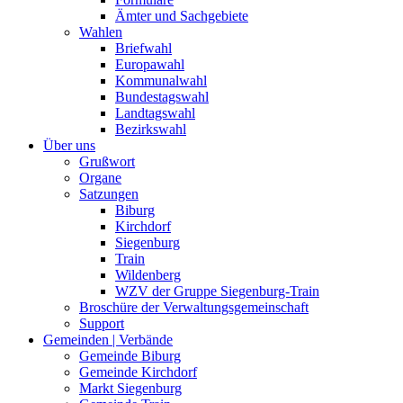
Ämter und Sachgebiete
Wahlen
Briefwahl
Europawahl
Kommunalwahl
Bundestagswahl
Landtagswahl
Bezirkswahl
Über uns
Grußwort
Organe
Satzungen
Biburg
Kirchdorf
Siegenburg
Train
Wildenberg
WZV der Gruppe Siegenburg-Train
Broschüre der Verwaltungsgemeinschaft
Support
Gemeinden | Verbände
Gemeinde Biburg
Gemeinde Kirchdorf
Markt Siegenburg