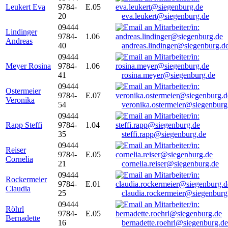
Leukert Eva
9784-
E.05
20
eva.leukert@siegenburg.de
09444
Lindinger
9784-
1.06
Andreas
40
andreas.lindinger@siegenburg.d
09444
Meyer Rosina
9784-
1.06
41
rosina.meyer@siegenburg.de
09444
Ostermeier
9784-
E.07
Veronika
54
veronika.ostermeier@siegenburg
09444
Rapp Steffi
9784-
1.04
35
steffi.rapp@siegenburg.de
09444
Reiser
9784-
E.05
Cornelia
21
cornelia.reiser@siegenburg.de
09444
Rockermeier
9784-
E.01
Claudia
25
claudia.rockermeier@siegenburg
09444
Röhrl
9784-
E.05
Bernadette
16
bernadette.roehrl@siegenburg.de