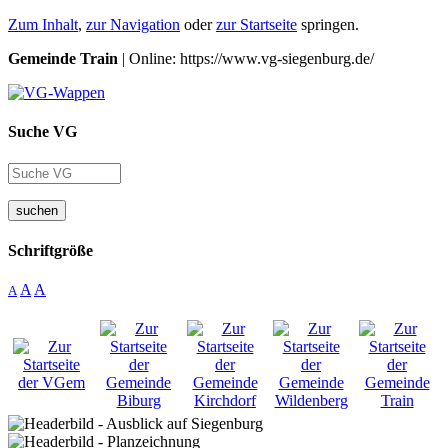
Zum Inhalt
,
zur Navigation
oder
zur Startseite
springen.
Gemeinde Train
| Online: https://www.vg-siegenburg.de/
Suche VG
suchen
Schriftgröße
A
A
A