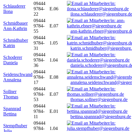
09444
Schlauderer
9784-
E.06
Ilona
22
ilona.schlauderer@siegenburg.d
09444
Schmidbauer
9784-
E.07
Ann-Kathrin
55
ann-kathrin.ebner@siegenburg.d
09444
Schmidhuber
9784-
1.05
Katrin
31
katrin.schmidhuber@siegenburg
09444
Schoderer
9784-
1.04
Daniela
36
daniela.schoderer@siegenburg.d
09444
Seidenschwand
9784-
E.08
Annalena
17
annalena.seidenschwand@siegen
09444
Sollner
9784-
E.07
Thomas
53
thomas.sollner@siegenburg.de
09444
Spannrad
9784-
E.01
Bettina
11
bettina.spannrad@siegenburg.de
09444
Stempfhuber
9784-
1.04
Julia