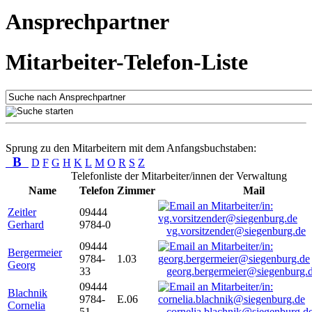
Ansprechpartner
Mitarbeiter-Telefon-Liste
Sprung zu den Mitarbeitern mit dem Anfangsbuchstaben:
B
D
F
G
H
K
L
M
O
R
S
Z
Telefonliste der Mitarbeiter/innen der Verwaltung
Name
Telefon
Zimmer
Mail
Zeitler
09444
Gerhard
9784-0
vg.vorsitzender@siegenburg.de
09444
Bergermeier
9784-
1.03
Georg
33
georg.bergermeier@siegenburg.
09444
Blachnik
9784-
E.06
Cornelia
51
cornelia.blachnik@siegenburg.d