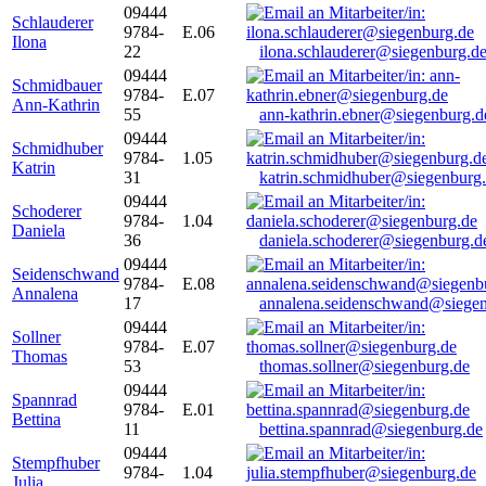
09444
Schlauderer
9784-
E.06
Ilona
22
ilona.schlauderer@siegenburg.d
09444
Schmidbauer
9784-
E.07
Ann-Kathrin
55
ann-kathrin.ebner@siegenburg.d
09444
Schmidhuber
9784-
1.05
Katrin
31
katrin.schmidhuber@siegenburg
09444
Schoderer
9784-
1.04
Daniela
36
daniela.schoderer@siegenburg.d
09444
Seidenschwand
9784-
E.08
Annalena
17
annalena.seidenschwand@siegen
09444
Sollner
9784-
E.07
Thomas
53
thomas.sollner@siegenburg.de
09444
Spannrad
9784-
E.01
Bettina
11
bettina.spannrad@siegenburg.de
09444
Stempfhuber
9784-
1.04
Julia