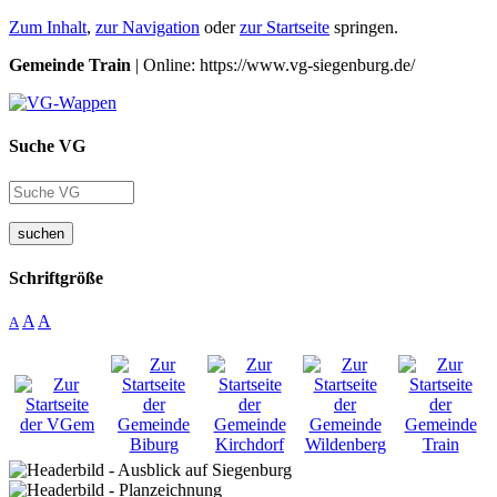
Zum Inhalt
,
zur Navigation
oder
zur Startseite
springen.
Gemeinde Train
| Online: https://www.vg-siegenburg.de/
Suche VG
suchen
Schriftgröße
A
A
A