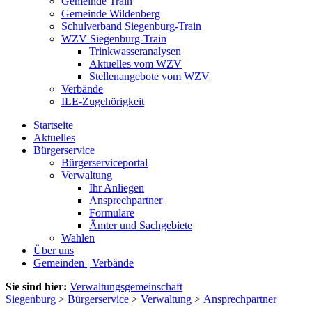
Gemeinde Train
Gemeinde Wildenberg
Schulverband Siegenburg-Train
WZV Siegenburg-Train
Trinkwasseranalysen
Aktuelles vom WZV
Stellenangebote vom WZV
Verbände
ILE-Zugehörigkeit
Startseite
Aktuelles
Bürgerservice
Bürgerserviceportal
Verwaltung
Ihr Anliegen
Ansprechpartner
Formulare
Ämter und Sachgebiete
Wahlen
Über uns
Gemeinden | Verbände
Sie sind hier:
Verwaltungsgemeinschaft
Siegenburg
>
Bürgerservice
>
Verwaltung
>
Ansprechpartner