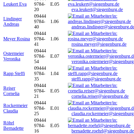
Leukert Eva
9784-
E.05
20
eva.leukert@siegenburg.de
09444
Lindinger
9784-
1.06
Andreas
40
andreas.lindinger@siegenburg.d
09444
Meyer Rosina
9784-
1.06
41
rosina.meyer@siegenburg.de
09444
Ostermeier
9784-
E.07
Veronika
54
veronika.ostermeier@siegenburg
09444
Rapp Steffi
9784-
1.04
35
steffi.rapp@siegenburg.de
09444
Reiser
9784-
E.05
Cornelia
21
cornelia.reiser@siegenburg.de
09444
Rockermeier
9784-
E.01
Claudia
25
claudia.rockermeier@siegenburg
09444
Röhrl
9784-
E.05
Bernadette
16
bernadette.roehrl@siegenburg.de