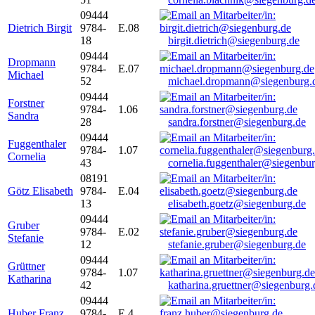
09444
Dietrich Birgit
9784-
E.08
18
birgit.dietrich@siegenburg.de
09444
Dropmann
9784-
E.07
Michael
52
michael.dropmann@siegenburg.
09444
Forstner
9784-
1.06
Sandra
28
sandra.forstner@siegenburg.de
09444
Fuggenthaler
9784-
1.07
Cornelia
43
cornelia.fuggenthaler@siegenbu
08191
Götz Elisabeth
9784-
E.04
13
elisabeth.goetz@siegenburg.de
09444
Gruber
9784-
E.02
Stefanie
12
stefanie.gruber@siegenburg.de
09444
Grüttner
9784-
1.07
Katharina
42
katharina.gruettner@siegenburg.
09444
Huber Franz
9784-
E 4