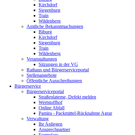
Kirchdorf
Siegenburg
Train
Wildenberg
Amtliche Bekanntmachungen
Biburg
Kirchdorf
Siegenburg
Train
Wildenberg
Veranstaltungen
Sitzungen in der VG
Rathaus und Bürgerserviceportal
Stellenangebote
Öffentliche Ausschreibungen
Bürgerservice
Bürgerserviceportal
Straßenlaterne, Defekt melden
Wertstoffhof
Online Abfall
Pamira - Packmittel-Rücknahme Agrar
Verwaltung
Ihr Anliegen
Ansprechpartner
Formulare