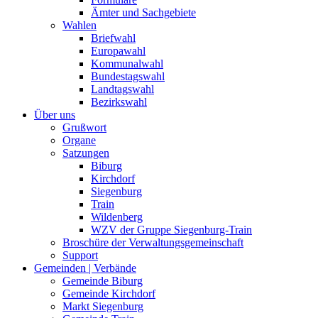
Ämter und Sachgebiete
Wahlen
Briefwahl
Europawahl
Kommunalwahl
Bundestagswahl
Landtagswahl
Bezirkswahl
Über uns
Grußwort
Organe
Satzungen
Biburg
Kirchdorf
Siegenburg
Train
Wildenberg
WZV der Gruppe Siegenburg-Train
Broschüre der Verwaltungsgemeinschaft
Support
Gemeinden | Verbände
Gemeinde Biburg
Gemeinde Kirchdorf
Markt Siegenburg