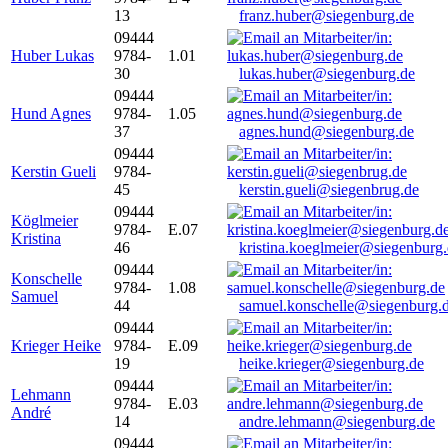
13
franz.huber@siegenburg.de
09444
Huber Lukas
9784-
1.01
30
lukas.huber@siegenburg.de
09444
Hund Agnes
9784-
1.05
37
agnes.hund@siegenburg.de
09444
Kerstin Gueli
9784-
45
kerstin.gueli@siegenbrug.de
09444
Köglmeier
9784-
E.07
Kristina
46
kristina.koeglmeier@siegenburg
09444
Konschelle
9784-
1.08
Samuel
44
samuel.konschelle@siegenburg.
09444
Krieger Heike
9784-
E.09
19
heike.krieger@siegenburg.de
09444
Lehmann
9784-
E.03
André
14
andre.lehmann@siegenburg.de
09444