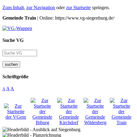
Zum Inhalt
,
zur Navigation
oder
zur Startseite
springen.
Gemeinde Train
| Online: https://www.vg-siegenburg.de/
Suche VG
suchen
Schriftgröße
A
A
A