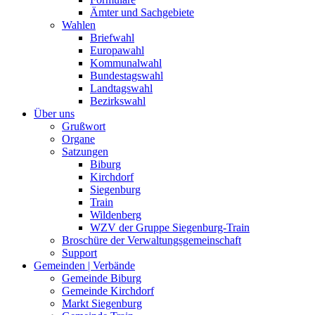
Ämter und Sachgebiete
Wahlen
Briefwahl
Europawahl
Kommunalwahl
Bundestagswahl
Landtagswahl
Bezirkswahl
Über uns
Grußwort
Organe
Satzungen
Biburg
Kirchdorf
Siegenburg
Train
Wildenberg
WZV der Gruppe Siegenburg-Train
Broschüre der Verwaltungsgemeinschaft
Support
Gemeinden | Verbände
Gemeinde Biburg
Gemeinde Kirchdorf
Markt Siegenburg