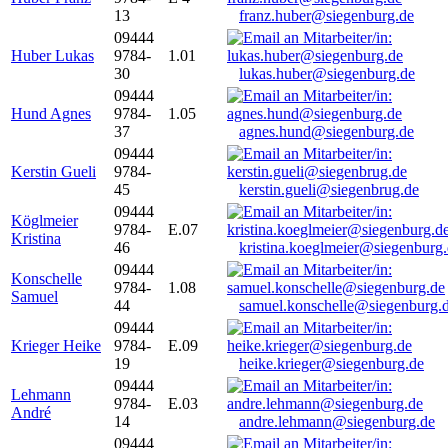
13
franz.huber@siegenburg.de
09444
Huber Lukas
9784-
1.01
30
lukas.huber@siegenburg.de
09444
Hund Agnes
9784-
1.05
37
agnes.hund@siegenburg.de
09444
Kerstin Gueli
9784-
45
kerstin.gueli@siegenbrug.de
09444
Köglmeier
9784-
E.07
Kristina
46
kristina.koeglmeier@siegenburg
09444
Konschelle
9784-
1.08
Samuel
44
samuel.konschelle@siegenburg.
09444
Krieger Heike
9784-
E.09
19
heike.krieger@siegenburg.de
09444
Lehmann
9784-
E.03
André
14
andre.lehmann@siegenburg.de
09444