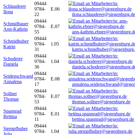
09444
Schlauderer
9784-
E.06
Ilona
22
ilona.schlauderer@siegenburg.d
09444
Schmidbauer
9784-
E.07
Ann-Kathrin
55
ann-kathrin.ebner@siegenburg.d
09444
Schmidhuber
9784-
1.05
Katrin
31
katrin.schmidhuber@siegenburg
09444
Schoderer
9784-
1.04
Daniela
36
daniela.schoderer@siegenburg.d
09444
Seidenschwand
9784-
E.08
Annalena
17
annalena.seidenschwand@siegen
09444
Sollner
9784-
E.07
Thomas
53
thomas.sollner@siegenburg.de
09444
Spannrad
9784-
E.01
Bettina
11
bettina.spannrad@siegenburg.de
09444
Stempfhuber
9784-
1.04
Julia