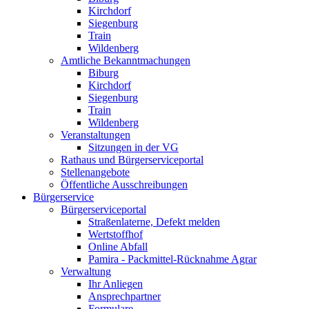
Kirchdorf
Siegenburg
Train
Wildenberg
Amtliche Bekanntmachungen
Biburg
Kirchdorf
Siegenburg
Train
Wildenberg
Veranstaltungen
Sitzungen in der VG
Rathaus und Bürgerserviceportal
Stellenangebote
Öffentliche Ausschreibungen
Bürgerservice
Bürgerserviceportal
Straßenlaterne, Defekt melden
Wertstoffhof
Online Abfall
Pamira - Packmittel-Rücknahme Agrar
Verwaltung
Ihr Anliegen
Ansprechpartner
Formulare