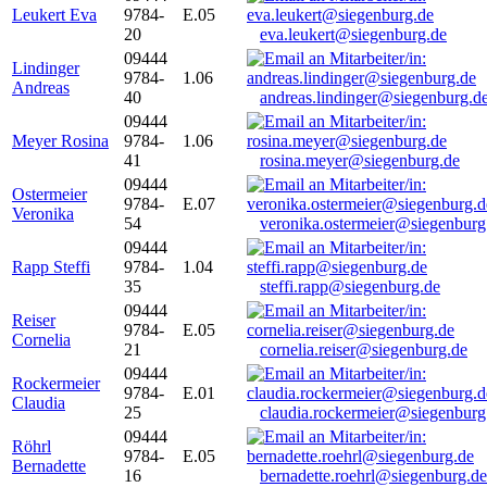
Leukert Eva
9784-
E.05
20
eva.leukert@siegenburg.de
09444
Lindinger
9784-
1.06
Andreas
40
andreas.lindinger@siegenburg.d
09444
Meyer Rosina
9784-
1.06
41
rosina.meyer@siegenburg.de
09444
Ostermeier
9784-
E.07
Veronika
54
veronika.ostermeier@siegenburg
09444
Rapp Steffi
9784-
1.04
35
steffi.rapp@siegenburg.de
09444
Reiser
9784-
E.05
Cornelia
21
cornelia.reiser@siegenburg.de
09444
Rockermeier
9784-
E.01
Claudia
25
claudia.rockermeier@siegenburg
09444
Röhrl
9784-
E.05
Bernadette
16
bernadette.roehrl@siegenburg.de