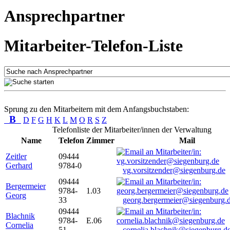
Ansprechpartner
Mitarbeiter-Telefon-Liste
Sprung zu den Mitarbeitern mit dem Anfangsbuchstaben:
B
D
F
G
H
K
L
M
O
R
S
Z
Telefonliste der Mitarbeiter/innen der Verwaltung
Name
Telefon
Zimmer
Mail
Zeitler
09444
Gerhard
9784-0
vg.vorsitzender@siegenburg.de
09444
Bergermeier
9784-
1.03
Georg
33
georg.bergermeier@siegenburg.
09444
Blachnik
9784-
E.06
Cornelia
51
cornelia.blachnik@siegenburg.d