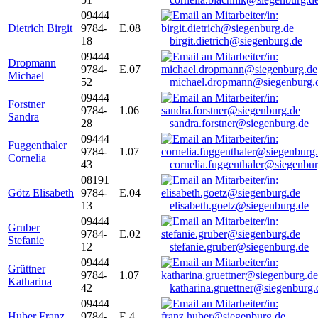
09444
Dietrich Birgit
9784-
E.08
18
birgit.dietrich@siegenburg.de
09444
Dropmann
9784-
E.07
Michael
52
michael.dropmann@siegenburg.
09444
Forstner
9784-
1.06
Sandra
28
sandra.forstner@siegenburg.de
09444
Fuggenthaler
9784-
1.07
Cornelia
43
cornelia.fuggenthaler@siegenbu
08191
Götz Elisabeth
9784-
E.04
13
elisabeth.goetz@siegenburg.de
09444
Gruber
9784-
E.02
Stefanie
12
stefanie.gruber@siegenburg.de
09444
Grüttner
9784-
1.07
Katharina
42
katharina.gruettner@siegenburg.
09444
Huber Franz
9784-
E 4