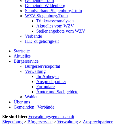
Gemeinde Train
Gemeinde Wildenberg
Schulverband Siegenburg-Train
WZV Siegenburg-Train
Trinkwasseranalysen
Aktuelles vom WZV
Stellenangebote vom WZV
Verbände
ILE-Zugehörigkeit
Startseite
Aktuelles
Bürgerservice
Bürgerserviceportal
Verwaltung
Ihr Anliegen
Ansprechpartner
Formulare
Ämter und Sachgebiete
Wahlen
Über uns
Gemeinden | Verbände
Sie sind hier:
Verwaltungsgemeinschaft
Siegenburg
>
Bürgerservice
>
Verwaltung
>
Ansprechpartner