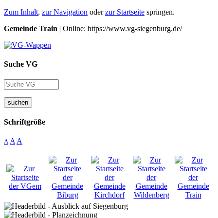
Zum Inhalt
,
zur Navigation
oder
zur Startseite
springen.
Gemeinde Train
| Online: https://www.vg-siegenburg.de/
Suche VG
suchen
Schriftgröße
A
A
A