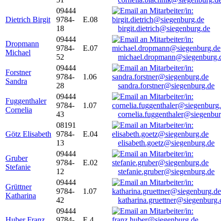
09444
Dietrich Birgit
9784-
E.08
18
birgit.dietrich@siegenburg.de
09444
Dropmann
9784-
E.07
Michael
52
michael.dropmann@siegenburg.
09444
Forstner
9784-
1.06
Sandra
28
sandra.forstner@siegenburg.de
09444
Fuggenthaler
9784-
1.07
Cornelia
43
cornelia.fuggenthaler@siegenbu
08191
Götz Elisabeth
9784-
E.04
13
elisabeth.goetz@siegenburg.de
09444
Gruber
9784-
E.02
Stefanie
12
stefanie.gruber@siegenburg.de
09444
Grüttner
9784-
1.07
Katharina
42
katharina.gruettner@siegenburg.
09444
Huber Franz
9784-
E 4