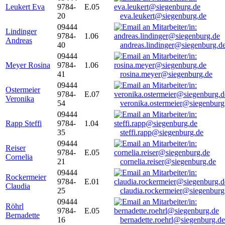
Leukert Eva
9784-
E.05
20
eva.leukert@siegenburg.de
09444
Lindinger
9784-
1.06
Andreas
40
andreas.lindinger@siegenburg.d
09444
Meyer Rosina
9784-
1.06
41
rosina.meyer@siegenburg.de
09444
Ostermeier
9784-
E.07
Veronika
54
veronika.ostermeier@siegenburg
09444
Rapp Steffi
9784-
1.04
35
steffi.rapp@siegenburg.de
09444
Reiser
9784-
E.05
Cornelia
21
cornelia.reiser@siegenburg.de
09444
Rockermeier
9784-
E.01
Claudia
25
claudia.rockermeier@siegenburg
09444
Röhrl
9784-
E.05
Bernadette
16
bernadette.roehrl@siegenburg.de