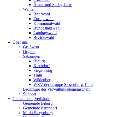
Ämter und Sachgebiete
Wahlen
Briefwahl
Europawahl
Kommunalwahl
Bundestagswahl
Landtagswahl
Bezirkswahl
Über uns
Grußwort
Organe
Satzungen
Biburg
Kirchdorf
Siegenburg
Train
Wildenberg
WZV der Gruppe Siegenburg-Train
Broschüre der Verwaltungsgemeinschaft
Support
Gemeinden | Verbände
Gemeinde Biburg
Gemeinde Kirchdorf
Markt Siegenburg