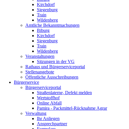
Kirchdorf
Siegenburg
Train
Wildenberg
Amtliche Bekanntmachungen
Biburg
Kirchdorf
Siegenburg
Train
Wildenberg
Veranstaltungen
Sitzungen in der VG
Rathaus und Bürgerserviceportal
Stellenangebote
Öffentliche Ausschreibungen
Bürgerservice
Bürgerserviceportal
Straßenlaterne, Defekt melden
Wertstoffhof
Online Abfall
Pamira - Packmittel-Rücknahme Agrar
Verwaltung
Ihr Anliegen
Ansprechpartner
Formulare