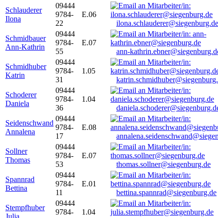
09444
Schlauderer
9784-
E.06
Ilona
22
ilona.schlauderer@siegenburg.d
09444
Schmidbauer
9784-
E.07
Ann-Kathrin
55
ann-kathrin.ebner@siegenburg.d
09444
Schmidhuber
9784-
1.05
Katrin
31
katrin.schmidhuber@siegenburg
09444
Schoderer
9784-
1.04
Daniela
36
daniela.schoderer@siegenburg.d
09444
Seidenschwand
9784-
E.08
Annalena
17
annalena.seidenschwand@siegen
09444
Sollner
9784-
E.07
Thomas
53
thomas.sollner@siegenburg.de
09444
Spannrad
9784-
E.01
Bettina
11
bettina.spannrad@siegenburg.de
09444
Stempfhuber
9784-
1.04
Julia