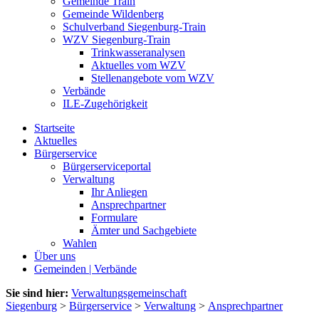
Gemeinde Train
Gemeinde Wildenberg
Schulverband Siegenburg-Train
WZV Siegenburg-Train
Trinkwasseranalysen
Aktuelles vom WZV
Stellenangebote vom WZV
Verbände
ILE-Zugehörigkeit
Startseite
Aktuelles
Bürgerservice
Bürgerserviceportal
Verwaltung
Ihr Anliegen
Ansprechpartner
Formulare
Ämter und Sachgebiete
Wahlen
Über uns
Gemeinden | Verbände
Sie sind hier:
Verwaltungsgemeinschaft
Siegenburg
>
Bürgerservice
>
Verwaltung
>
Ansprechpartner