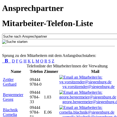
Ansprechpartner
Mitarbeiter-Telefon-Liste
Sprung zu den Mitarbeitern mit dem Anfangsbuchstaben:
B
D
F
G
H
K
L
M
O
R
S
Z
Telefonliste der Mitarbeiter/innen der Verwaltung
Name
Telefon
Zimmer
Mail
Zeitler
09444
Gerhard
9784-0
vg.vorsitzender@siegenburg.de
09444
Bergermeier
9784-
1.03
Georg
33
georg.bergermeier@siegenburg.
09444
Blachnik
9784-
E.06
Cornelia
51
cornelia.blachnik@siegenburg.d