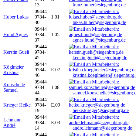
13
franz.huber@siegenburg.de
09444
Huber Lukas
9784-
1.01
30
lukas.huber@siegenburg.de
09444
Hund Agnes
9784-
1.05
37
agnes.hund@siegenburg.de
09444
Kerstin Gueli
9784-
45
kerstin.gueli@siegenbrug.de
09444
Köglmeier
9784-
E.07
Kristina
46
kristina.koeglmeier@siegenburg
09444
Konschelle
9784-
1.08
Samuel
44
samuel.konschelle@siegenburg.
09444
Krieger Heike
9784-
E.09
19
heike.krieger@siegenburg.de
09444
Lehmann
9784-
E.03
André
14
andre.lehmann@siegenburg.de
09444