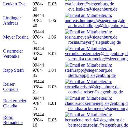
Leukert Eva
9784-
E.05
20
eva.leukert@siegenburg.de
09444
Lindinger
9784-
1.06
Andreas
40
andreas.lindinger@siegenburg.d
09444
Meyer Rosina
9784-
1.06
41
rosina.meyer@siegenburg.de
09444
Ostermeier
9784-
E.07
Veronika
54
veronika.ostermeier@siegenburg
09444
Rapp Steffi
9784-
1.04
35
steffi.rapp@siegenburg.de
09444
Reiser
9784-
E.05
Cornelia
21
cornelia.reiser@siegenburg.de
09444
Rockermeier
9784-
E.01
Claudia
25
claudia.rockermeier@siegenburg
09444
Röhrl
9784-
E.05
Bernadette
16
bernadette.roehrl@siegenburg.de