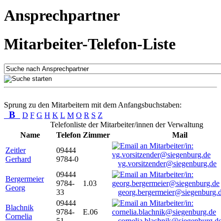
Ansprechpartner
Mitarbeiter-Telefon-Liste
Sprung zu den Mitarbeitern mit dem Anfangsbuchstaben:
B
D
F
G
H
K
L
M
O
R
S
Z
Telefonliste der Mitarbeiter/innen der Verwaltung
Name
Telefon
Zimmer
Mail
Zeitler
09444
Gerhard
9784-0
vg.vorsitzender@siegenburg.de
09444
Bergermeier
9784-
1.03
Georg
33
georg.bergermeier@siegenburg.
09444
Blachnik
9784-
E.06
Cornelia
51
cornelia.blachnik@siegenburg.d