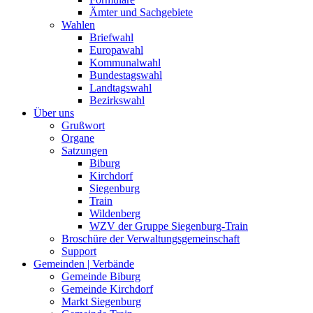
Ämter und Sachgebiete
Wahlen
Briefwahl
Europawahl
Kommunalwahl
Bundestagswahl
Landtagswahl
Bezirkswahl
Über uns
Grußwort
Organe
Satzungen
Biburg
Kirchdorf
Siegenburg
Train
Wildenberg
WZV der Gruppe Siegenburg-Train
Broschüre der Verwaltungsgemeinschaft
Support
Gemeinden | Verbände
Gemeinde Biburg
Gemeinde Kirchdorf
Markt Siegenburg