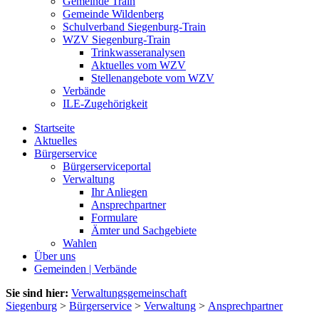
Gemeinde Train
Gemeinde Wildenberg
Schulverband Siegenburg-Train
WZV Siegenburg-Train
Trinkwasseranalysen
Aktuelles vom WZV
Stellenangebote vom WZV
Verbände
ILE-Zugehörigkeit
Startseite
Aktuelles
Bürgerservice
Bürgerserviceportal
Verwaltung
Ihr Anliegen
Ansprechpartner
Formulare
Ämter und Sachgebiete
Wahlen
Über uns
Gemeinden | Verbände
Sie sind hier:
Verwaltungsgemeinschaft
Siegenburg
>
Bürgerservice
>
Verwaltung
>
Ansprechpartner