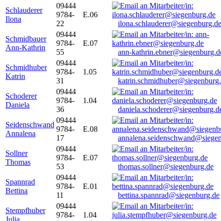
09444
Schlauderer
9784-
E.06
Ilona
22
ilona.schlauderer@siegenburg.d
09444
Schmidbauer
9784-
E.07
Ann-Kathrin
55
ann-kathrin.ebner@siegenburg.d
09444
Schmidhuber
9784-
1.05
Katrin
31
katrin.schmidhuber@siegenburg
09444
Schoderer
9784-
1.04
Daniela
36
daniela.schoderer@siegenburg.d
09444
Seidenschwand
9784-
E.08
Annalena
17
annalena.seidenschwand@siegen
09444
Sollner
9784-
E.07
Thomas
53
thomas.sollner@siegenburg.de
09444
Spannrad
9784-
E.01
Bettina
11
bettina.spannrad@siegenburg.de
09444
Stempfhuber
9784-
1.04
Julia