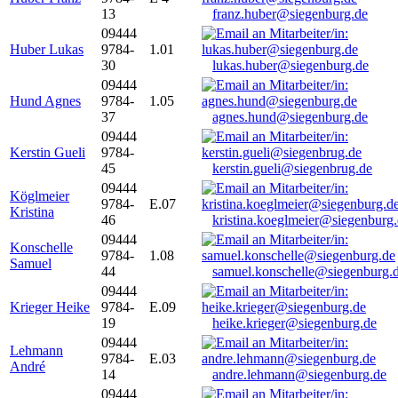
13
franz.huber@siegenburg.de
09444
Huber Lukas
9784-
1.01
30
lukas.huber@siegenburg.de
09444
Hund Agnes
9784-
1.05
37
agnes.hund@siegenburg.de
09444
Kerstin Gueli
9784-
45
kerstin.gueli@siegenbrug.de
09444
Köglmeier
9784-
E.07
Kristina
46
kristina.koeglmeier@siegenburg
09444
Konschelle
9784-
1.08
Samuel
44
samuel.konschelle@siegenburg.
09444
Krieger Heike
9784-
E.09
19
heike.krieger@siegenburg.de
09444
Lehmann
9784-
E.03
André
14
andre.lehmann@siegenburg.de
09444