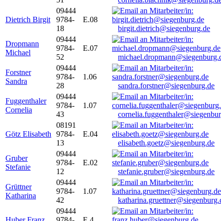
09444
Dietrich Birgit
9784-
E.08
18
birgit.dietrich@siegenburg.de
09444
Dropmann
9784-
E.07
Michael
52
michael.dropmann@siegenburg.
09444
Forstner
9784-
1.06
Sandra
28
sandra.forstner@siegenburg.de
09444
Fuggenthaler
9784-
1.07
Cornelia
43
cornelia.fuggenthaler@siegenbu
08191
Götz Elisabeth
9784-
E.04
13
elisabeth.goetz@siegenburg.de
09444
Gruber
9784-
E.02
Stefanie
12
stefanie.gruber@siegenburg.de
09444
Grüttner
9784-
1.07
Katharina
42
katharina.gruettner@siegenburg.
09444
Huber Franz
9784-
E 4