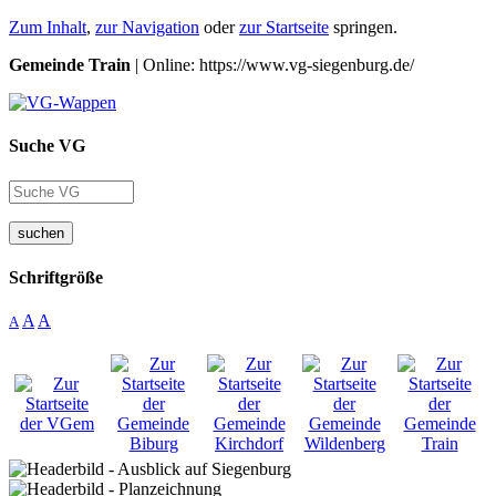
Zum Inhalt
,
zur Navigation
oder
zur Startseite
springen.
Gemeinde Train
| Online: https://www.vg-siegenburg.de/
Suche VG
suchen
Schriftgröße
A
A
A