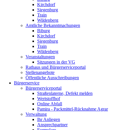
Kirchdorf
Siegenburg
Train
Wildenberg
Amtliche Bekanntmachungen
Biburg
Kirchdorf
Siegenburg
Train
Wildenberg
Veranstaltungen
Sitzungen in der VG
Rathaus und Bürgerserviceportal
Stellenangebote
Öffentliche Ausschreibungen
Bürgerservice
Bürgerserviceportal
Straßenlaterne, Defekt melden
Wertstoffhof
Online Abfall
Pamira - Packmittel-Rücknahme Agrar
Verwaltung
Ihr Anliegen
Ansprechpartner
Formulare