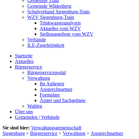
Gemeinde Train
Gemeinde Wildenberg
Schulverband Siegenburg-Train
WZV Siegenburg-Train
Trinkwasseranalysen
Aktuelles vom WZV
Stellenangebote vom WZV
Verbände
ILE-Zugehörigkeit
Startseite
Aktuelles
Bürgerservice
Bürgerserviceportal
Verwaltung
Ihr Anliegen
Ansprechpartner
Formulare
Ämter und Sachgebiete
Wahlen
Über uns
Gemeinden | Verbände
Sie sind hier:
Verwaltungsgemeinschaft
Siegenburg
>
Bürgerservice
>
Verwaltung
>
Ansprechpartner