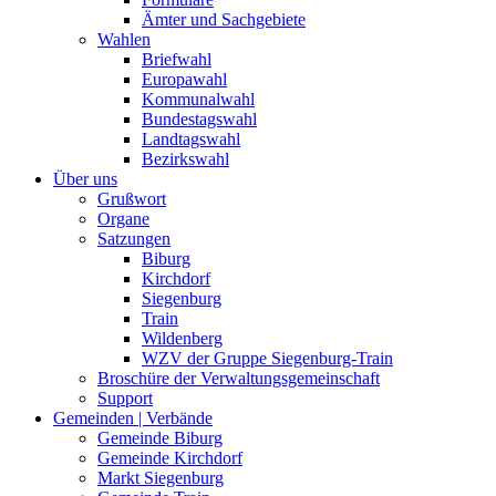
Ämter und Sachgebiete
Wahlen
Briefwahl
Europawahl
Kommunalwahl
Bundestagswahl
Landtagswahl
Bezirkswahl
Über uns
Grußwort
Organe
Satzungen
Biburg
Kirchdorf
Siegenburg
Train
Wildenberg
WZV der Gruppe Siegenburg-Train
Broschüre der Verwaltungsgemeinschaft
Support
Gemeinden | Verbände
Gemeinde Biburg
Gemeinde Kirchdorf
Markt Siegenburg