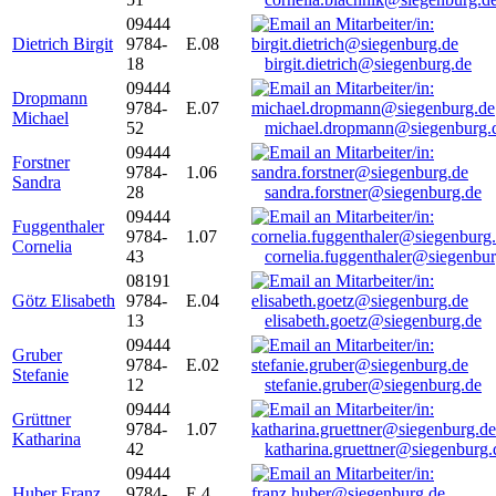
09444
Dietrich Birgit
9784-
E.08
18
birgit.dietrich@siegenburg.de
09444
Dropmann
9784-
E.07
Michael
52
michael.dropmann@siegenburg.
09444
Forstner
9784-
1.06
Sandra
28
sandra.forstner@siegenburg.de
09444
Fuggenthaler
9784-
1.07
Cornelia
43
cornelia.fuggenthaler@siegenbu
08191
Götz Elisabeth
9784-
E.04
13
elisabeth.goetz@siegenburg.de
09444
Gruber
9784-
E.02
Stefanie
12
stefanie.gruber@siegenburg.de
09444
Grüttner
9784-
1.07
Katharina
42
katharina.gruettner@siegenburg.
09444
Huber Franz
9784-
E 4