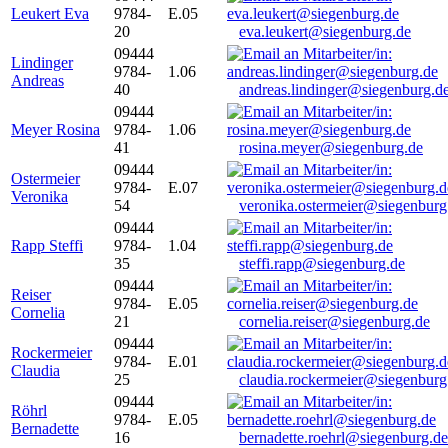
Leukert Eva
9784-
E.05
20
eva.leukert@siegenburg.de
09444
Lindinger
9784-
1.06
Andreas
40
andreas.lindinger@siegenburg.d
09444
Meyer Rosina
9784-
1.06
41
rosina.meyer@siegenburg.de
09444
Ostermeier
9784-
E.07
Veronika
54
veronika.ostermeier@siegenburg
09444
Rapp Steffi
9784-
1.04
35
steffi.rapp@siegenburg.de
09444
Reiser
9784-
E.05
Cornelia
21
cornelia.reiser@siegenburg.de
09444
Rockermeier
9784-
E.01
Claudia
25
claudia.rockermeier@siegenburg
09444
Röhrl
9784-
E.05
Bernadette
16
bernadette.roehrl@siegenburg.de