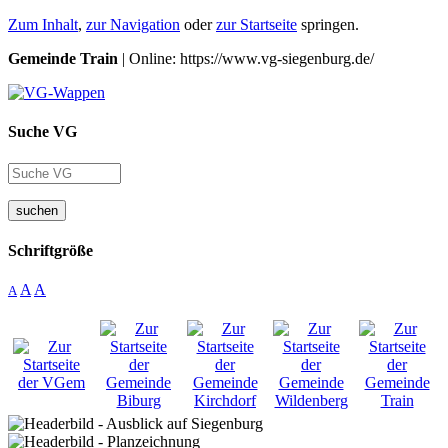
Zum Inhalt
,
zur Navigation
oder
zur Startseite
springen.
Gemeinde Train
| Online: https://www.vg-siegenburg.de/
Suche VG
suchen
Schriftgröße
A
A
A