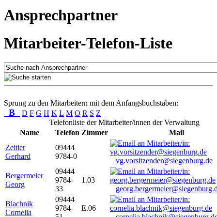
Ansprechpartner
Mitarbeiter-Telefon-Liste
Sprung zu den Mitarbeitern mit dem Anfangsbuchstaben:
B
D
F
G
H
K
L
M
O
R
S
Z
Telefonliste der Mitarbeiter/innen der Verwaltung
Name
Telefon
Zimmer
Mail
Zeitler
09444
Gerhard
9784-0
vg.vorsitzender@siegenburg.de
09444
Bergermeier
9784-
1.03
Georg
33
georg.bergermeier@siegenburg.
09444
Blachnik
9784-
E.06
Cornelia
51
cornelia.blachnik@siegenburg.d