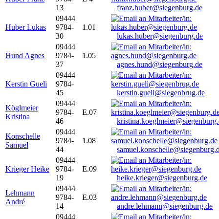
13
franz.huber@siegenburg.de
09444
Huber Lukas
9784-
1.01
30
lukas.huber@siegenburg.de
09444
Hund Agnes
9784-
1.05
37
agnes.hund@siegenburg.de
09444
Kerstin Gueli
9784-
45
kerstin.gueli@siegenbrug.de
09444
Köglmeier
9784-
E.07
Kristina
46
kristina.koeglmeier@siegenburg
09444
Konschelle
9784-
1.08
Samuel
44
samuel.konschelle@siegenburg.
09444
Krieger Heike
9784-
E.09
19
heike.krieger@siegenburg.de
09444
Lehmann
9784-
E.03
André
14
andre.lehmann@siegenburg.de
09444