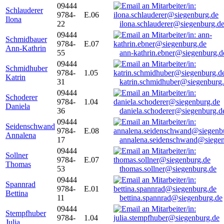
09444
Schlauderer
9784-
E.06
Ilona
22
ilona.schlauderer@siegenburg.d
09444
Schmidbauer
9784-
E.07
Ann-Kathrin
55
ann-kathrin.ebner@siegenburg.d
09444
Schmidhuber
9784-
1.05
Katrin
31
katrin.schmidhuber@siegenburg
09444
Schoderer
9784-
1.04
Daniela
36
daniela.schoderer@siegenburg.d
09444
Seidenschwand
9784-
E.08
Annalena
17
annalena.seidenschwand@siegen
09444
Sollner
9784-
E.07
Thomas
53
thomas.sollner@siegenburg.de
09444
Spannrad
9784-
E.01
Bettina
11
bettina.spannrad@siegenburg.de
09444
Stempfhuber
9784-
1.04
Julia