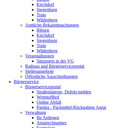
Kirchdorf
Siegenburg
Train
Wildenberg
Amtliche Bekanntmachungen
Biburg
Kirchdorf
Siegenburg
Train
Wildenberg
Veranstaltungen
Sitzungen in der VG
Rathaus und Bürgerserviceportal
Stellenangebote
Öffentliche Ausschreibungen
Bürgerservice
Bürgerserviceportal
Straßenlaterne, Defekt melden
Wertstoffhof
Online Abfall
Pamira - Packmittel-Rücknahme Agrar
Verwaltung
Ihr Anliegen
Ansprechpartner
Formulare