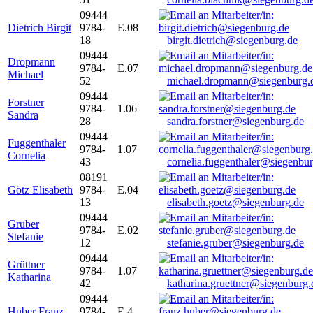
09444
Dietrich Birgit
9784-
E.08
18
birgit.dietrich@siegenburg.de
09444
Dropmann
9784-
E.07
Michael
52
michael.dropmann@siegenburg.
09444
Forstner
9784-
1.06
Sandra
28
sandra.forstner@siegenburg.de
09444
Fuggenthaler
9784-
1.07
Cornelia
43
cornelia.fuggenthaler@siegenbu
08191
Götz Elisabeth
9784-
E.04
13
elisabeth.goetz@siegenburg.de
09444
Gruber
9784-
E.02
Stefanie
12
stefanie.gruber@siegenburg.de
09444
Grüttner
9784-
1.07
Katharina
42
katharina.gruettner@siegenburg.
09444
Huber Franz
9784-
E 4