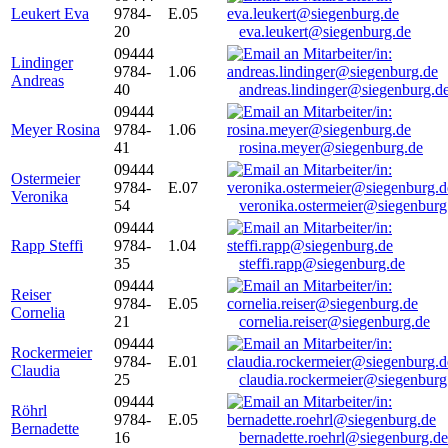
Leukert Eva
9784-
E.05
20
eva.leukert@siegenburg.de
09444
Lindinger
9784-
1.06
Andreas
40
andreas.lindinger@siegenburg.d
09444
Meyer Rosina
9784-
1.06
41
rosina.meyer@siegenburg.de
09444
Ostermeier
9784-
E.07
Veronika
54
veronika.ostermeier@siegenburg
09444
Rapp Steffi
9784-
1.04
35
steffi.rapp@siegenburg.de
09444
Reiser
9784-
E.05
Cornelia
21
cornelia.reiser@siegenburg.de
09444
Rockermeier
9784-
E.01
Claudia
25
claudia.rockermeier@siegenburg
09444
Röhrl
9784-
E.05
Bernadette
16
bernadette.roehrl@siegenburg.de