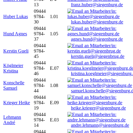
13
franz.huber@siegenburg.de
09444
Huber Lukas
9784-
1.01
30
lukas.huber@siegenburg.de
09444
Hund Agnes
9784-
1.05
37
agnes.hund@siegenburg.de
09444
Kerstin Gueli
9784-
45
kerstin.gueli@siegenbrug.de
09444
Köglmeier
9784-
E.07
Kristina
46
kristina.koeglmeier@siegenburg
09444
Konschelle
9784-
1.08
Samuel
44
samuel.konschelle@siegenburg.
09444
Krieger Heike
9784-
E.09
19
heike.krieger@siegenburg.de
09444
Lehmann
9784-
E.03
André
14
andre.lehmann@siegenburg.de
09444