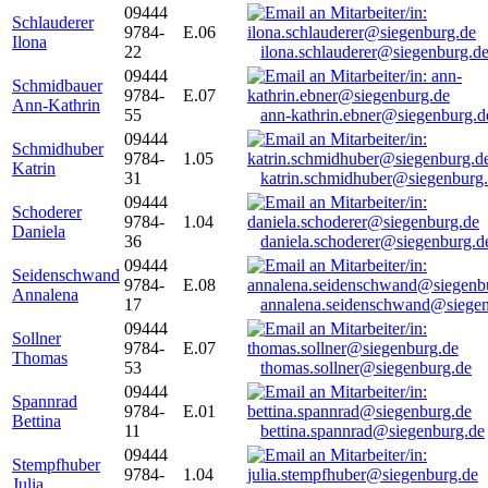
09444
Schlauderer
9784-
E.06
Ilona
22
ilona.schlauderer@siegenburg.d
09444
Schmidbauer
9784-
E.07
Ann-Kathrin
55
ann-kathrin.ebner@siegenburg.d
09444
Schmidhuber
9784-
1.05
Katrin
31
katrin.schmidhuber@siegenburg
09444
Schoderer
9784-
1.04
Daniela
36
daniela.schoderer@siegenburg.d
09444
Seidenschwand
9784-
E.08
Annalena
17
annalena.seidenschwand@siegen
09444
Sollner
9784-
E.07
Thomas
53
thomas.sollner@siegenburg.de
09444
Spannrad
9784-
E.01
Bettina
11
bettina.spannrad@siegenburg.de
09444
Stempfhuber
9784-
1.04
Julia