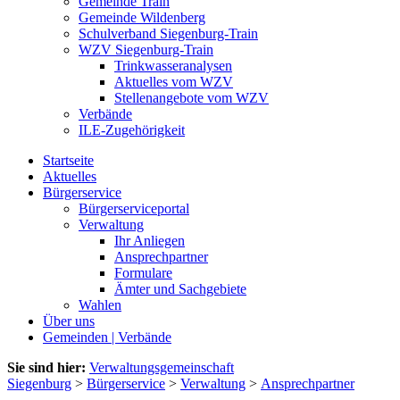
Gemeinde Train
Gemeinde Wildenberg
Schulverband Siegenburg-Train
WZV Siegenburg-Train
Trinkwasseranalysen
Aktuelles vom WZV
Stellenangebote vom WZV
Verbände
ILE-Zugehörigkeit
Startseite
Aktuelles
Bürgerservice
Bürgerserviceportal
Verwaltung
Ihr Anliegen
Ansprechpartner
Formulare
Ämter und Sachgebiete
Wahlen
Über uns
Gemeinden | Verbände
Sie sind hier:
Verwaltungsgemeinschaft
Siegenburg
>
Bürgerservice
>
Verwaltung
>
Ansprechpartner