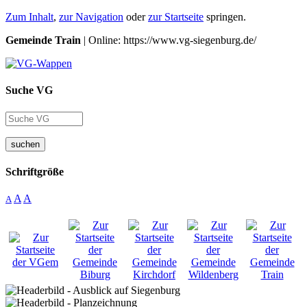
Zum Inhalt
,
zur Navigation
oder
zur Startseite
springen.
Gemeinde Train
| Online: https://www.vg-siegenburg.de/
Suche VG
suchen
Schriftgröße
A
A
A