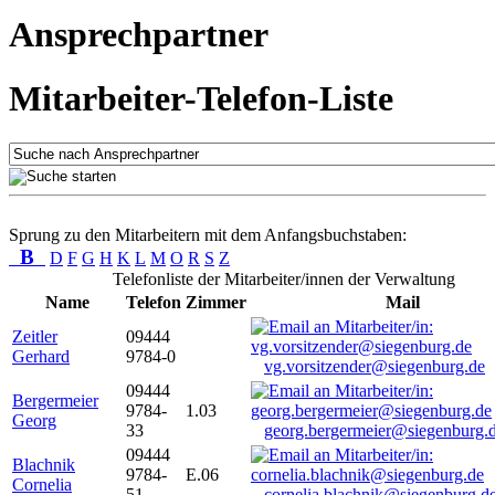
Ansprechpartner
Mitarbeiter-Telefon-Liste
Sprung zu den Mitarbeitern mit dem Anfangsbuchstaben:
B
D
F
G
H
K
L
M
O
R
S
Z
Telefonliste der Mitarbeiter/innen der Verwaltung
Name
Telefon
Zimmer
Mail
Zeitler
09444
Gerhard
9784-0
vg.vorsitzender@siegenburg.de
09444
Bergermeier
9784-
1.03
Georg
33
georg.bergermeier@siegenburg.
09444
Blachnik
9784-
E.06
Cornelia
51
cornelia.blachnik@siegenburg.d